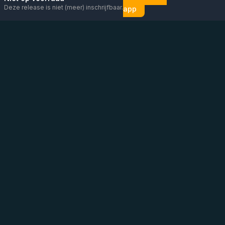
Deze release is niet (meer) inschrijfbaar.
app
Mail ons
Bericht ons op
Open
direct
WhatsApp
chat
Be the first to know!
KVK
:
76448630
BTW
:
NL860626623B01
Adres
:
Vluchtoord 14, Uden
Tel
:
+31 6 13 26 88 56
(
Graag contact via mail/chat/WhatsApp
)
WhatsApp
:
Direct bericht sturen