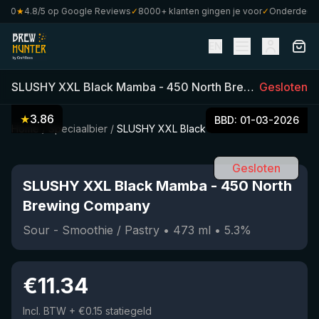
0
★
4.8/5 op Google Reviews
✓
8000+ klanten gingen je voor
✓
Onderdeel van
EN
SLUSHY XXL Black Mamba
-
450 North Brewing Company
Gesloten
★
3.86
BBD:
01-03-2026
Home
/
Speciaalbier
/
SLUSHY XXL Black Mamba
Gesloten
SLUSHY XXL Black Mamba
-
450 North
Brewing Company
Sour - Smoothie / Pastry
•
473
ml
•
5.3
%
€
11.34
Incl. BTW
+ €0.15 statiegeld