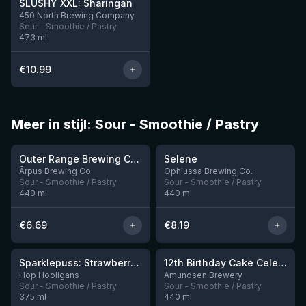
SLUSHY XXL: Sharingan
Nog 2
450 North Brewing Company
Sour - Smoothie / Pastry
473
ml
€
10.99
Meer in stijl: Sour - Smoothie / Pastry
★
★
4.04
4.15
Outer Range Brewing Co Watermelon x Mint x Lime Smoothie Sour Ale
Selene
Nog 9
Nog 10
Ārpus Brewing Co.
Ophiussa Brewing Co.
Sour - Smoothie / Pastry
Sour - Smoothie / Pastry
440
ml
440
ml
€
6.69
€
8.19
★
★
4.19
3.87
Sparklepuss: Strawberry Shortcake Rum BA (2025, purple wax)
12th Birthday Cake Celebration: Raspberry, Banana, Vanilla Ice Cream
Nog 4
Nog 8
Hop Hooligans
Amundsen Brewery
Sour - Smoothie / Pastry
Sour - Smoothie / Pastry
375
ml
440
ml