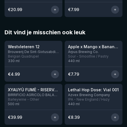
€
20.99
€
7.99
Dit vind je misschien ook leuk
★
★
4.46
4.28
Westvleteren 12
Apple x Mango x Banana x Cinnamon Smoothie Sour Ale
Nog 2
Brouwerij De Sint-Sixtusabdij van Westvleteren
Ārpus Brewing Co.
Belgian Quadrupel
Sour - Smoothie / Pastry
330
ml
440
ml
€
4.99
€
7.79
★
★
4.48
4.29
XYAUYÙ FUMÈ - RISERVA 2019
Lethal Hop Dose: Vial 001
Nog 4
BIRRIFICIO AGRICOLO BALADIN - Baladin Indipendente Italian Farm Brewery
Azvex Brewing Company
Barleywine - Other
IPA - New England / Hazy
500
ml
440
ml
€
39.99
€
8.39