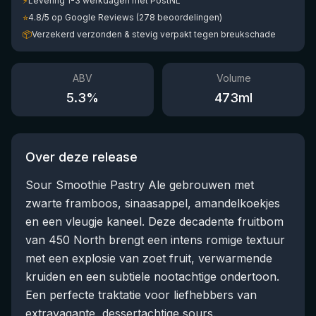
⚡
Levering 1-3 werkdagen met PostNL
⭐
4.8/5 op Google Reviews (278 beoordelingen)
📦
Verzekerd verzonden & stevig verpakt tegen breukschade
ABV
Volume
5.3
%
473
ml
Over deze release
Sour Smoothie Pastry Ale gebrouwen met
zwarte framboos, sinaasappel, amandelkoekjes
en een vleugje kaneel. Deze decadente fruitbom
van 450 North brengt een intens romige textuur
met een explosie van zoet fruit, verwarmende
kruiden en een subtiele nootachtige ondertoon.
Een perfecte traktatie voor liefhebbers van
extravagante, dessertachtige sours.