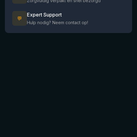
Zorgvuldig verpakt en snel bezorgd
Expert Support
💬
Hulp nodig? Neem contact op!