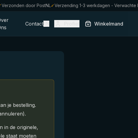
✓
Verzonden door PostNL
✓
Verzending 1-3 werkdagen - Verwachte
Over
Contact
Profiel
Winkelmand
EN
Ons
n je bestelling.
annuleren).
 in de originele,
le staat moeten