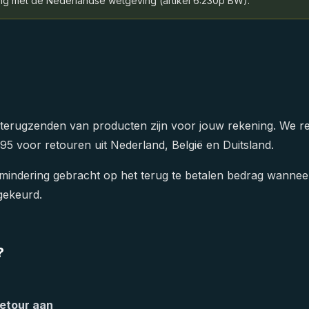
ng met de Nederlandse wetgeving (artikel 6:230p BW).
 terugzenden van producten zijn voor jouw rekening. We r
95 voor retouren uit Nederland, België en Duitsland.
 mindering gebracht op het terug te betalen bedrag wanneer 
gekeurd.
?
retour aan