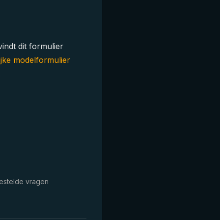
ndt dit formulier
ijke modelformulier
.
estelde vragen