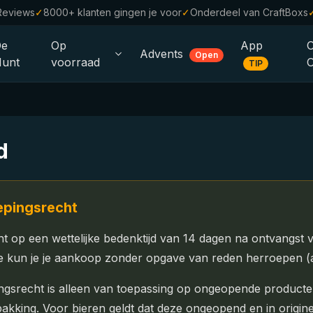
Reviews
✓
8000+ klanten gingen je voor
✓
Onderdeel van CraftBoxs
De
Op
App
Advents
Open
unt
voorraad
TIP
Alle Bieren
Alcoholvrij
0.0
d
%
Sale %
Cadeaubonnen
oepingsrecht
Bierpakketten
ht op een wettelijke bedenktijd van 14 dagen na ontvangst va
Brouwerijen
e kun je je aankoop zonder opgave van reden herroepen (
Bierstijlen
ingsrecht is alleen van toepassing op ongeopende producten
kking. Voor bieren geldt dat deze ongeopend en in origine