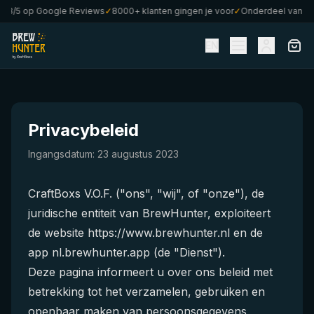
op Google Reviews
✓
8000+ klanten gingen je voor
✓
Onderdeel van CraftBox
EN
Privacybeleid
Ingangsdatum: 23 augustus 2023
CraftBoxs V.O.F. ("ons", "wij", of "onze"), de
juridische entiteit van BrewHunter, exploiteert
de website
https://www.brewhunter.nl
en de
app nl.brewhunter.app (de "Dienst").
Deze pagina informeert u over ons beleid met
betrekking tot het verzamelen, gebruiken en
openbaar maken van persoonsgegevens