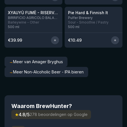
★
★
XYAUYÙ FUMÈ - RISERVA 2019
Pie Hard & Finnish It
Nog 2
BIRRIFICIO AGRICOLO BALADIN - Baladin Indipendente Italian Farm Brewery
Pulfer Brewery
Barleywine - Other
Sour - Smoothie / Pastry
500
ml
500
ml
€
39.99
€
10.49
→
Meer van Amager Bryghus
→
Meer Non-Alcoholic Beer - IPA bieren
Waarom BrewHunter?
★
4.8/5
278 beoordelingen op Google