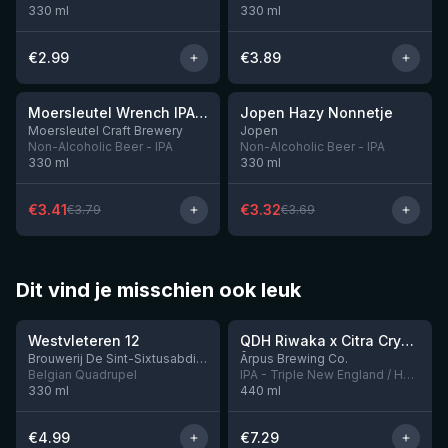
330
ml
330
ml
€
2.99
€
3.89
★
3.17
-
10
%
-
10
%
Moersleutel Wrench IPA NA
Jopen Hazy Nonnetje
Nog 8
Nog 10
Moersleutel Craft Brewery
Jopen
Non-Alcoholic Beer - IPA
Non-Alcoholic Beer - IPA
330
ml
330
ml
€
3.41
€
3.32
€
3.79
€
3.69
Dit vind je misschien ook leuk
★
★
4.46
4.26
Westvleteren 12
QDH Riwaka x Citra Cryo x Mosaic Cryo x Nectaron TIPA
Nog 9
Brouwerij De Sint-Sixtusabdij van Westvleteren
Ārpus Brewing Co.
Belgian Quadrupel
IPA - Triple New England / Hazy
330
ml
440
ml
€
4.99
€
7.29
4.48
4.33