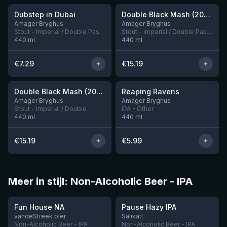
Dubstep in Dubai
Double Black Mash (2026) Maple Syrup
Nog 1
Nog 6
Amager Bryghus
Amager Bryghus
Stout - Imperial / Double Pastry
Stout - Imperial / Double Pastry
440
ml
440
ml
€
7.29
€
15.19
★
★
4.08
3.61
Double Black Mash (2026) Madeira
Reaping Ravens
Nog 6
Nog 4
Amager Bryghus
Amager Bryghus
Stout - Imperial / Double
IPA - Other
440
ml
440
ml
€
15.19
€
5.99
Meer in stijl: Non-Alcoholic Beer - IPA
Fun House NA
Pause Hazy IPA
Nog 1
vandeStreek bier
Salikatt
Non-Alcoholic Beer - IPA
Non-Alcoholic Beer - IPA