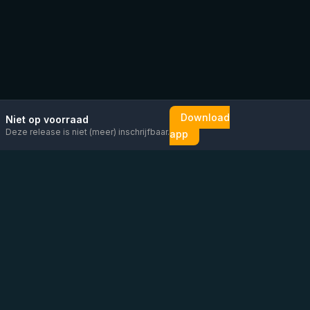
Download
Niet op voorraad
Deze release is niet (meer) inschrijfbaar.
app
Mail ons
Bericht ons op
Open
direct
WhatsApp
chat