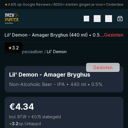
★
4.8/5 op Google Reviews
✓
8000+ klanten gingen je voor
✓
Onderdeel van 
EN
Lil' Demon
-
Amager Bryghus
(
440
ml)
•
0.5
%
Gesloten
•
Non-Alco
★
3.2
Home
/
Speciaalbier
/
Lil' Demon
Gesloten
Lil' Demon
-
Amager Bryghus
Non-Alcoholic Beer - IPA
•
440
ml
•
0.5
%
€
4.34
Incl. BTW
+ €0.15 statiegeld
⭐
3.2
op Untappd