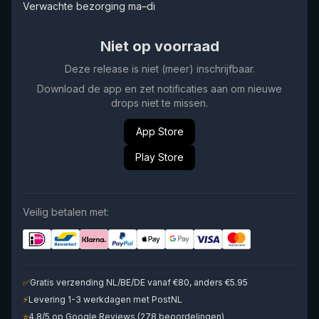
Verwachte bezorging ma–di
Niet op voorraad
Deze release is niet (meer) inschrijfbaar.
Download de app en zet notificaties aan om nieuwe
drops niet te missen.
App Store
Play Store
Veilig betalen met:
✅
Gratis verzending NL/BE/DE vanaf €80, anders €5.95
⚡
Levering 1-3 werkdagen met PostNL
⭐
4.8/5 op Google Reviews (278 beoordelingen)