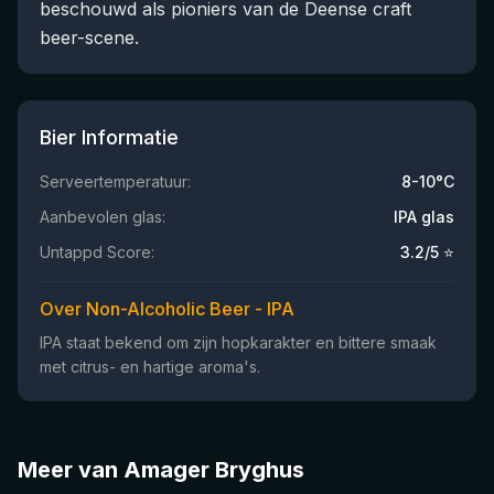
beschouwd als pioniers van de Deense craft
beer-scene.
Bier Informatie
Serveertemperatuur:
8-10°C
Aanbevolen glas:
IPA glas
Untappd Score:
3.2
/5 ⭐
Over Non-Alcoholic Beer - IPA
IPA staat bekend om zijn hopkarakter en bittere smaak
met citrus- en hartige aroma's.
Meer van Amager Bryghus
★
★
3.9
4.23