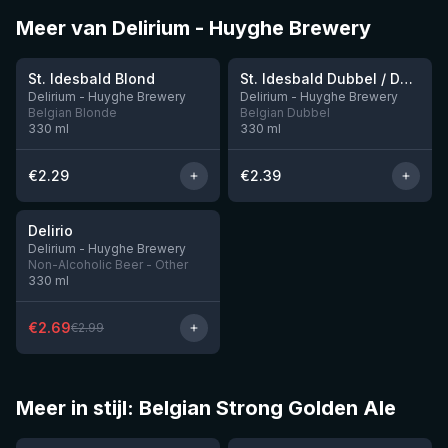
Meer van Delirium - Huyghe Brewery
★
★
3.43
3.41
St. Idesbald Blond
St. Idesbald Dubbel / Donker
Delirium - Huyghe Brewery
Delirium - Huyghe Brewery
Belgian Blonde
Belgian Dubbel
330
ml
330
ml
€
2.29
€
2.39
★
3.13
-
10
%
Delirio
Delirium - Huyghe Brewery
Non-Alcoholic Beer - Other
330
ml
€
2.69
€
2.99
Meer in stijl: Belgian Strong Golden Ale
★
★
3.92
3.47