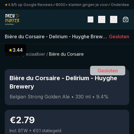
★
4.8/5 op Google Reviews
✓
8000+ klanten gingen je voor
✓
Onderdeel van 
EN
Bière du Corsaire
-
Delirium - Huyghe Brewery
Gesloten
(
330
ml)
★
3.44
Home
/
Speciaalbier
/
Bière du Corsaire
Gesloten
Bière du Corsaire
-
Delirium - Huyghe
Brewery
Belgian Strong Golden Ale
•
330
ml
•
9.4
%
€
2.79
Incl. BTW
+ €0.1 statiegeld