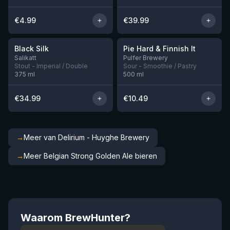
€
4.99
€
39.99
★
★
4.53
4.33
Black Silk
Pie Hard & Finnish It
Nog 3
Nog 1
Salikatt
Pulfer Brewery
Stout - Imperial / Double
Sour - Smoothie / Pastry
375
ml
500
ml
€
34.99
€
10.49
→
Meer van Delirium - Huyghe Brewery
→
Meer Belgian Strong Golden Ale bieren
Waarom BrewHunter?