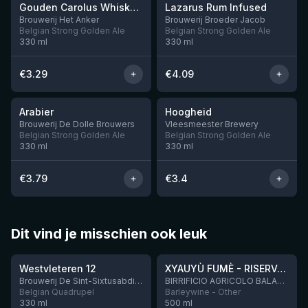
Gouden Carolus Whisky Infused Blond
Lazarus Rum Infused
Brouwerij Het Anker
Brouwerij Broeder Jacob
Belgian Strong Golden Ale
Belgian Strong Golden Ale
330
ml
330
ml
€
3.29
€
4.09
★
★
3.46
3.53
Arabier
Hoogheid
Brouwerij De Dolle Brouwers
Vleesmeester Brewery
Belgian Strong Golden Ale
Belgian Strong Golden Ale
330
ml
330
ml
€
3.79
€
3.4
Dit vind je misschien ook leuk
★
★
4.46
4.48
Westvleteren 12
XYAUYÙ FUMÈ - RISERVA 2019
Brouwerij De Sint-Sixtusabdij van Westvleteren
BIRRIFICIO AGRICOLO BALADIN - Baladin Indipendente Italian Farm Brewery
Belgian Quadrupel
Barleywine - Other
330
ml
500
ml