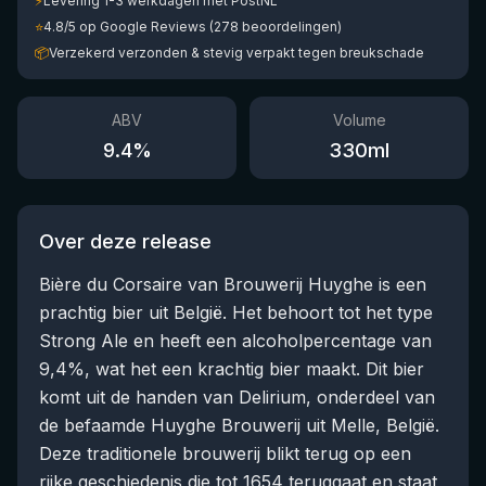
⚡
Levering 1-3 werkdagen met PostNL
⭐
4.8/5 op Google Reviews (278 beoordelingen)
📦
Verzekerd verzonden & stevig verpakt tegen breukschade
ABV
Volume
9.4
%
330
ml
Over deze release
Bière du Corsaire van Brouwerij Huyghe is een
prachtig bier uit België. Het behoort tot het type
Strong Ale en heeft een alcoholpercentage van
9,4%, wat het een krachtig bier maakt. Dit bier
komt uit de handen van Delirium, onderdeel van
de befaamde Huyghe Brouwerij uit Melle, België.
Deze traditionele brouwerij blikt terug op een
rijke geschiedenis die tot 1654 teruggaat en staat