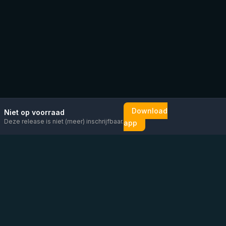
Download
Niet op voorraad
Deze release is niet (meer) inschrijfbaar.
app
Mail ons
Bericht ons op
Open
direct
WhatsApp
chat