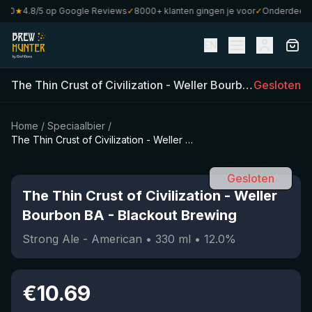
0
★
4.8/5 op Google Reviews
✓
8000+ klanten gingen je voor
✓
Onderdeel van
EN
The Thin Crust of Civilization - Weller Bourbon BA
Gesloten
-
Blac
Home
/
Speciaalbier
/
The Thin Crust of Civilization - Weller Bourbon BA
Gesloten
The Thin Crust of Civilization - Weller
Bourbon BA
-
Blackout Brewing
Strong Ale - American
•
330
ml
•
12.0
%
€
10.69