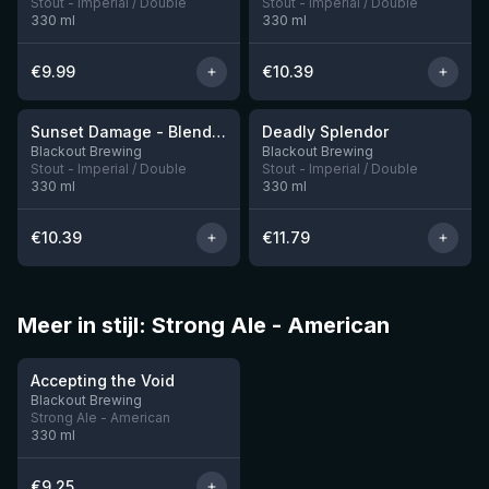
Stout - Imperial / Double
Stout - Imperial / Double
330
ml
330
ml
€
9.99
€
10.39
★
4.32
Sunset Damage - Blend Bourbon & Port BA
Deadly Splendor
Nog 1
Nog 3
Blackout Brewing
Blackout Brewing
Stout - Imperial / Double
Stout - Imperial / Double
330
ml
330
ml
€
10.39
€
11.79
Meer in stijl: Strong Ale - American
★
3.66
Accepting the Void
Nog 4
Blackout Brewing
Strong Ale - American
330
ml
€
9.25