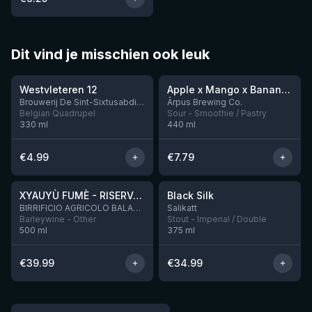
Dit vind je misschien ook leuk
★
★
4.46
4.28
Westvleteren 12
Apple x Mango x Banana x Cinnamon Smoothie Sour Ale
Nog 2
Brouwerij De Sint-Sixtusabdij van Westvleteren
Ārpus Brewing Co.
Belgian Quadrupel
Sour - Smoothie / Pastry
330
ml
440
ml
€
4.99
€
7.79
★
★
4.48
4.53
XYAUYÙ FUMÈ - RISERVA 2019
Black Silk
Nog 3
BIRRIFICIO AGRICOLO BALADIN - Baladin Indipendente Italian Farm Brewery
Salikatt
Barleywine - Other
Stout - Imperial / Double
500
ml
375
ml
€
39.99
€
34.99