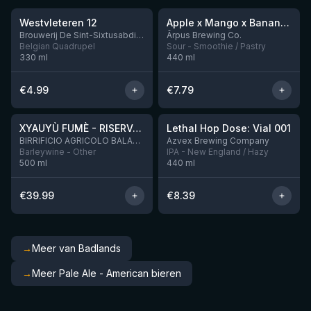
Westvleteren 12
Apple x Mango x Banana x Cinnamon Smoothie Sour Ale
Nog 2
Brouwerij De Sint-Sixtusabdij van Westvleteren
Ārpus Brewing Co.
Belgian Quadrupel
Sour - Smoothie / Pastry
330
ml
440
ml
€
4.99
€
7.79
★
★
4.48
4.29
XYAUYÙ FUMÈ - RISERVA 2019
Lethal Hop Dose: Vial 001
Nog 4
BIRRIFICIO AGRICOLO BALADIN - Baladin Indipendente Italian Farm Brewery
Azvex Brewing Company
Barleywine - Other
IPA - New England / Hazy
500
ml
440
ml
€
39.99
€
8.39
→
Meer van Badlands
→
Meer Pale Ale - American bieren