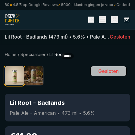
€80
★
4.8/5 op Google Reviews
✓
8000+ klanten gingen je voor
✓
Onderdeel v
EN
Lil Root
-
Badlands
(
473
ml)
•
5.6
%
•
Pale Ale - American
Gesloten
Home
/
Speciaalbier
/
Lil Root
Gesloten
Lil Root
-
Badlands
Pale Ale - American
•
473
ml
•
5.6
%