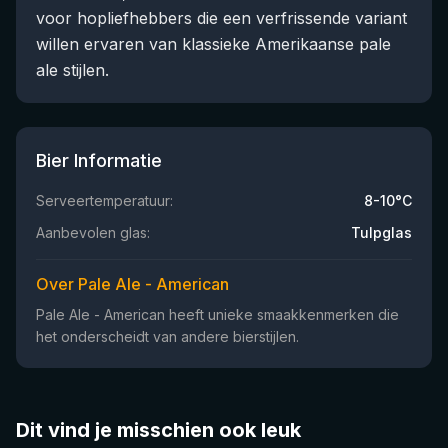
voor hopliefhebbers die een verfrissende variant
willen ervaren van klassieke Amerikaanse pale
ale stijlen.
Bier Informatie
Serveertemperatuur:
8-10°C
Aanbevolen glas:
Tulpglas
Over Pale Ale - American
Pale Ale - American heeft unieke smaakkenmerken die
het onderscheidt van andere bierstijlen.
Dit vind je misschien ook leuk
★
★
4.46
4.28