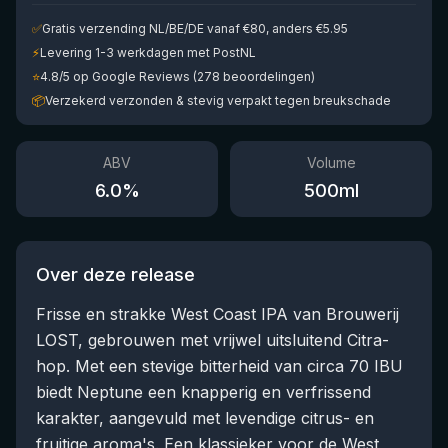
✅
Gratis verzending NL/BE/DE vanaf €80, anders €5.95
⚡
Levering 1-3 werkdagen met PostNL
⭐
4.8/5 op Google Reviews (278 beoordelingen)
📦
Verzekerd verzonden & stevig verpakt tegen breukschade
ABV
Volume
6.0
%
500
ml
Over deze release
Frisse en strakke West Coast IPA van Brouwerij
LOST, gebrouwen met vrijwel uitsluitend Citra-
hop. Met een stevige bitterheid van circa 70 IBU
biedt Neptune een knapperig en verfrissend
karakter, aangevuld met levendige citrus- en
fruitige aroma's. Een klassieker voor de West