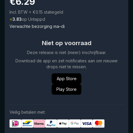
€
6.29
Incl. BTW
+ €0.15 statiegeld
⭐
3.83
op Untappd
Verwachte bezorging ma–di
Niet op voorraad
Deze release is niet (meer) inschrijfbaar.
Download de app en zet notificaties aan om nieuwe
drops niet te missen.
App Store
Play Store
Veilig betalen met: