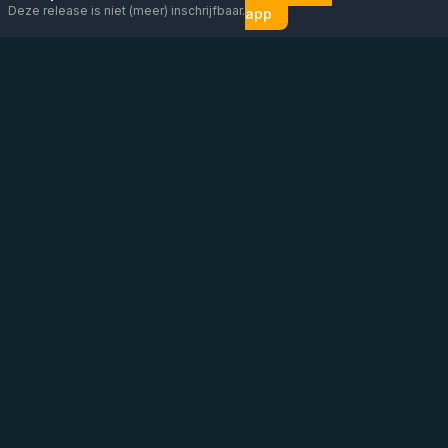
Deze release is niet (meer) inschrijfbaar.
app
Mail ons
Bericht ons op
Open
direct
WhatsApp
chat
Be the first to know!
KVK
:
76448630
BTW
:
NL860626623B01
Adres
:
Vluchtoord 14, Uden
Tel
:
+31 6 13 26 88 56
(
Graag contact via mail/chat/WhatsApp
)
WhatsApp
:
Direct bericht sturen