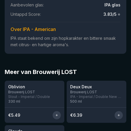
Aanbevolen glas:
IPA glas
Untappd Score:
3.83
/5 ⭐
Over IPA - American
IPA staat bekend om zijn hopkarakter en bittere smaak
met citrus- en hartige aroma's.
Meer van Brouwerij LOST
★
★
4.04
4.01
Oblivion
Deux Deux
Nog 3
Nog 6
Brouwerij LOST
Brouwerij LOST
Stout - Imperial / Double
IPA - Imperial / Double New England / Hazy
330
ml
500
ml
€
5.49
€
6.39
★
4.04