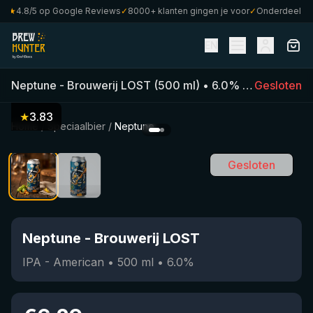
★
4.8/5 op Google Reviews
✓
8000+ klanten gingen je voor
✓
Onderdeel van C
EN
Neptune
-
Brouwerij LOST
(
500
ml)
•
6.0
%
•
IPA - Amer
Gesloten
★
3.83
Home
/
Speciaalbier
/
Neptune
Gesloten
Neptune
-
Brouwerij LOST
IPA - American
•
500
ml
•
6.0
%