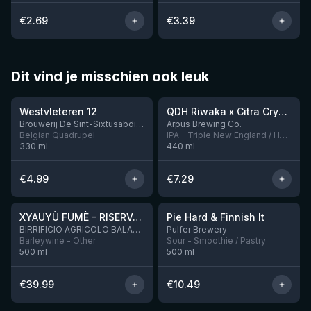
€
2.69
€
3.39
Dit vind je misschien ook leuk
★
★
4.46
4.26
Westvleteren 12
QDH Riwaka x Citra Cryo x Mosaic Cryo x Nectaron TIPA
Nog 9
Brouwerij De Sint-Sixtusabdij van Westvleteren
Ārpus Brewing Co.
Belgian Quadrupel
IPA - Triple New England / Hazy
330
ml
440
ml
€
4.99
€
7.29
★
★
4.48
4.33
XYAUYÙ FUMÈ - RISERVA 2019
Pie Hard & Finnish It
Nog 2
BIRRIFICIO AGRICOLO BALADIN - Baladin Indipendente Italian Farm Brewery
Pulfer Brewery
Barleywine - Other
Sour - Smoothie / Pastry
500
ml
500
ml
€
39.99
€
10.49