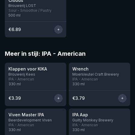
Clouds
Nog 6
Brouwerij LOST
Sour - Smoothie / Pastry
500
ml
€
6.89
Meer in stijl: IPA - American
★
★
3.51
3.61
Klappen voor KIKA
Wrench
Brouwerij Kees
Moersleutel Craft Brewery
IPA - American
IPA - American
330
ml
330
ml
€
3.39
€
3.79
★
★
3.6
3.41
Viven Master IPA
IPA Aap
Nog 5
Nog 10
Beerdevelopment Viven
Guilty Monkey Brewery
IPA - American
IPA - American
330
ml
330
ml