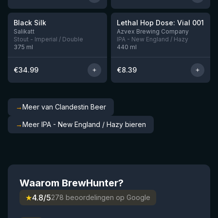
★
★
4.53
4.29
Black Silk
Lethal Hop Dose: Vial 001
Nog 3
Nog 1
Salikatt
Azvex Brewing Company
Stout - Imperial / Double
IPA - New England / Hazy
375
ml
440
ml
€
34.99
€
8.39
→
Meer van Clandestin Beer
→
Meer IPA - New England / Hazy bieren
Waarom BrewHunter?
★
4.8/5
278 beoordelingen op Google