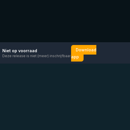
Download
Niet op voorraad
Deze release is niet (meer) inschrijfbaar.
app
Mail ons
Bericht ons op
Open
direct
WhatsApp
chat