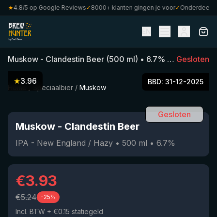
★
4.8/5 op Google Reviews
✓
8000+ klanten gingen je voor
✓
Onderdeel van 
EN
Muskow
-
Clandestin Beer
(
500
ml)
•
6.7
%
•
IPA - New E
Gesloten
★
3.96
BBD:
31-12-2025
Home
/
Speciaalbier
/
Muskow
Gesloten
Muskow
-
Clandestin Beer
IPA - New England / Hazy
•
500
ml
•
6.7
%
€
3.93
€
5.24
-
25
%
Incl. BTW
+ €0.15 statiegeld