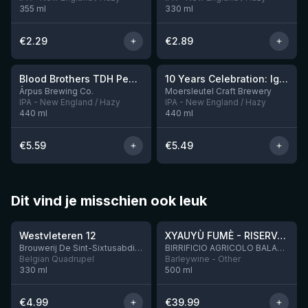
355
ml
330
ml
€
2.29
€
2.89
★
3.92
Blood Brothers TDH Peacharine x Taiheke x Riwaka IPA
10 Years Celebration: Ignition
Nog 3
Ārpus Brewing Co.
Moersleutel Craft Brewery
IPA - New England / Hazy
IPA - New England / Hazy
440
ml
440
ml
€
5.59
€
5.49
Dit vind je misschien ook leuk
★
★
4.46
4.48
Westvleteren 12
XYAUYÙ FUMÈ - RISERVA 2019
Brouwerij De Sint-Sixtusabdij van Westvleteren
BIRRIFICIO AGRICOLO BALADIN - Baladin Indipendente Italian Farm Brewery
Belgian Quadrupel
Barleywine - Other
330
ml
500
ml
€
4.99
€
39.99