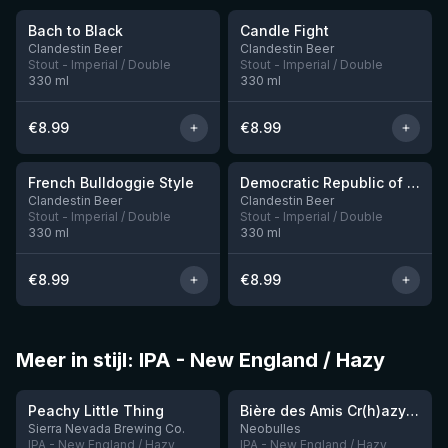
Bach to Black
Candle Fight
Nog 2
Nog 1
Clandestin Beer
Clandestin Beer
Stout - Imperial / Double
Stout - Imperial / Double
330
ml
330
ml
€
8.99
€
8.99
★
★
3.83
3.63
French Bulldoggie Style
Democratic Republic of Choco
Nog 4
Nog 1
Clandestin Beer
Clandestin Beer
Stout - Imperial / Double
Stout - Imperial / Double
330
ml
330
ml
€
8.99
€
8.99
Meer in stijl: IPA - New England / Hazy
★
★
3.63
3.54
Peachy Little Thing
Bière des Amis Cr(h)azy IPA
Sierra Nevada Brewing Co.
Neobulles
IPA - New England / Hazy
IPA - New England / Hazy