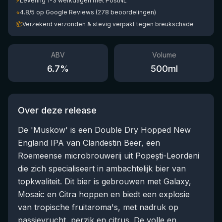
⚡
Levering 1-3 werkdagen met PostNL
⭐
4.8/5 op Google Reviews (278 beoordelingen)
📦
Verzekerd verzonden & stevig verpakt tegen breukschade
ABV
Volume
6.7
%
500
ml
Over deze release
De 'Muskow' is een Double Dry Hopped New
England IPA van Clandestin Beer, een
Roemeense microbrouwerij uit Popești-Leordeni
die zich specialiseert in ambachtelijk bier van
topkwaliteit. Dit bier is gebrouwen met Galaxy,
Mosaic en Citra hoppen en biedt een explosie
van tropische fruitaroma's, met nadruk op
passievrucht, perzik en citrus. De volle en