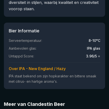
diversiteit in stijlen, waarbij kwaliteit en creativiteit
voorop staan.
Bier Informatie
Serveertemperatuur:
8-10°C
Aanbevolen glas:
IPA glas
Untappd Score:
3.96
/5 ⭐
Over IPA - New England / Hazy
IPA staat bekend om zijn hopkarakter en bittere smaak
met citrus- en hartige aroma's.
Meer van Clandestin Beer
★
★
3.89
4.0