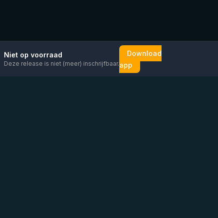
Download
Niet op voorraad
Deze release is niet (meer) inschrijfbaar.
app
Mail ons
Bericht ons op
Open
direct
WhatsApp
chat
Be the first to know!