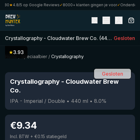
€80
★
4.8/5 op Google Reviews
✓
8000+ klanten gingen je voor
✓
Onderdeel va
EN
Crystallography
-
Cloudwater Brew Co.
(
440
ml)
Gesloten
•
8.0
%
★
3.93
Home
/
Speciaalbier
/
Crystallography
Gesloten
Crystallography
-
Cloudwater Brew
Co.
IPA - Imperial / Double
•
440
ml
•
8.0
%
€
9.34
Incl. BTW
+ €0.15 statiegeld