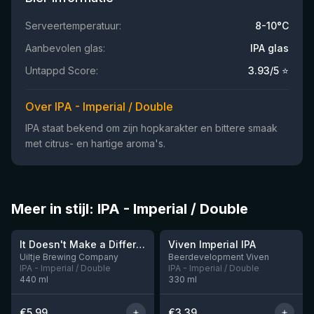
Serveertemperatuur:
8-10°C
Aanbevolen glas:
IPA glas
Untappd Score:
3.93
/5 ⭐
Over IPA - Imperial / Double
IPA staat bekend om zijn hopkarakter en bittere smaak
met citrus- en hartige aroma's.
Meer in stijl: IPA - Imperial / Double
★
3.62
It Doesn't Make a Difference if We're Naked or Not
Viven Imperial IPA
Nog 1
Nog 12
Uiltje Brewing Company
Beerdevelopment Viven
IPA - Imperial / Double
IPA - Imperial / Double
440
ml
330
ml
€
5.99
€
3.39