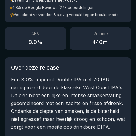
⚡
Levering 1-3 werkdagen met PostNL
⭐
4.8/5 op Google Reviews (278 beoordelingen)
📦
Verzekerd verzonden & stevig verpakt tegen breukschade
ABV
Volume
8.0
%
440
ml
Over deze release
Een 8,0% Imperial Double IPA met 70 IBU,
geïnspireerd door de klassieke West Coast IPA's.
Dit bier biedt een rijke en intense smaakervaring,
gecombineerd met een zachte en frisse afdronk.
Ondanks de diepte van smaken, is de bitterheid
niet agressief maar heerlijk droog en schoon, wat
zorgt voor een moeiteloos drinkbare DIPA.