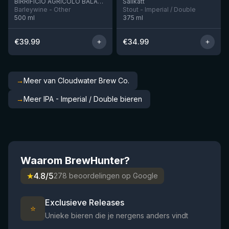
BIRRIFICIO AGRICOLO BALADIN - Baladin Indipendente Italian Farm Brewery
Salikatt
Barleywine - Other
Stout - Imperial / Double
500
ml
375
ml
€
39.99
€
34.99
→
Meer van Cloudwater Brew Co.
→
Meer IPA - Imperial / Double bieren
Waarom BrewHunter?
★
4.8/5
278 beoordelingen op Google
Exclusieve Releases
⭐
Unieke bieren die je nergens anders vindt