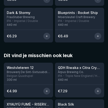
★
★
3.88
3.74
Dark & Stormy
Blueprints : Rocket Ship
Nog 2
FrauGruber Brewing
Moersleutel Craft Brewery
IPA - Imperial / Double
IPA - Imperial / Double
440
ml
440
ml
€
6.29
€
6.49
Dit vind je misschien ook leuk
★
★
4.46
4.26
Westvleteren 12
QDH Riwaka x Citra Cryo x Mosaic Cryo x Nectaron TIPA
Nog 9
Brouwerij De Sint-Sixtusabdij van Westvleteren
Ārpus Brewing Co.
Belgian Quadrupel
IPA - Triple New England / Hazy
330
ml
440
ml
€
4.99
€
7.29
★
★
4.48
4.53
XYAUYÙ FUMÈ - RISERVA 2019
Black Silk
Nog 3