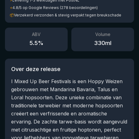
⚡
Levering 1-3 werkdagen met PostNL
⭐
4.8/5 op Google Reviews (278 beoordelingen)
📦
Verzekerd verzonden & stevig verpakt tegen breukschade
ABV
Volume
5.5
%
330
ml
Over deze release
I Mixed Up Beer Festivals is een Hoppy Weizen
gebrouwen met Mandarina Bavaria, Talus en
Loral hopsoorten. Deze unieke combinatie van
traditionele tarwebier met moderne hopsoorten
creëert een verfrissende en aromatische
ervaring. De zachte tarwe-basis wordt aangevuld
met citrusachtige en fruitige hoptonen, perfect
voor liefhebbers van innovatieve tarwebieren.