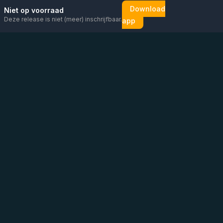
Download
Niet op voorraad
Deze release is niet (meer) inschrijfbaar.
app
Mail ons
Bericht ons op
Open
direct
WhatsApp
chat
Be the first to know!
KVK
:
76448630
BTW
:
NL860626623B01
Adres
:
Vluchtoord 14, Uden
Tel
:
+31 6 13 26 88 56
(
Graag contact via mail/chat/WhatsApp
)