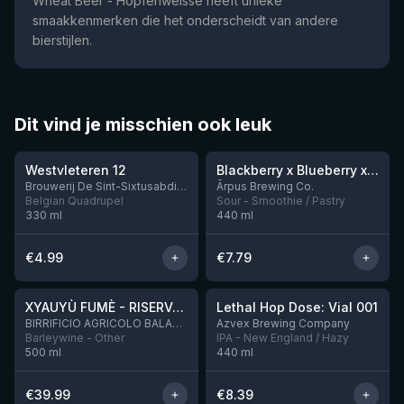
Wheat Beer - Hopfenweisse heeft unieke
smaakkenmerken die het onderscheidt van andere
bierstijlen.
Dit vind je misschien ook leuk
★
★
4.46
4.3
Westvleteren 12
Blackberry x Blueberry x Mango x Pineapple x Peanut Butter Smoothie Sour Ale
Nog 9
Brouwerij De Sint-Sixtusabdij van Westvleteren
Ārpus Brewing Co.
Belgian Quadrupel
Sour - Smoothie / Pastry
330
ml
440
ml
€
4.99
€
7.79
★
★
4.48
4.29
XYAUYÙ FUMÈ - RISERVA 2019
Lethal Hop Dose: Vial 001
Nog 8
BIRRIFICIO AGRICOLO BALADIN - Baladin Indipendente Italian Farm Brewery
Azvex Brewing Company
Barleywine - Other
IPA - New England / Hazy
500
ml
440
ml
€
39.99
€
8.39