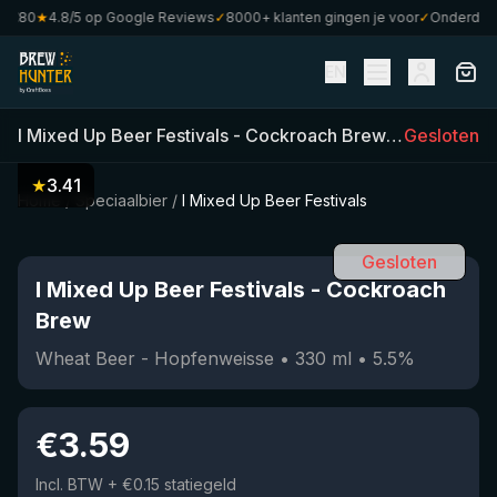
€80
★
4.8/5 op Google Reviews
✓
8000+ klanten gingen je voor
✓
Onderdeel v
EN
I Mixed Up Beer Festivals
-
Cockroach Brew
(
330
Gesloten
ml)
•
5
★
3.41
Home
/
Speciaalbier
/
I Mixed Up Beer Festivals
Gesloten
I Mixed Up Beer Festivals
-
Cockroach
Brew
Wheat Beer - Hopfenweisse
•
330
ml
•
5.5
%
€
3.59
Incl. BTW
+ €0.15 statiegeld