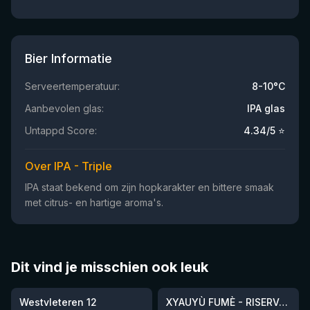
Bier Informatie
Serveertemperatuur:
8-10°C
Aanbevolen glas:
IPA glas
Untappd Score:
4.34
/5 ⭐
Over IPA - Triple
IPA staat bekend om zijn hopkarakter en bittere smaak
met citrus- en hartige aroma's.
Dit vind je misschien ook leuk
★
★
4.46
4.48
Westvleteren 12
XYAUYÙ FUMÈ - RISERVA 2019