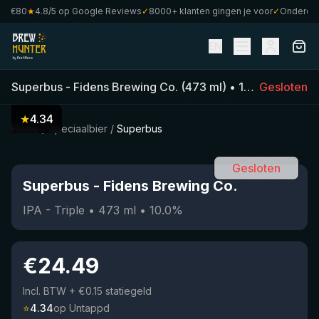
 €80
★
4.8/5 op Google Reviews
✓
8000+ klanten gingen je voor
✓
Onderdeel 
EN
Superbus
-
Fidens Brewing Co.
(
473
ml)
•
10.0
Gesloten
%
•
IPA - 
★
4.34
Home
/
Speciaalbier
/
Superbus
Gesloten
Superbus
-
Fidens Brewing Co.
IPA - Triple
•
473
ml
•
10.0
%
€
24.49
Incl. BTW
+ €0.15 statiegeld
⭐
4.34
op Untappd