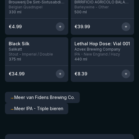
Brouwerij De Sint-Sixtusabdij van Westvleteren
BIRRIFICIO AGRICOLO BALADIN - Baladin Indipendente Italian Farm Brewery
Belgian Quadrupel
Barleywine - Other
330
ml
500
ml
€
4.99
€
39.99
★
★
4.53
4.29
Black Silk
Lethal Hop Dose: Vial 001
Nog 3
Nog 1
Salikatt
Azvex Brewing Company
Stout - Imperial / Double
IPA - New England / Hazy
375
ml
440
ml
€
34.99
€
8.39
→
Meer van Fidens Brewing Co.
→
Meer IPA - Triple bieren