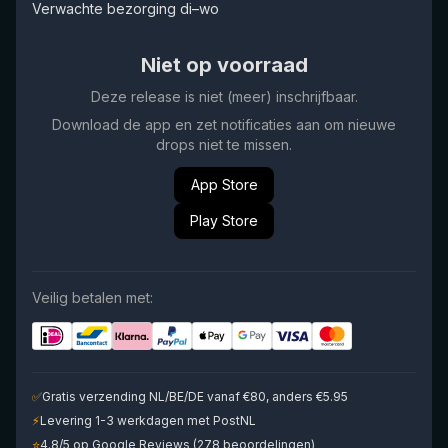
Verwachte bezorging di–wo
Niet op voorraad
Deze release is niet (meer) inschrijfbaar.
Download de app en zet notificaties aan om nieuwe
drops niet te missen.
App Store
Play Store
Veilig betalen met:
✅
Gratis verzending NL/BE/DE vanaf €80, anders €5.95
⚡
Levering 1-3 werkdagen met PostNL
⭐
4.8/5 op Google Reviews (278 beoordelingen)