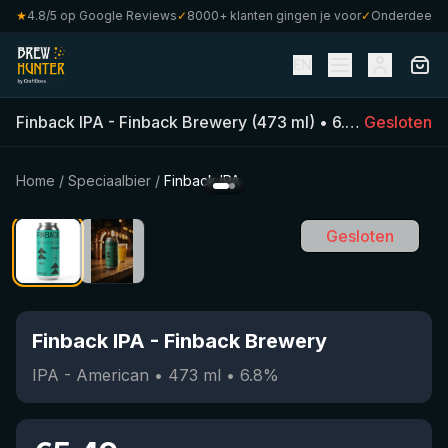
★
4.8/5 op Google Reviews
✓
8000+ klanten gingen je voor
✓
Onderdeel van 
EN
Finback IPA
-
Finback Brewery
(
473
ml)
•
6.8
%
Gesloten
•
IPA - A
Home
/
Speciaalbier
/
Finback IPA
Gesloten
Finback IPA
-
Finback Brewery
IPA - American
•
473
ml
•
6.8
%