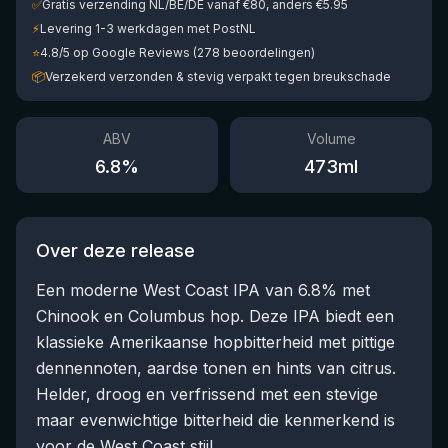
✅
Gratis verzending NL/BE/DE vanaf €80, anders €5.95
⚡
Levering 1-3 werkdagen met PostNL
⭐
4.8/5 op Google Reviews (278 beoordelingen)
📦
Verzekerd verzonden & stevig verpakt tegen breukschade
ABV
Volume
6.8
%
473
ml
Over deze release
Een moderne West Coast IPA van 6.8% met
Chinook en Columbus hop. Deze IPA biedt een
klassieke Amerikaanse hopbitterheid met pittige
dennennoten, aardse tonen en hints van citrus.
Helder, droog en verfrissend met een stevige
maar evenwichtige bitterheid die kenmerkend is
voor de West Coast stijl.