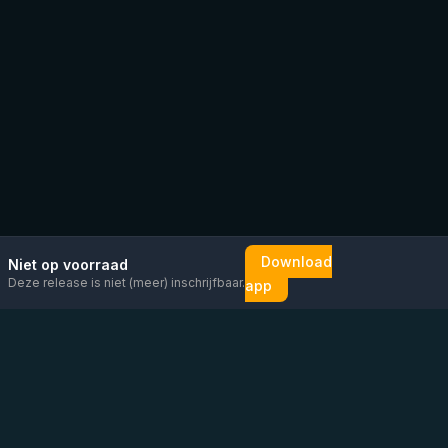
Download
Niet op voorraad
Deze release is niet (meer) inschrijfbaar.
app
Mail ons
Bericht ons op
Open