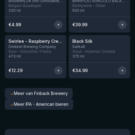
Brouwerij De Sint-Sixtusabdij van Westvleteren
BIRRIFICIO AGRICOLO BALADIN - Baladin Indipendente Italian Farm Brewery
Belgian Quadrupel
Barleywine - Other
330
ml
500
ml
€
4.99
€
39.99
★
★
4.34
4.53
Swirlee - Raspberry Creamsicle
Black Silk
Nog 1
Nog 2
Drekker Brewing Company
Salikatt
Sour - Smoothie / Pastry
Stout - Imperial / Double
473
ml
375
ml
€
12.29
€
34.99
→
Meer van Finback Brewery
→
Meer IPA - American bieren