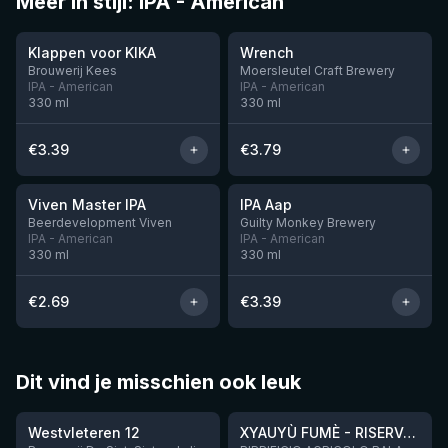
Meer in stijl: IPA - American
★
★
3.51
3.61
Klappen voor KIKA
Wrench
Brouwerij Kees
Moersleutel Craft Brewery
IPA - American
IPA - American
330
ml
330
ml
€
3.39
€
3.79
★
★
3.6
3.41
Viven Master IPA
IPA Aap
Nog 7
Nog 12
Beerdevelopment Viven
Guilty Monkey Brewery
IPA - American
IPA - American
330
ml
330
ml
€
2.69
€
3.39
Dit vind je misschien ook leuk
★
★
4.46
4.48
Westvleteren 12
XYAUYÙ FUMÈ - RISERVA 2019