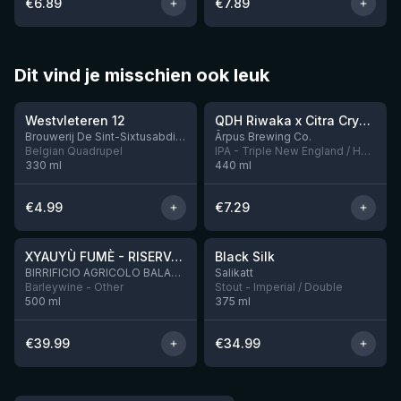
€
6.89
€
7.89
Dit vind je misschien ook leuk
★
★
4.46
4.26
Westvleteren 12
QDH Riwaka x Citra Cryo x Mosaic Cryo x Nectaron TIPA
Nog 9
Brouwerij De Sint-Sixtusabdij van Westvleteren
Ārpus Brewing Co.
Belgian Quadrupel
IPA - Triple New England / Hazy
330
ml
440
ml
€
4.99
€
7.29
★
★
4.48
4.53
XYAUYÙ FUMÈ - RISERVA 2019
Black Silk
Nog 3
BIRRIFICIO AGRICOLO BALADIN - Baladin Indipendente Italian Farm Brewery
Salikatt
Barleywine - Other
Stout - Imperial / Double
500
ml
375
ml
€
39.99
€
34.99