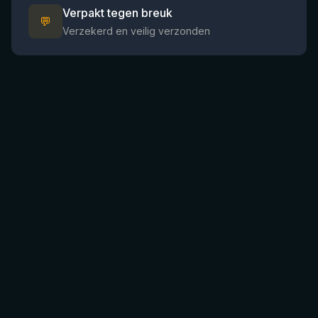
Verpakt tegen breuk
💬
Verzekerd en veilig verzonden