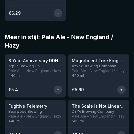
€
6.29
Meer in stijl: Pale Ale - New England /
Hazy
★
3.72
8 Year Anniversary DDH NZ Pale Ale
Magnificent Tree Frog : Metal Edition
Nog 1
Ārpus Brewing Co.
Azvex Brewing Company
Pale Ale - New England / Hazy
Pale Ale - New England / Hazy
440
ml
440
ml
€
5.4
€
5.69
★
★
3.8
3.85
Fugitive Telemetry
The Scale Is Not Linear (Doskiwis Brewing collab)
Nog 10
Nog 10
Bearwood Brewing
DEYA Brewing Company
Pale Ale - New England / Hazy
Pale Ale - New England / Hazy
440
ml
500
ml