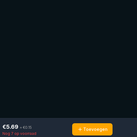
€
5.69
+ €
0.15
Toevoegen
Nog 7 op voorraad