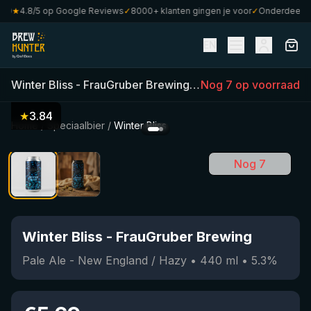
★
4.8/5 op Google Reviews
✓
8000+ klanten gingen je voor
✓
Onderdeel van 
EN
Winter Bliss
-
FrauGruber Brewing
(
440
Nog 7 op voorraad
ml)
•
5.3
%
•
Pale
★
3.84
Home
/
Speciaalbier
/
Winter Bliss
Nog 7
Winter Bliss
-
FrauGruber Brewing
Pale Ale - New England / Hazy
•
440
ml
•
5.3
%