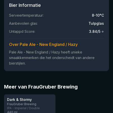
Bier Informatie
Serveertemperatuur:
8-10°C
Aanbevolen glas:
Tulpglas
Untappd Score:
3.84
/5 ⭐
Over Pale Ale - New England / Hazy
Pale Ale - New England / Hazy heeft unieke
smaakkenmerken die het onderscheidt van andere
bierstijlen.
Meer van FrauGruber Brewing
★
3.88
Dark & Stormy
Nog 2
FrauGruber Brewing
IPA - Imperial / Double
440
ml