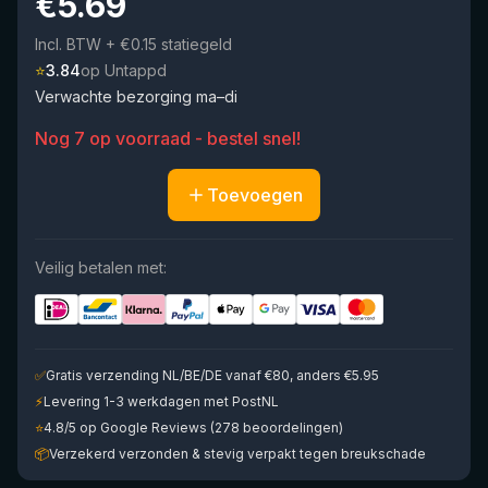
€
5.69
Incl. BTW
+ €0.15 statiegeld
⭐
3.84
op Untappd
Verwachte bezorging ma–di
Nog 7 op voorraad - bestel snel!
Toevoegen
Veilig betalen met:
✅
Gratis verzending NL/BE/DE vanaf €80, anders €5.95
⚡
Levering 1-3 werkdagen met PostNL
⭐
4.8/5 op Google Reviews (278 beoordelingen)
📦
Verzekerd verzonden & stevig verpakt tegen breukschade