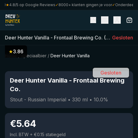
★
4.8/5 op Google Reviews
✓
8000+ klanten gingen je voor
✓
Onderdeel van 
EN
Deer Hunter Vanilla
-
Frontaal Brewing Co.
(
330
Gesloten
ml)
•
10.
★
3.86
Home
/
Speciaalbier
/
Deer Hunter Vanilla
Gesloten
Deer Hunter Vanilla
-
Frontaal Brewing
Co.
Stout - Russian Imperial
•
330
ml
•
10.0
%
€
5.64
Incl. BTW
+ €0.15 statiegeld