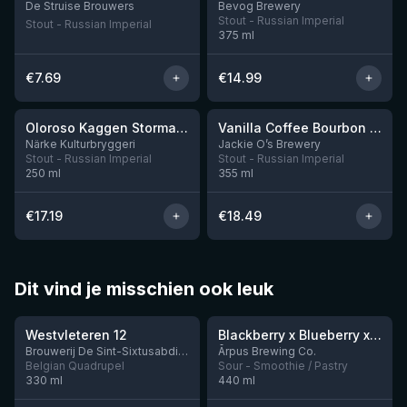
De Struise Brouwers
Bevog Brewery
Stout - Russian Imperial
Stout - Russian Imperial
375
ml
€
7.69
€
14.99
★
★
4.19
4.33
Oloroso Kaggen Stormaktsporter 2024
Vanilla Coffee Bourbon Barrel Dark Apparition (2025)
Nog 6
Nog 1
Närke Kulturbryggeri
Jackie O’s Brewery
Stout - Russian Imperial
Stout - Russian Imperial
250
ml
355
ml
€
17.19
€
18.49
Dit vind je misschien ook leuk
★
★
4.46
4.3
Westvleteren 12
Blackberry x Blueberry x Mango x Pineapple x Peanut Butter Smoothie Sour Ale
Nog 9
Brouwerij De Sint-Sixtusabdij van Westvleteren
Ārpus Brewing Co.
Belgian Quadrupel
Sour - Smoothie / Pastry
330
ml
440
ml