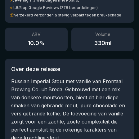
⚡
Levering 1-3 werkdagen met PostNL
⭐
4.8/5 op Google Reviews (278 beoordelingen)
📦
Verzekerd verzonden & stevig verpakt tegen breukschade
ABV
Volume
10.0
%
330
ml
Over deze release
Russian Imperial Stout met vanille van Frontaal
Brewing Co. uit Breda. Gebrouwd met een mix
van donkere moutsoorten, biedt dit bier diepe
smaken van gebrande mout, pure chocolade en
vers gebrande koffie. De toevoeging van vanille
zorgt voor een zachte, zoete complexiteit die
perfect aansluit bij de rokerige karakters van
deze krachtige stout.