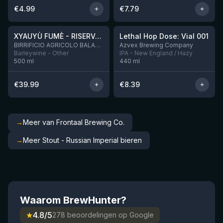
€
4.99
€
7.79
★
★
4.48
4.29
XYAUYÙ FUMÈ - RISERVA 2019
Lethal Hop Dose: Vial 001
Nog 8
BIRRIFICIO AGRICOLO BALADIN - Baladin Indipendente Italian Farm Brewery
Azvex Brewing Company
Barleywine - Other
IPA - New England / Hazy
500
ml
440
ml
€
39.99
€
8.39
→
Meer van Frontaal Brewing Co.
→
Meer Stout - Russian Imperial bieren
Waarom BrewHunter?
★
4.8/5
278 beoordelingen op Google