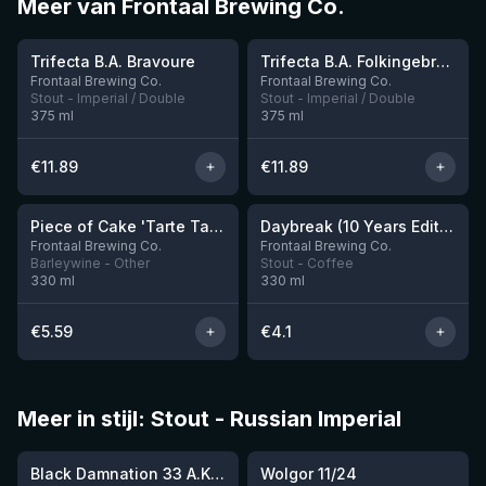
Meer van Frontaal Brewing Co.
★
★
4.24
4.29
Trifecta B.A. Bravoure
Trifecta B.A. Folkingebrew
Nog 10
Frontaal Brewing Co.
Frontaal Brewing Co.
Stout - Imperial / Double
Stout - Imperial / Double
375
ml
375
ml
€
11.89
€
11.89
★
★
3.9
3.24
Piece of Cake 'Tarte Tatin'
Daybreak (10 Years Edition)
Frontaal Brewing Co.
Frontaal Brewing Co.
Barleywine - Other
Stout - Coffee
330
ml
330
ml
€
5.59
€
4.1
Meer in stijl: Stout - Russian Imperial
★
★
4.03
4.2
Black Damnation 33 A.K.A. Masters of Darkness III (BA Islay Peated Whisky)
Wolgor 11/24