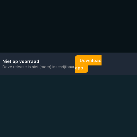
Download
Niet op voorraad
Deze release is niet (meer) inschrijfbaar.
app
Mail ons
Bericht ons op
Open
direct
WhatsApp
chat