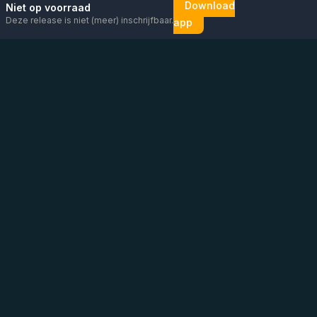
Download
Niet op voorraad
Deze release is niet (meer) inschrijfbaar.
app
Mail ons
Bericht ons op
Open
direct
WhatsApp
chat
Be the first to know!
KVK
:
76448630
BTW
:
NL860626623B01
Adres
:
Vluchtoord 14, Uden
Tel
:
+31 6 13 26 88 56
(
Graag contact via mail/chat/WhatsApp
)
WhatsApp
:
Direct bericht sturen