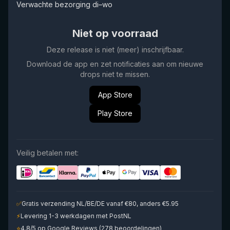
Verwachte bezorging di–wo
Niet op voorraad
Deze release is niet (meer) inschrijfbaar.
Download de app en zet notificaties aan om nieuwe
drops niet te missen.
App Store
Play Store
Veilig betalen met:
✅
Gratis verzending NL/BE/DE vanaf €80, anders €5.95
⚡
Levering 1-3 werkdagen met PostNL
⭐
4.8/5 op Google Reviews (278 beoordelingen)