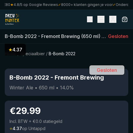
€80
★
4.8/5 op Google Reviews
✓
8000+ klanten gingen je voor
✓
Onderdeel v
EN
B-Bomb 2022
-
Fremont Brewing
(
650
ml)
•
14.0
Gesloten
%
•
Win
★
4.37
Home
/
Speciaalbier
/
B-Bomb 2022
Gesloten
B-Bomb 2022
-
Fremont Brewing
Winter Ale
•
650
ml
•
14.0
%
€
29.99
Incl. BTW
+ €0.0 statiegeld
⭐
4.37
op Untappd