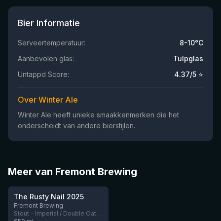
Bier Informatie
Serveertemperatuur:
8-10°C
Aanbevolen glas:
Tulpglas
Untappd Score:
4.37
/5 ⭐
Over Winter Ale
Winter Ale heeft unieke smaakkenmerken die het
onderscheidt van andere bierstijlen.
Meer van Fremont Brewing
★
4.37
The Rusty Nail 2025
Nog 2
Fremont Brewing
Stout - Imperial / Double Oatmeal