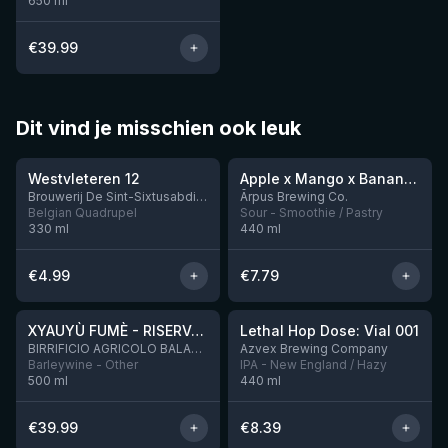
650
ml
€
39.99
Dit vind je misschien ook leuk
★
★
4.46
4.28
Westvleteren 12
Apple x Mango x Banana x Cinnamon Smoothie Sour Ale
Nog 2
Brouwerij De Sint-Sixtusabdij van Westvleteren
Ārpus Brewing Co.
Belgian Quadrupel
Sour - Smoothie / Pastry
330
ml
440
ml
€
4.99
€
7.79
★
★
4.48
4.29
XYAUYÙ FUMÈ - RISERVA 2019
Lethal Hop Dose: Vial 001
Nog 4
BIRRIFICIO AGRICOLO BALADIN - Baladin Indipendente Italian Farm Brewery
Azvex Brewing Company
Barleywine - Other
IPA - New England / Hazy
500
ml
440
ml
€
39.99
€
8.39