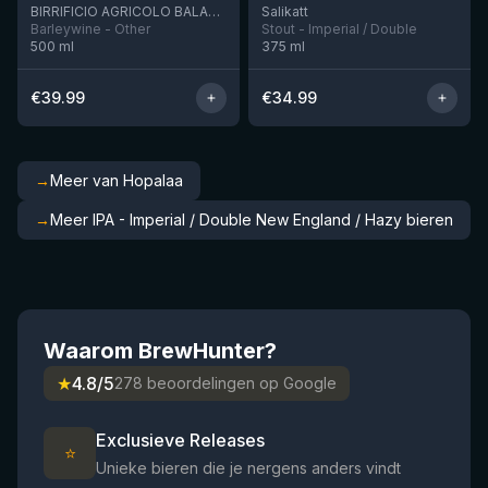
BIRRIFICIO AGRICOLO BALADIN - Baladin Indipendente Italian Farm Brewery
Salikatt
Barleywine - Other
Stout - Imperial / Double
500
ml
375
ml
€
39.99
€
34.99
→
Meer van Hopalaa
→
Meer IPA - Imperial / Double New England / Hazy bieren
Waarom BrewHunter?
★
4.8/5
278 beoordelingen op Google
Exclusieve Releases
⭐
Unieke bieren die je nergens anders vindt