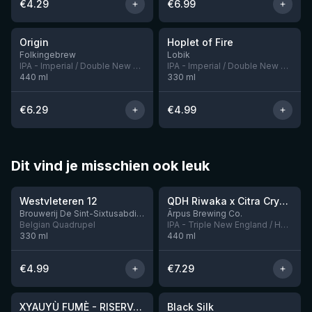
€
4.29
€
6.99
★
★
3.94
3.69
Origin
Hoplet of Fire
Nog 6
Folkingebrew
Lobik
IPA - Imperial / Double New England / Hazy
IPA - Imperial / Double New England / Hazy
440
ml
330
ml
€
6.29
€
4.99
Dit vind je misschien ook leuk
★
★
4.46
4.26
Westvleteren 12
QDH Riwaka x Citra Cryo x Mosaic Cryo x Nectaron TIPA
Nog 8
Brouwerij De Sint-Sixtusabdij van Westvleteren
Ārpus Brewing Co.
Belgian Quadrupel
IPA - Triple New England / Hazy
330
ml
440
ml
€
4.99
€
7.29
★
★
4.48
4.53
XYAUYÙ FUMÈ - RISERVA 2019
Black Silk
Nog 2