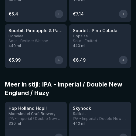
€
5.4
€
7.14
★
★
3.48
3.61
Sourbit: Pineapple & Passion Fruit
Sourbit : Pina Colada
Nog 7
Nog 6
Hopalaa
Hopalaa
Sour - Berliner Weisse
Sour - Fruited
440
ml
440
ml
€
5.99
€
6.49
Meer in stijl: IPA - Imperial / Double New
England / Hazy
★
4.05
Hop Holland Hop!!
Skyhook
Nog 1
Nog 5
Moersleutel Craft Brewery
Salikatt
IPA - Imperial / Double New England / Hazy
IPA - Imperial / Double New England / Hazy
330
ml
440
ml