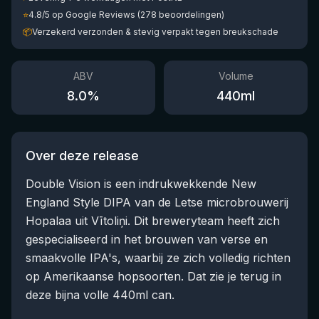
⭐
4.8/5 op Google Reviews (278 beoordelingen)
📦
Verzekerd verzonden & stevig verpakt tegen breukschade
ABV
Volume
8.0
%
440
ml
Over deze release
Double Vision is een indrukwekkende New
England Style DIPA van de Letse microbrouwerij
Hopalaa uit Vītoliņi. Dit breweryteam heeft zich
gespecialiseerd in het brouwen van verse en
smaakvolle IPA's, waarbij ze zich volledig richten
op Amerikaanse hopsoorten. Dat zie je terug in
deze bijna volle 440ml can.