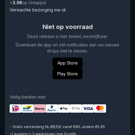
⭐
3.98
op Untappd
Verwachte bezorging ma–di
Niet op voorraad
Deze release is niet (meer) inschrijfbaar.
Download de app en zet notificaties aan om nieuwe
drops niet te missen.
App Store
Play Store
Veilig betalen met:
✅
Gratis verzending NL/BE/DE vanaf €80, anders €5.95
⚡
Levering 1-3 werkdagen met PostNL