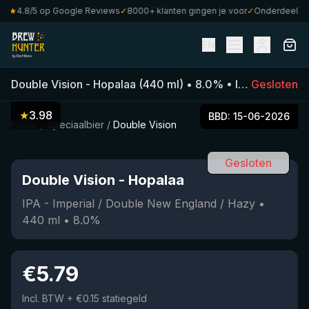
★
4.8/5 op Google Reviews
✓
8000+ klanten gingen je voor
✓
Onderdeel van C
EN
Double Vision
-
Hopalaa
(
440
ml)
•
8.0
%
•
IPA - Imperial / Double New England / Hazy
Gesloten
★
3.98
BBD:
15-06-2026
Home
/
Speciaalbier
/
Double Vision
Gesloten
Double Vision
-
Hopalaa
IPA - Imperial / Double New England / Hazy
•
440
ml
•
8.0
%
€
5.79
Incl. BTW
+ €0.15 statiegeld