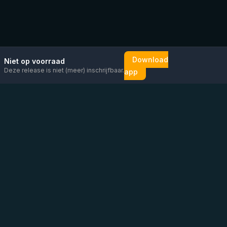
Download
Niet op voorraad
Deze release is niet (meer) inschrijfbaar.
app
Mail ons
Bericht ons op
Open
direct
WhatsApp
chat
Be the first to know!