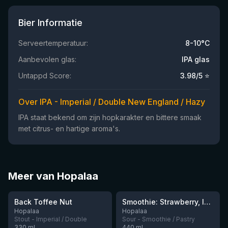
Bier Informatie
Serveertemperatuur:
8-10°C
Aanbevolen glas:
IPA glas
Untappd Score:
3.98
/5 ⭐
Over IPA - Imperial / Double New England / Hazy
IPA staat bekend om zijn hopkarakter en bittere smaak
met citrus- en hartige aroma's.
Meer van Hopalaa
★
★
3.94
3.39
Back Toffee Nut
Smoothie: Strawberry, lychee, banana & coconut
Nog 6
Nog 1
Hopalaa
Hopalaa
Stout - Imperial / Double
Sour - Smoothie / Pastry
330
ml
440
ml