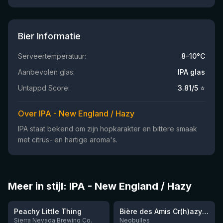
Bier Informatie
Serveertemperatuur:
8-10°C
Aanbevolen glas:
IPA glas
Untappd Score:
3.81
/5 ⭐
Over IPA - New England / Hazy
IPA staat bekend om zijn hopkarakter en bittere smaak
met citrus- en hartige aroma's.
Meer in stijl: IPA - New England / Hazy
★
★
3.63
3.54
Peachy Little Thing
Bière des Amis Cr(h)azy IPA
Sierra Nevada Brewing Co.
Neobulles