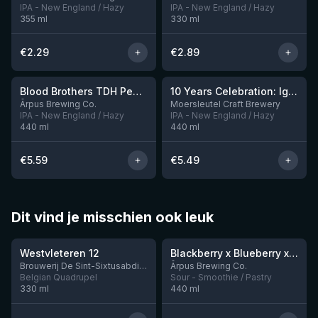
IPA - New England / Hazy
IPA - New England / Hazy
355
ml
330
ml
€
2.29
€
2.89
★
3.92
Blood Brothers TDH Peacharine x Taiheke x Riwaka IPA
10 Years Celebration: Ignition
Nog 3
Ārpus Brewing Co.
Moersleutel Craft Brewery
IPA - New England / Hazy
IPA - New England / Hazy
440
ml
440
ml
€
5.59
€
5.49
Dit vind je misschien ook leuk
★
★
4.46
4.3
Westvleteren 12
Blackberry x Blueberry x Mango x Pineapple x Peanut Butter Smoothie Sour Ale
Nog 9
Brouwerij De Sint-Sixtusabdij van Westvleteren
Ārpus Brewing Co.
Belgian Quadrupel
Sour - Smoothie / Pastry
330
ml
440
ml