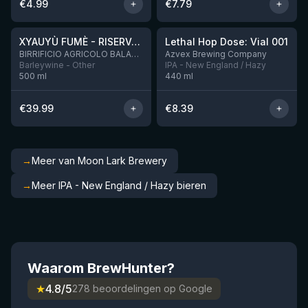
€
4.99
€
7.79
★
★
4.48
4.29
XYAUYÙ FUMÈ - RISERVA 2019
Lethal Hop Dose: Vial 001
Nog 10
BIRRIFICIO AGRICOLO BALADIN - Baladin Indipendente Italian Farm Brewery
Azvex Brewing Company
Barleywine - Other
IPA - New England / Hazy
500
ml
440
ml
€
39.99
€
8.39
→
Meer van Moon Lark Brewery
→
Meer IPA - New England / Hazy bieren
Waarom BrewHunter?
★
4.8/5
278 beoordelingen op Google