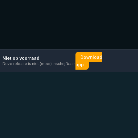
Download
Niet op voorraad
Deze release is niet (meer) inschrijfbaar.
app
Mail ons
Bericht ons op
Open
direct
WhatsApp
chat