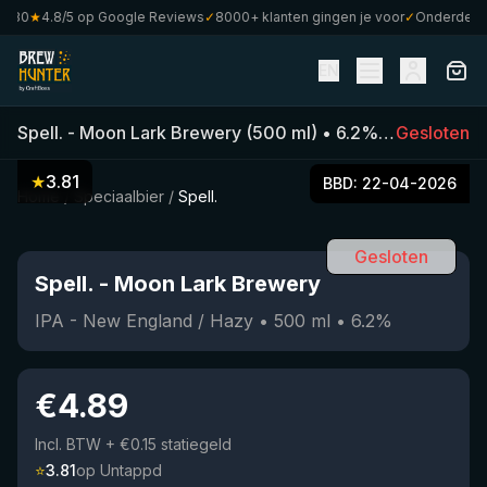
80
★
4.8/5 op Google Reviews
✓
8000+ klanten gingen je voor
✓
Onderdeel va
EN
Spell.
-
Moon Lark Brewery
(
500
ml)
•
6.2
%
•
Gesloten
IPA - New 
★
3.81
BBD:
22-04-2026
Home
/
Speciaalbier
/
Spell.
Gesloten
Spell.
-
Moon Lark Brewery
IPA - New England / Hazy
•
500
ml
•
6.2
%
€
4.89
Incl. BTW
+ €0.15 statiegeld
⭐
3.81
op Untappd