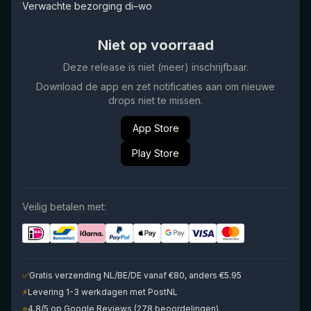
Verwachte bezorging di–wo
Niet op voorraad
Deze release is niet (meer) inschrijfbaar.
Download de app en zet notificaties aan om nieuwe
drops niet te missen.
App Store
Play Store
Veilig betalen met:
✅
Gratis verzending NL/BE/DE vanaf €80, anders €5.95
⚡
Levering 1-3 werkdagen met PostNL
⭐
4.8/5 op Google Reviews (278 beoordelingen)