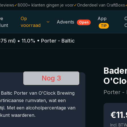
Reviews
✓
8000+ klanten gingen je voor
✓
Onderdeel van CraftBoxs
De
Op
App
Advents
Open
unt
voorraad
TIP
Alle Bieren
375
ml)
•
11.0
%
•
Porter - Baltic
Alcoholvrij
0.0
%
Sale %
Baden
Cadeaubonnen
Nog 3
O'Clo
Bierpakketten
Porter - 
Baltic Porter van O'Clock Brewing
Brouwerijen
 Martinicaanse rumvaten, wat een
tijl. Met een alcoholpercentage van
Bierstijlen
€
11
d kunt waarderen.
Incl. BT