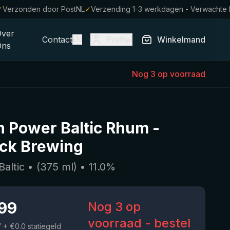
✓
Verzonden door PostNL
✓
Verzending 1-3 werkdagen - Verwachte
Over
Contact
Profiel
Winkelmand
EN
Ons
Nog 3 op voorraad
 Power Baltic Rhum
-
ck Brewing
Baltic
• (
375
ml)
•
11.0
%
.99
Nog 3 op
voorraad - bestel
W
+ €0.0 statiegeld