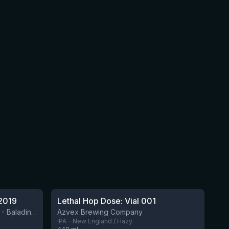
★
4.29
2019
Lethal Hop Dose: Vial 001
Nog 8
BIRRIFICIO AGRICOLO BALADIN - Baladin Indipendente Italian Farm Brewery
Azvex Brewing Company
IPA - New England / Hazy