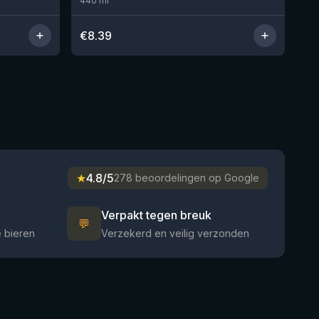
440
ml
€
8.39
★
4.8/5
278 beoordelingen op Google
Verpakt tegen breuk
💬
 bieren
Verzekerd en veilig verzonden