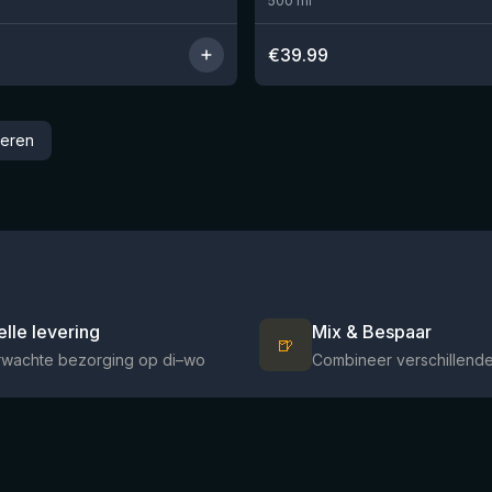
500
ml
€
39.99
ieren
elle levering
Mix & Bespaar
🍺
rwachte bezorging op di–wo
Combineer verschillende