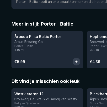
Porter - Baltic heeft unieke smaakkenmerken die het onde
Meer in stijl: Porter - Baltic
★
★
3.87
3.72
Ārpus x Pinta Baltic Porter
Hophemel
Nog 11
Ārpus Brewing Co.
Brouwerij
Porter - Baltic
Porter - Balt
440
ml
330
ml
€
5.99
€
4.39
Dit vind je misschien ook leuk
★
★
4.46
4.3
Westvleteren 12
Brouwerij De Sint-Sixtusabdij van Westvleteren
Ārpus Brew
Belgian Quadrupel
Sour - Smoot