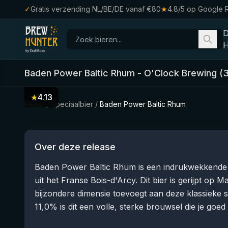
✓
Gratis verzending NL/BE/DE vanaf €80
★
4.8/5 op Google 
H
Baden Power Baltic Rhum
-
O'Clock Brewing
(
★
4.13
Home
/
Speciaalbier
/
Baden Power Baltic Rhum
Over deze release
Baden Power Baltic Rhum is een indrukwekkende 
uit het Franse Bois-d'Arcy. Dit bier is gerijpt op
bijzondere dimensie toevoegt aan deze klassieke s
11,0% is dit een volle, sterke brouwsel die je goe