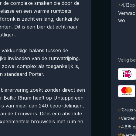
or de complexe smaken die door de
⭐
4.13
op
 melasse en een warme rumtoets
Verwach
ronk is zacht en lang, dankzij de
wo
ten. Dit is een bier dat echt naar
uttigen.
e vakkundige balans tussen de
ijke invloeden van de rumvatrijping.
Veilig be
 zowel complex als toegankelijk is,
n standaard Porter.
e bierervaring zoekt zonder direct een
er Baltic Rhum heeft op Untappd een
asis van meer dan 240 beoordelingen,
✅
Gratis
an de brouwers. Dit is een absolute
⚡
Verzen
 experimentele brouwsels met rum en
⭐
4.8/5 
📦
Verze