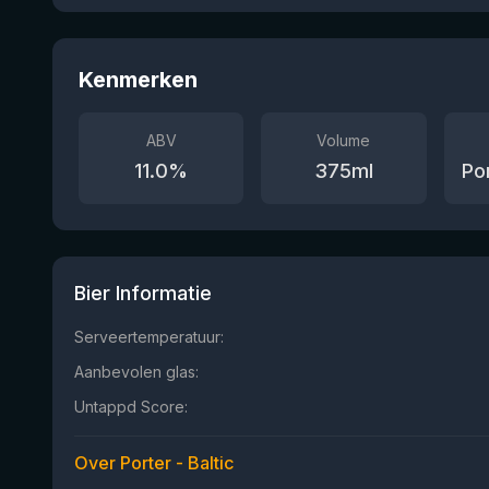
Kenmerken
ABV
Volume
11.0
%
375
ml
Por
Bier Informatie
Serveertemperatuur:
Aanbevolen glas:
Untappd Score:
Over Porter - Baltic