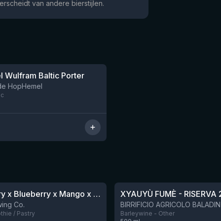
rscheidt van andere bierstijlen.
 Wulfram Baltic Porter
Nog 12
 de HopHemel
ic
★
4.48
Blackberry x Blueberry x Mango x Pineapple x Peanut Butter Smoothie Sour Ale
XYAUYÙ FUMÈ - RISERVA 
Nog 9
ing Co.
hie / Pastry
Barleywine - Other