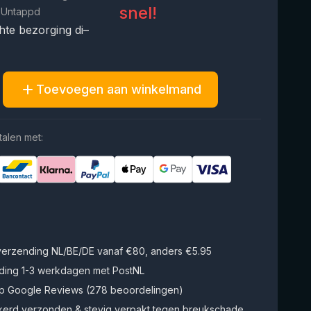
snel!
 Untappd
te bezorging di–
Toevoegen aan winkelmand
talen met:
 verzending NL/BE/DE vanaf €80, anders €5.95
ding 1-3 werkdagen met PostNL
op Google Reviews (278 beoordelingen)
kerd verzonden & stevig verpakt tegen breukschade