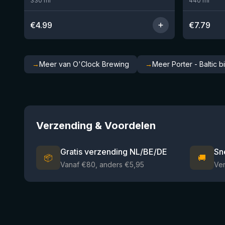
330
ml
440
ml
€
4.99
€
7.79
→
Meer van O'Clock Brewing
→
Meer Porter - Baltic b
Verzending & Voordelen
Gratis verzending NL/BE/DE
Sn
📦
🚚
Vanaf €80, anders €5,95
Ve