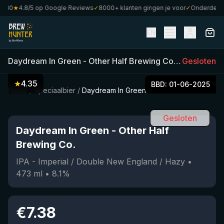
80
★
4.8/5 op Google Reviews
✓
8000+ klanten gingen je voor
✓
Onderdeel va
EN
Daydream In Green
-
Other Half Brewing Co.
(
473
Gesloten
ml)
•
8
★
4.35
BBD:
01-06-2025
Home
/
Speciaalbier
/
Daydream In Green
Gesloten
Daydream In Green
-
Other Half
Brewing Co.
IPA - Imperial / Double New England / Hazy
•
473
ml
•
8.1
%
€
7.38