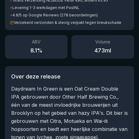
✅
Gratis verzending NL/BE/DE vanaf €80, anders €5.95
⚡
Levering 1-3 werkdagen met PostNL
⭐
4.8/5 op Google Reviews (278 beoordelingen)
📦
Verzekerd verzonden & stevig verpakt tegen breukschade
ABV
Volume
8.1
%
473
ml
Over deze release
Daydream In Green is een Oat Cream Double
IPA gebrouwen door Other Half Brewing Co.,
één van de meest invloedrijke brouwerijen uit
Brooklyn op het gebied van hazy IPA's. Dit bier is
gebrouwen met Citra, Motueka en Wai-iti
hopsoorten en biedt een heerlijke combinatie van
tonen van lychee, zoete sinaasappel,