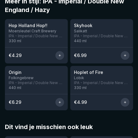
Meer in stijl: IPA - Imperial / Double New
England / Hazy
★
4.05
Hop Holland Hop!!
Skyhook
Nog 1
Nog 5
Moersleutel Craft Brewery
Salikatt
IPA - Imperial / Double New England / Hazy
IPA - Imperial / Double New England / Hazy
330
ml
440
ml
€
4.29
€
6.99
★
★
3.94
3.69
Origin
Hoplet of Fire
Nog 5
Folkingebrew
Lobik
IPA - Imperial / Double New England / Hazy
IPA - Imperial / Double New England / Hazy
440
ml
330
ml
€
6.29
€
4.99
Dit vind je misschien ook leuk
★
★
4.46
4.3