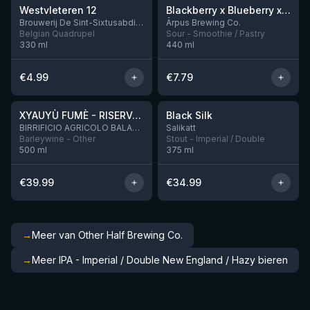
Westvleteren 12
Blackberry x Blueberry x Mango x Pineapple x Peanut Butter Smoothie Sour Ale
Nog 9
Brouwerij De Sint-Sixtusabdij van Westvleteren
Ārpus Brewing Co.
Belgian Quadrupel
Sour - Smoothie / Pastry
330
ml
440
ml
€
4.99
€
7.79
★
★
4.48
4.53
XYAUYÙ FUMÈ - RISERVA 2019
Black Silk
Nog 2
BIRRIFICIO AGRICOLO BALADIN - Baladin Indipendente Italian Farm Brewery
Salikatt
Barleywine - Other
Stout - Imperial / Double
500
ml
375
ml
€
39.99
€
34.99
→
Meer van Other Half Brewing Co.
→
Meer IPA - Imperial / Double New England / Hazy bieren