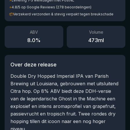
⚡
Levering 1-3 werkdagen met PostNL
⭐
4.8/5 op Google Reviews (278 beoordelingen)
📦
Verzekerd verzonden & stevig verpakt tegen breukschade
ABV
Volume
8.0
%
473
ml
Over deze release
Double Dry Hopped Imperial IPA van Parish
Brewing uit Louisiana, gebrouwen met uitsluitend
Citra hop. Op 8% ABV biedt deze DDH-versie
van de legendarische Ghost in the Machine een
explosief en intens aromaprofiel van grapefruit,
passievrucht en tropisch fruit. Twee rondes dry
hopping tillen dit icoon naar een nog hoger
niveau.