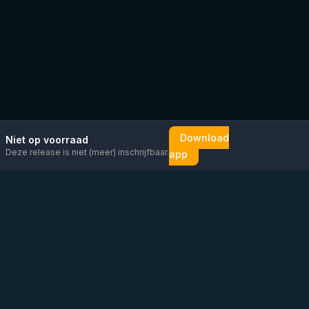
Download
Niet op voorraad
Deze release is niet (meer) inschrijfbaar.
app
Mail ons
Bericht ons op
Open
direct
WhatsApp
chat