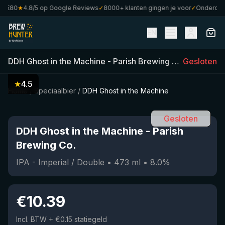
 €80
★
4.8/5 op Google Reviews
✓
8000+ klanten gingen je voor
✓
Onderdeel v
EN
DDH Ghost in the Machine
-
Parish Brewing Co.
Gesloten
(
473
ml)
★
4.5
Home
/
Speciaalbier
/
DDH Ghost in the Machine
Gesloten
DDH Ghost in the Machine
-
Parish
Brewing Co.
IPA - Imperial / Double
•
473
ml
•
8.0
%
€
10.39
Incl. BTW
+ €0.15 statiegeld