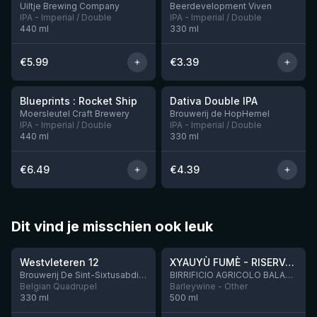
Uiltje Brewing Company
Beerdevelopment Viven
IPA - Imperial / Double
IPA - Imperial / Double
440
ml
330
ml
€
5.99
€
3.39
★
3.74
Blueprints : Rocket Ship
Dativa Double IPA
Nog 10
Moersleutel Craft Brewery
Brouwerij de HopHemel
IPA - Imperial / Double
IPA - Imperial / Double
440
ml
330
ml
€
6.49
€
4.39
Dit vind je misschien ook leuk
★
★
4.46
4.48
Westvleteren 12
XYAUYÙ FUMÈ - RISERVA 2019
Brouwerij De Sint-Sixtusabdij van Westvleteren
BIRRIFICIO AGRICOLO BALADIN - Baladin Indipendente Italian Farm Brewery
Belgian Quadrupel
Barleywine - Other
330
ml
500
ml