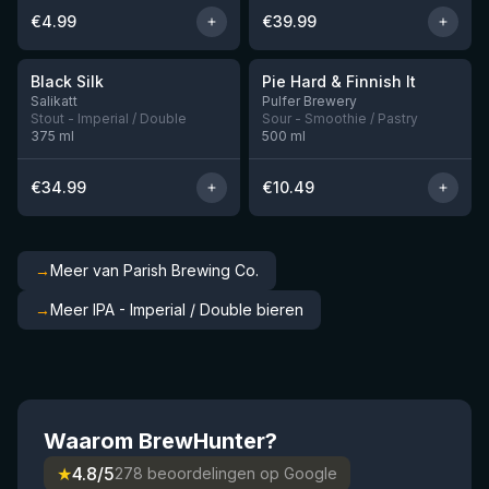
€
4.99
€
39.99
★
★
4.53
4.33
Black Silk
Pie Hard & Finnish It
Nog 3
Nog 1
Salikatt
Pulfer Brewery
Stout - Imperial / Double
Sour - Smoothie / Pastry
375
ml
500
ml
€
34.99
€
10.49
→
Meer van Parish Brewing Co.
→
Meer IPA - Imperial / Double bieren
Waarom BrewHunter?
★
4.8/5
278 beoordelingen op Google