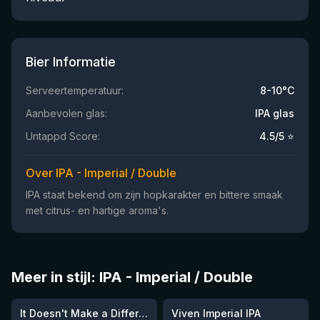
Bier Informatie
Serveertemperatuur:
8-10°C
Aanbevolen glas:
IPA glas
Untappd Score:
4.5
/5 ⭐
Over IPA - Imperial / Double
IPA staat bekend om zijn hopkarakter en bittere smaak
met citrus- en hartige aroma's.
Meer in stijl: IPA - Imperial / Double
★
3.62
It Doesn't Make a Difference if We're Naked or Not
Viven Imperial IPA
Nog 1
Nog 11