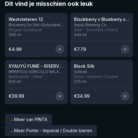
Dit vind je misschien ook leuk
★
★
4.46
4.3
Westvleteren 12
Blackberry x Blueberry x Mango x Pineapple x Peanut Butter Smoothie Sour Ale
Nog 9
Brouwerij De Sint-Sixtusabdij van Westvleteren
Ārpus Brewing Co.
Belgian Quadrupel
Sour - Smoothie / Pastry
330
ml
440
ml
€
4.99
€
7.79
★
★
4.48
4.53
XYAUYÙ FUMÈ - RISERVA 2019
Black Silk
Nog 2
BIRRIFICIO AGRICOLO BALADIN - Baladin Indipendente Italian Farm Brewery
Salikatt
Barleywine - Other
Stout - Imperial / Double
500
ml
375
ml
€
39.99
€
34.99
→
Meer van PINTA
→
Meer Porter - Imperial / Double bieren