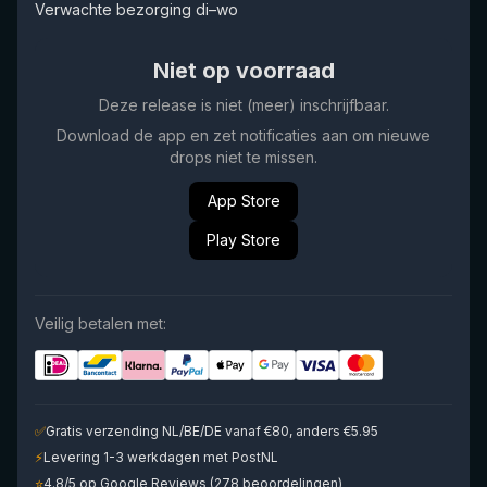
Verwachte bezorging di–wo
Niet op voorraad
Deze release is niet (meer) inschrijfbaar.
Download de app en zet notificaties aan om nieuwe
drops niet te missen.
App Store
Play Store
Veilig betalen met:
✅
Gratis verzending NL/BE/DE vanaf €80, anders €5.95
⚡
Levering 1-3 werkdagen met PostNL
⭐
4.8/5 op Google Reviews (278 beoordelingen)