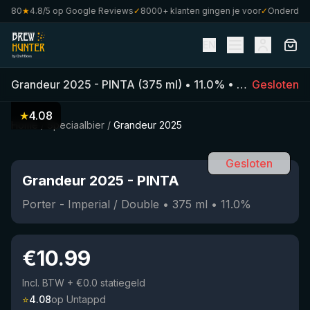
€80
★
4.8/5 op Google Reviews
✓
8000+ klanten gingen je voor
✓
Onderdeel v
EN
Grandeur 2025
-
PINTA
(
375
ml)
•
11.0
%
•
Porter - Imper
Gesloten
★
4.08
Home
/
Speciaalbier
/
Grandeur 2025
Gesloten
Grandeur 2025
-
PINTA
Porter - Imperial / Double
•
375
ml
•
11.0
%
€
10.99
Incl. BTW
+ €0.0 statiegeld
⭐
4.08
op Untappd