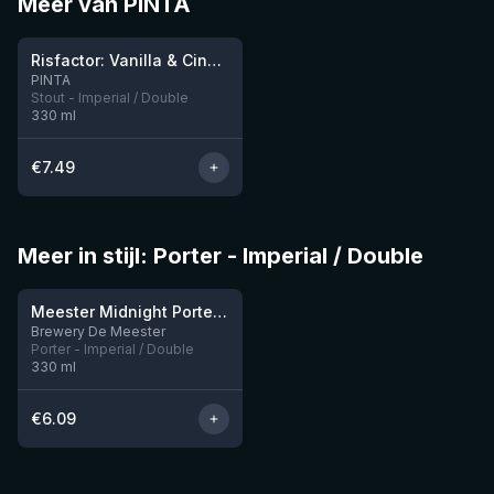
Meer van PINTA
★
4.03
Risfactor: Vanilla & Cinnamon
Nog 2
PINTA
Stout - Imperial / Double
330
ml
€
7.49
Meer in stijl: Porter - Imperial / Double
Meester Midnight Porter Double BA
Brewery De Meester
Porter - Imperial / Double
330
ml
€
6.09