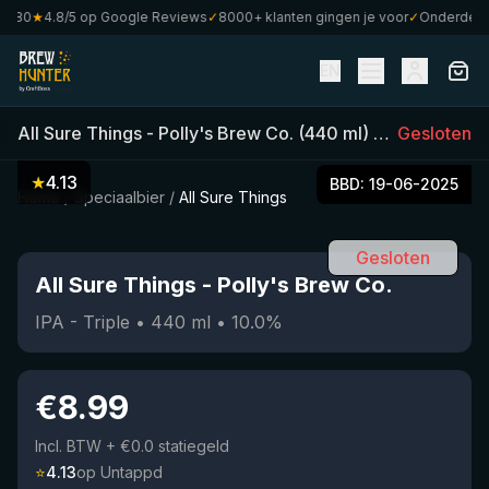
€80
★
4.8/5 op Google Reviews
✓
8000+ klanten gingen je voor
✓
Onderdeel va
EN
All Sure Things
-
Polly's Brew Co.
(
440
ml)
•
10.0
Gesloten
%
•
IPA
★
4.13
BBD:
19-06-2025
Home
/
Speciaalbier
/
All Sure Things
Gesloten
All Sure Things
-
Polly's Brew Co.
IPA - Triple
•
440
ml
•
10.0
%
€
8.99
Incl. BTW
+ €0.0 statiegeld
⭐
4.13
op Untappd