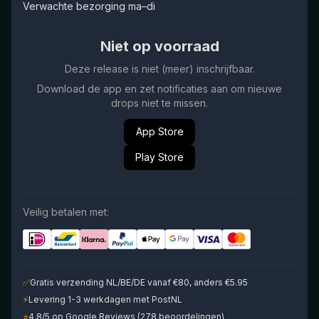
Verwachte bezorging ma–di
Niet op voorraad
Deze release is niet (meer) inschrijfbaar.
Download de app en zet notificaties aan om nieuwe
drops niet te missen.
App Store
Play Store
Veilig betalen met:
✅
Gratis verzending NL/BE/DE vanaf €80, anders €5.95
⚡
Levering 1-3 werkdagen met PostNL
⭐
4.8/5 op Google Reviews (278 beoordelingen)