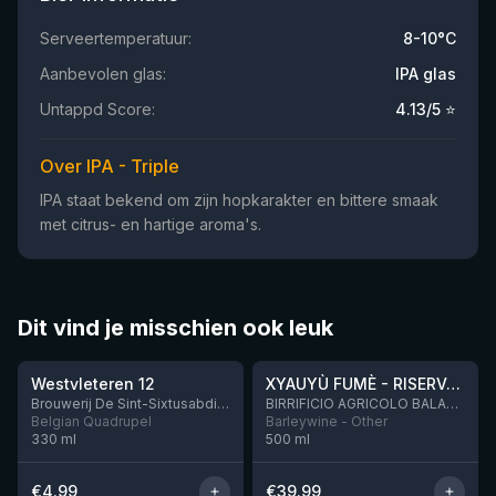
Serveertemperatuur:
8-10°C
Aanbevolen glas:
IPA glas
Untappd Score:
4.13
/5 ⭐
Over IPA - Triple
IPA staat bekend om zijn hopkarakter en bittere smaak
met citrus- en hartige aroma's.
Dit vind je misschien ook leuk
★
★
4.46
4.48
Westvleteren 12
XYAUYÙ FUMÈ - RISERVA 2019
Brouwerij De Sint-Sixtusabdij van Westvleteren
BIRRIFICIO AGRICOLO BALADIN - Baladin Indipendente Italian Farm Brewery
Belgian Quadrupel
Barleywine - Other
330
ml
500
ml
€
4.99
€
39.99