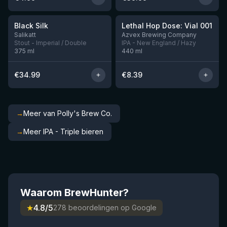
★
★
4.53
4.29
Black Silk
Lethal Hop Dose: Vial 001
Nog 2
Nog 11
Salikatt
Azvex Brewing Company
Stout - Imperial / Double
IPA - New England / Hazy
375
ml
440
ml
€
34.99
€
8.39
→
Meer van Polly's Brew Co.
→
Meer IPA - Triple bieren
Waarom BrewHunter?
★
4.8/5
278 beoordelingen op Google