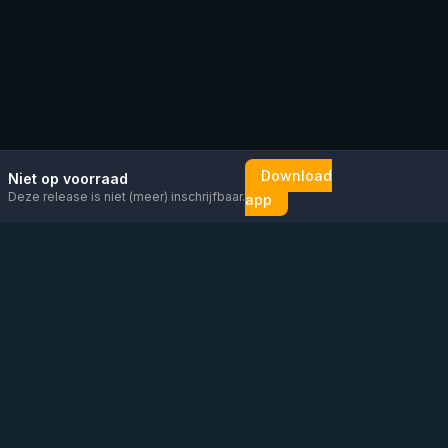
Download
Niet op voorraad
Deze release is niet (meer) inschrijfbaar.
app
Mail ons
Bericht ons op
Open
direct
WhatsApp
chat