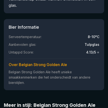
glas.
Bier Informatie
Serveertemperatuur:
8-10°C
Aanbevolen glas:
Tulpglas
Untappd Score:
4.13
/5 ⭐
Over Belgian Strong Golden Ale
Belgian Strong Golden Ale heeft unieke
smaakkenmerken die het onderscheidt van andere
bierstijlen.
Meer in stijl: Belgian Strong Golden Ale
★
★
3.92
3.5