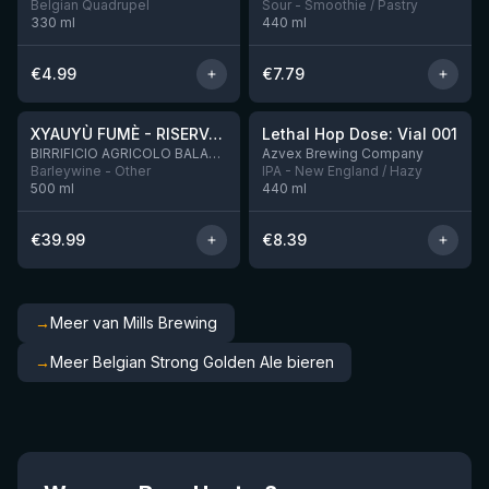
Belgian Quadrupel
Sour - Smoothie / Pastry
330
ml
440
ml
€
4.99
€
7.79
★
★
4.48
4.29
XYAUYÙ FUMÈ - RISERVA 2019
Lethal Hop Dose: Vial 001
Nog 4
BIRRIFICIO AGRICOLO BALADIN - Baladin Indipendente Italian Farm Brewery
Azvex Brewing Company
Barleywine - Other
IPA - New England / Hazy
500
ml
440
ml
€
39.99
€
8.39
→
Meer van Mills Brewing
→
Meer Belgian Strong Golden Ale bieren