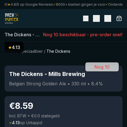
80
★
4.8/5 op Google Reviews
✓
8000+ klanten gingen je voor
✓
Onderdeel va
EN
The Dickens
-
Mills Brewing
Nog 10 beschikbaar - pre-order snel!
(
330
ml)
•
8.4
%
•
Belgian S
★
4.13
Home
/
Speciaalbier
/
The Dickens
Nog 10
The Dickens
-
Mills Brewing
Belgian Strong Golden Ale
•
330
ml
•
8.4
%
€
8.59
Incl. BTW
+ €0.0 statiegeld
⭐
4.13
op Untappd