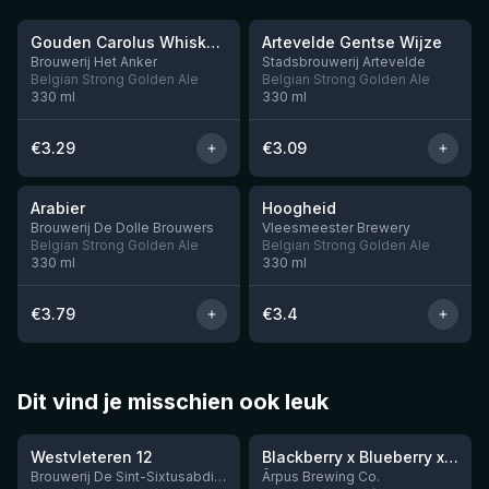
Gouden Carolus Whisky Infused Blond
Artevelde Gentse Wijze
Brouwerij Het Anker
Stadsbrouwerij Artevelde
Belgian Strong Golden Ale
Belgian Strong Golden Ale
330
ml
330
ml
€
3.29
€
3.09
★
★
3.46
3.53
Arabier
Hoogheid
Brouwerij De Dolle Brouwers
Vleesmeester Brewery
Belgian Strong Golden Ale
Belgian Strong Golden Ale
330
ml
330
ml
€
3.79
€
3.4
Dit vind je misschien ook leuk
★
★
4.46
4.3
Westvleteren 12
Blackberry x Blueberry x Mango x Pineapple x Peanut Butter Smoothie Sour Ale
Nog 9
Brouwerij De Sint-Sixtusabdij van Westvleteren
Ārpus Brewing Co.