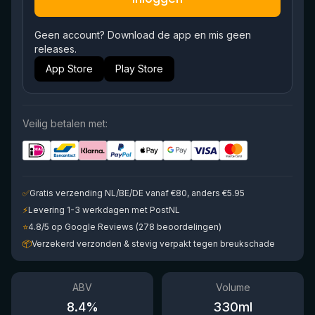
Geen account? Download de app en mis geen
releases.
App Store
Play Store
Veilig betalen met:
✅
Gratis verzending NL/BE/DE vanaf €80, anders €5.95
⚡
Levering 1-3 werkdagen met PostNL
⭐
4.8/5 op Google Reviews (278 beoordelingen)
📦
Verzekerd verzonden & stevig verpakt tegen breukschade
ABV
Volume
8.4
%
330
ml