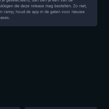
 je geselecteerd, dan ben je één van de
ukkigen die deze release mag bestellen. Zo niet,
n ramp; houd de app in de gaten voor nieuwe
eases.
★
4.29