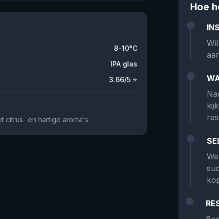
Hoe h
IN
Wil
8-10°C
aan
IPA glas
WA
3.66
/5 ⭐
Nad
kij
res
 citrus- en hartige aroma's.
SE
We 
suc
kop
RE