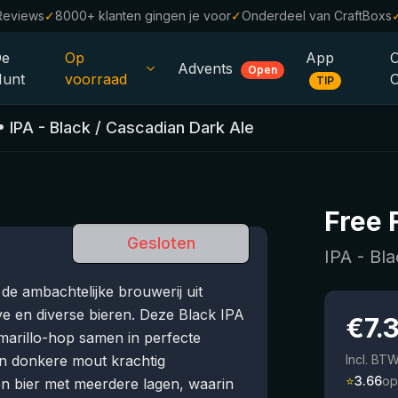
Reviews
✓
8000+ klanten gingen je voor
✓
Onderdeel van CraftBoxs
De
Op
App
Advents
Open
unt
voorraad
TIP
Alle Bieren
•
IPA - Black / Cascadian Dark Ale
Alcoholvrij
0.0
%
Sale %
Free 
Cadeaubonnen
Gesloten
IPA - Bl
Bierpakketten
de ambachtelijke brouwerij uit
Brouwerijen
eve en diverse bieren. Deze Black IPA
€
7.
marillo-hop samen in perfecte
Bierstijlen
an donkere mout krachtig
Incl. BT
⭐
3.66
op
en bier met meerdere lagen, waarin