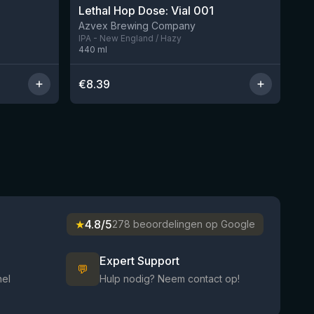
Lethal Hop Dose: Vial 001
Nog 2
Nog 11
Azvex Brewing Company
IPA - New England / Hazy
440
ml
€
8.39
★
4.8/5
278 beoordelingen op Google
Expert Support
💬
nel
Hulp nodig? Neem contact op!