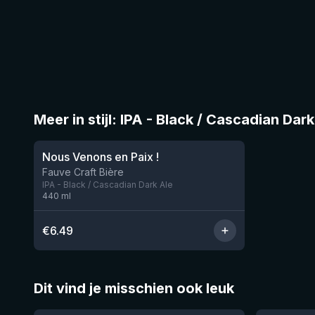
Meer in stijl: IPA - Black / Cascadian Dark
Nous Venons en Paix !
Nog 11
Fauve Craft Bière
IPA - Black / Cascadian Dark Ale
440
ml
€
6.49
Dit vind je misschien ook leuk
★
★
4.46
4.48