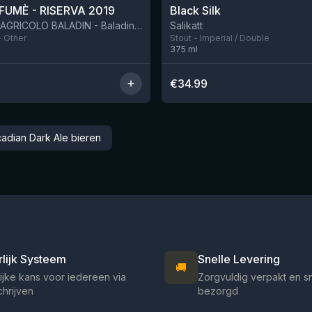
FUMÈ - RISERVA 2019
Black Silk
BIRRIFICIO AGRICOLO BALADIN - Baladin Indipendente Italian Farm Brewery
Salikatt
- Other
Stout - Imperial / Double
375
ml
€
34.99
cadian Dark Ale bieren
rlijk Systeem
Snelle Levering
🚚
ijke kans voor iedereen via
Zorgvuldig verpakt en s
chrijven
bezorgd