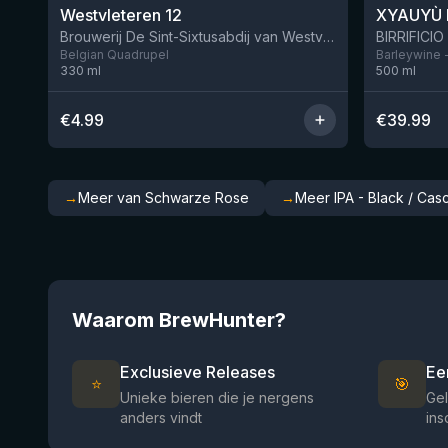
Westvleteren 12
XYAUYÙ 
Brouwerij De Sint-Sixtusabdij van Westvleteren
Belgian Quadrupel
Barleywine 
330
ml
500
ml
€
4.99
€
39.99
→
Meer van Schwarze Rose
→
Meer IPA - Black / Cas
Waarom BrewHunter?
Exclusieve Releases
Ee
⭐
🎯
Unieke bieren die je nergens
Gel
anders vindt
ins