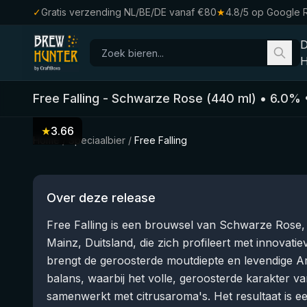
✓
Gratis verzending NL/BE/DE vanaf €80
★
4.8/5 op Google 
H
Free Falling
-
Schwarze Rose
(
440
ml)
•
6.0
%
★
3.66
Home
/
Speciaalbier
/
Free Falling
Over deze release
Free Falling is een brouwsel van Schwarze Rose, 
Mainz, Duitsland, die zich profileert met innovati
brengt de geroosterde moutdiepte en levendige A
balans, waarbij het volle, geroosterde karakter v
samenwerkt met citrusaroma's. Het resultaat is e