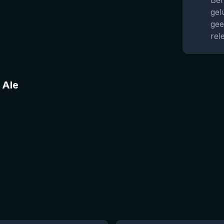
Ben
gel
gee
rel
 Ale
★
4.53