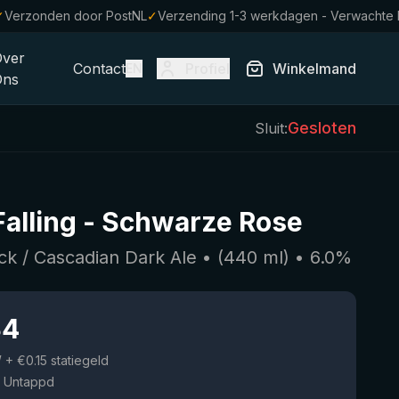
✓
Verzonden door PostNL
✓
Verzending 1-3 werkdagen - Verwachte 
Over
Contact
Profiel
Winkelmand
EN
Ons
Gesloten
Sluit:
Falling
-
Schwarze Rose
ack / Cascadian Dark Ale
• (
440
ml)
•
6.0
%
34
W
+ €0.15 statiegeld
 Untappd