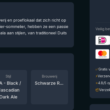
rij en proeflokaal dat zich richt op
bier-sommelier, hebben ze een passie
Veilig be
la aan stijlen, van traditioneel Duits
✅
Gratis
⚡
Verzen
Stijl
Brouwerij
A - Black /
Schwarze Rose
⭐
4.8/5 
ascadian
📦
Verze
Dark Ale