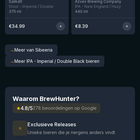
Salikatt
Azvex Brewing Company
Stout - Imperial / Double
IPA - New England / Hazy
375
ml
440
ml
€
34.99
€
8.39
→
Meer van Sibeeria
→
Meer IPA - Imperial / Double Black bieren
Waarom BrewHunter?
★
4.8/5
278 beoordelingen op Google
Exclusieve Releases
⭐
Unieke bieren die je nergens anders vindt