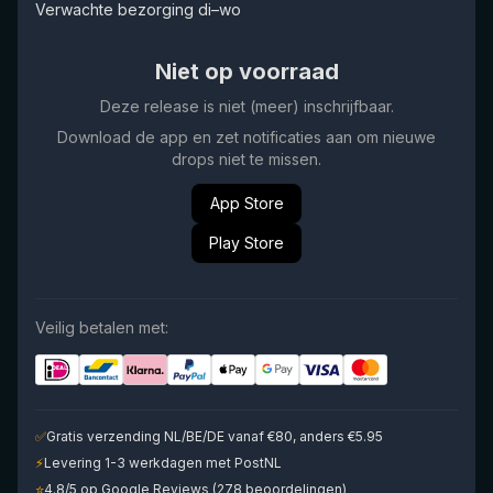
Verwachte bezorging di–wo
Niet op voorraad
Deze release is niet (meer) inschrijfbaar.
Download de app en zet notificaties aan om nieuwe
drops niet te missen.
App Store
Play Store
Veilig betalen met:
✅
Gratis verzending NL/BE/DE vanaf €80, anders €5.95
⚡
Levering 1-3 werkdagen met PostNL
⭐
4.8/5 op Google Reviews (278 beoordelingen)