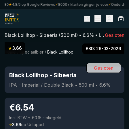
€80
★
4.8/5 op Google Reviews
✓
8000+ klanten gingen je voor
✓
Onderdeel va
EN
Black Lollihop
-
Sibeeria
(
500
ml)
•
6.6
%
•
IPA - Imperial / Double Black
Gesloten
★
3.66
BBD:
26-03-2026
Home
/
Speciaalbier
/
Black Lollihop
Gesloten
Black Lollihop
-
Sibeeria
IPA - Imperial / Double Black
•
500
ml
•
6.6
%
€
6.54
Incl. BTW
+ €0.15 statiegeld
⭐
3.66
op Untappd