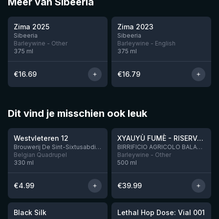
Meer van Sibeeria
★
★
4.31
4.24
Zima 2025
Zima 2023
Nog 4
Sibeeria
Sibeeria
Barleywine - Other
Barleywine - English
375
ml
375
ml
€
16.69
€
16.79
Dit vind je misschien ook leuk
★
★
4.46
4.48
Westvleteren 12
XYAUYÙ FUMÈ - RISERVA 2019
Brouwerij De Sint-Sixtusabdij van Westvleteren
BIRRIFICIO AGRICOLO BALADIN - Baladin Indipendente Italian Farm Brewery
Belgian Quadrupel
Barleywine - Other
330
ml
500
ml
€
4.99
€
39.99
★
★
4.53
4.29
Black Silk
Lethal Hop Dose: Vial 001
Nog 3
Nog 1