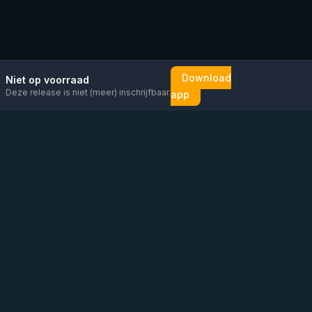
Download
Niet op voorraad
Deze release is niet (meer) inschrijfbaar.
app
Mail ons
Bericht ons op
Open
direct
WhatsApp
chat
Be the first to know!