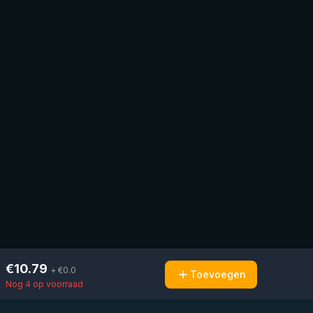
€
10.79
+ €
0.0
Toevoegen
Nog 4 op voorraad