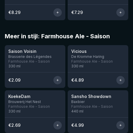
€
8.29
€
7.29
Meer in stijl: Farmhouse Ale - Saison
★
★
3.29
3.42
Saison Voisin
Vicious
Nog 3
Nog 1
Brasserie des Légendes
De Kromme Haring
Farmhouse Ale - Saison
Farmhouse Ale - Saison
330
ml
330
ml
€
2.09
€
4.89
★
★
3.3
3.53
KoekeDam
Sansho Showdown
Nog 2
Nog 5
Brouwerij Het Nest
Baxbier
Farmhouse Ale - Saison
Farmhouse Ale - Saison
330
ml
440
ml
€
2.69
€
4.99