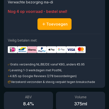
Verwachte bezorging ma–di
Nog 4 op voorraad - bestel snel!
Toevoegen
Veilig betalen met:
✅
Gratis verzending NL/BE/DE vanaf €80, anders €5.95
⚡
Levering 1-3 werkdagen met PostNL
⭐
4.8/5 op Google Reviews (278 beoordelingen)
📦
Verzekerd verzonden & stevig verpakt tegen breukschade
ABV
Volume
8.4
%
375
ml