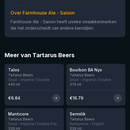
Over Farmhouse Ale - Saison
Farmhouse Ale - Saison heeft unieke smaakkenmerken
die het onderscheidt van andere bierstijlen.
Meer van Tartarus Beers
★
3.93
Talos
Bourbon BA Nyx
Nog 5
Nog 5
Tartarus Beers
Tartarus Beers
Stout - Imperial / Double
Stout - Imperial / Double
440
ml
375
ml
€
6.84
€
16.79
★
★
4.07
3.99
Manticore
Sermilik
Nog 3
Tartarus Beers
Tartarus Beers
Stout - Imperial / Double Pastry
Barleywine - English
330
ml
330
ml