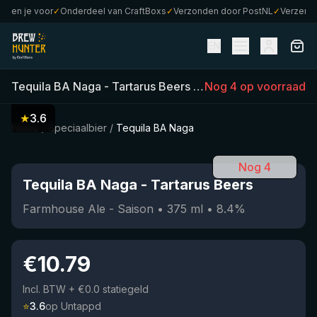
en je voor
✓
Onderdeel van CraftBoxs
✓
Verzonden door PostNL
✓
Verzending
EN
Tequila BA Naga
-
Tartarus Beers
(
375
Nog 4 op voorraad
ml)
•
8.4
%
•
Farm
★
3.6
Home
/
Speciaalbier
/
Tequila BA Naga
Nog 4
Tequila BA Naga
-
Tartarus Beers
Farmhouse Ale - Saison
•
375
ml
•
8.4
%
€
10.79
Incl. BTW
+ €0.0 statiegeld
⭐
3.6
op Untappd