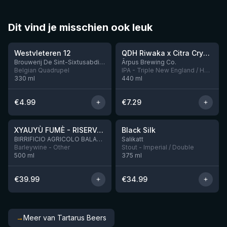
Dit vind je misschien ook leuk
★
★
4.46
4.26
Westvleteren 12
QDH Riwaka x Citra Cryo x Mosaic Cryo x Nectaron TIPA
Nog 9
Brouwerij De Sint-Sixtusabdij van Westvleteren
Ārpus Brewing Co.
Belgian Quadrupel
IPA - Triple New England / Hazy
330
ml
440
ml
€
4.99
€
7.29
★
★
4.48
4.53
XYAUYÙ FUMÈ - RISERVA 2019
Black Silk
Nog 3
BIRRIFICIO AGRICOLO BALADIN - Baladin Indipendente Italian Farm Brewery
Salikatt
Barleywine - Other
Stout - Imperial / Double
500
ml
375
ml
€
39.99
€
34.99
→
Meer van Tartarus Beers