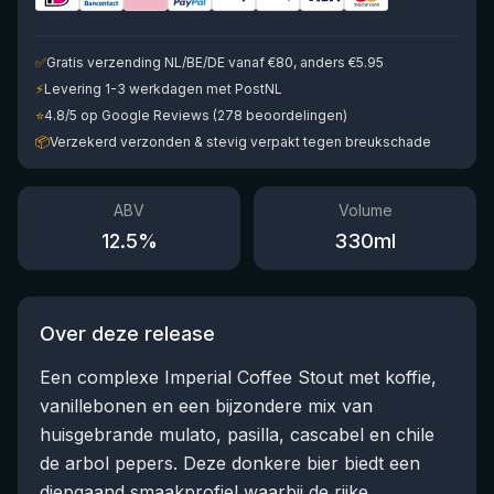
✅
Gratis verzending NL/BE/DE vanaf €80, anders €5.95
⚡
Levering 1-3 werkdagen met PostNL
⭐
4.8/5 op Google Reviews (278 beoordelingen)
📦
Verzekerd verzonden & stevig verpakt tegen breukschade
ABV
Volume
12.5
%
330
ml
Over deze release
Een complexe Imperial Coffee Stout met koffie,
vanillebonen en een bijzondere mix van
huisgebrande mulato, pasilla, cascabel en chile
de arbol pepers. Deze donkere bier biedt een
diepgaand smaakprofiel waarbij de rijke