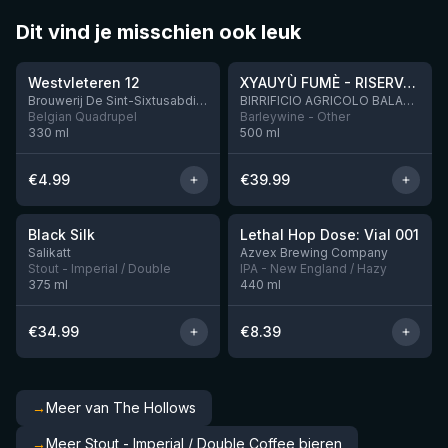
Dit vind je misschien ook leuk
★
★
4.46
4.48
Westvleteren 12
XYAUYÙ FUMÈ - RISERVA 2019
Brouwerij De Sint-Sixtusabdij van Westvleteren
BIRRIFICIO AGRICOLO BALADIN - Baladin Indipendente Italian Farm Brewery
Belgian Quadrupel
Barleywine - Other
330
ml
500
ml
€
4.99
€
39.99
★
★
4.53
4.29
Black Silk
Lethal Hop Dose: Vial 001
Nog 2
Nog 11
Salikatt
Azvex Brewing Company
Stout - Imperial / Double
IPA - New England / Hazy
375
ml
440
ml
€
34.99
€
8.39
→
Meer van The Hollows
→
Meer Stout - Imperial / Double Coffee bieren