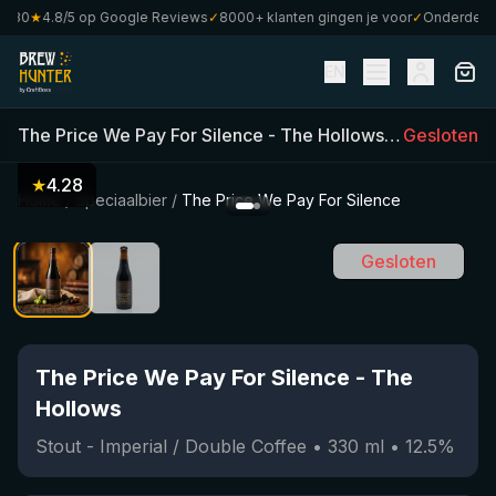
80
★
4.8/5 op Google Reviews
✓
8000+ klanten gingen je voor
✓
Onderdeel va
EN
The Price We Pay For Silence
-
The Hollows
(
330
Gesloten
ml)
•
1
★
4.28
Home
/
Speciaalbier
/
The Price We Pay For Silence
Gesloten
The Price We Pay For Silence
-
The
Hollows
Stout - Imperial / Double Coffee
•
330
ml
•
12.5
%