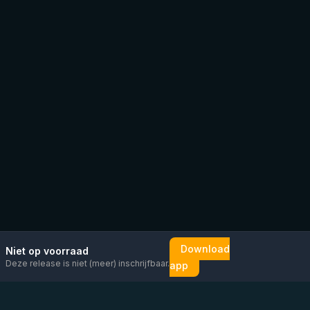
Download
Niet op voorraad
Deze release is niet (meer) inschrijfbaar.
app