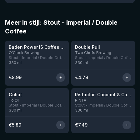
Meer in stijl: Stout - Imperial / Double
Coffee
★
★
3.98
3.91
Baden Power IS Coffee Bourbon
Double Pull
Nog 1
Nog 6
O'Clock Brewing
Two Chefs Brewing
Stout - Imperial / Double Coffee
Stout - Imperial / Double Coffee
330
ml
330
ml
€
8.99
€
4.79
★
★
4.03
4.15
Goliat
Risfactor: Coconut & Coffee
Nog 2
Nog 1
To Øl
PINTA
Stout - Imperial / Double Coffee
Stout - Imperial / Double Coffee
330
ml
330
ml
€
5.89
€
7.49