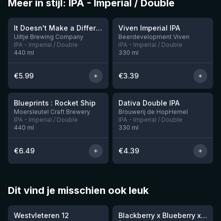
Meer in stijl: IPA - Imperial / Double
★
3.63
It Doesn't Make a Difference if We're Naked or Not
Viven Imperial IPA
Nog 1
Nog 11
Uiltje Brewing Company
Beerdevelopment Viven
IPA - Imperial / Double
IPA - Imperial / Double
440
ml
330
ml
€
5.99
€
3.39
★
3.74
Blueprints : Rocket Ship
Dativa Double IPA
Nog 10
Moersleutel Craft Brewery
Brouwerij de HopHemel
IPA - Imperial / Double
IPA - Imperial / Double
440
ml
330
ml
€
6.49
€
4.39
Dit vind je misschien ook leuk
★
★
4.46
4.3
Westvleteren 12
Blackberry x Blueberry x Mango x Pineapple x Peanut Butter Smoothie Sour Ale
Nog 9