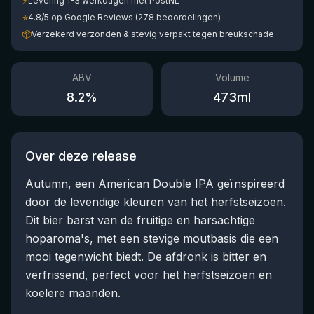
⚡
Levering 1-3 werkdagen met PostNL
⭐
4.8/5 op Google Reviews (278 beoordelingen)
📦
Verzekerd verzonden & stevig verpakt tegen breukschade
ABV
Volume
8.2
%
473
ml
Over deze release
Autumn, een American Double IPA geïnspireerd
door de levendige kleuren van het herfstseizoen.
Dit bier barst van de fruitige en harsachtige
hoparoma's, met een stevige moutbasis die een
mooi tegenwicht biedt. De afdronk is bitter en
verfrissend, perfect voor het herfstseizoen en
koelere maanden.