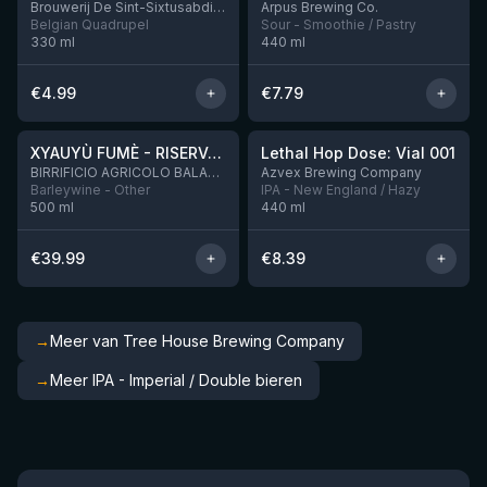
Brouwerij De Sint-Sixtusabdij van Westvleteren
Ārpus Brewing Co.
Belgian Quadrupel
Sour - Smoothie / Pastry
330
ml
440
ml
€
4.99
€
7.79
★
★
4.48
4.29
XYAUYÙ FUMÈ - RISERVA 2019
Lethal Hop Dose: Vial 001
Nog 8
BIRRIFICIO AGRICOLO BALADIN - Baladin Indipendente Italian Farm Brewery
Azvex Brewing Company
Barleywine - Other
IPA - New England / Hazy
500
ml
440
ml
€
39.99
€
8.39
→
Meer van Tree House Brewing Company
→
Meer IPA - Imperial / Double bieren