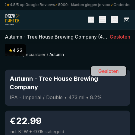
0
★
4.8/5 op Google Reviews
✓
8000+ klanten gingen je voor
✓
Onderdeel van
EN
Autumn
-
Tree House Brewing Company
(
473
ml)
Gesloten
•
8.2
%
★
4.23
Home
/
Speciaalbier
/
Autumn
Gesloten
Autumn
-
Tree House Brewing
Company
IPA - Imperial / Double
•
473
ml
•
8.2
%
€
22.99
Incl. BTW
+ €0.15 statiegeld