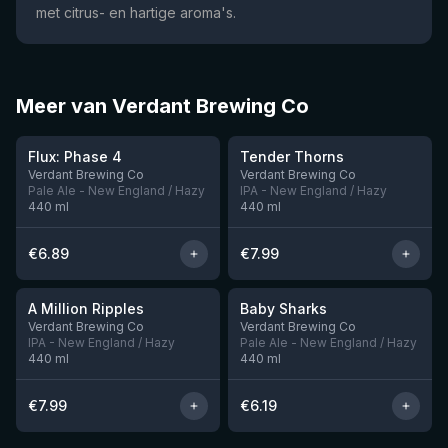
met citrus- en hartige aroma's.
Meer van Verdant Brewing Co
★
★
4.05
4.01
Flux: Phase 4
Tender Thorns
Nog 1
Nog 3
Verdant Brewing Co
Verdant Brewing Co
Pale Ale - New England / Hazy
IPA - New England / Hazy
440
ml
440
ml
€
6.89
€
7.99
★
3.95
A Million Ripples
Baby Sharks
Nog 6
Nog 5
Verdant Brewing Co
Verdant Brewing Co
IPA - New England / Hazy
Pale Ale - New England / Hazy
440
ml
440
ml
€
7.99
€
6.19