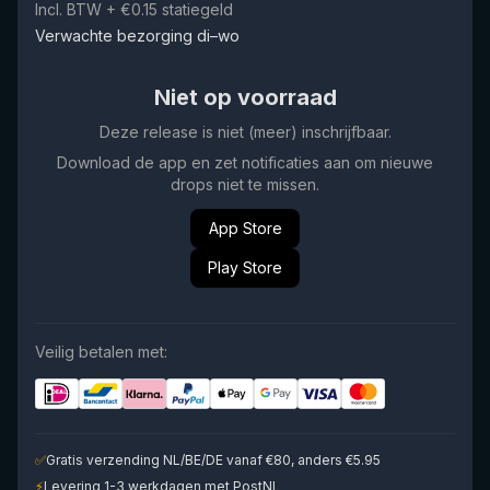
Incl. BTW
+ €0.15 statiegeld
Verwachte bezorging di–wo
Niet op voorraad
Deze release is niet (meer) inschrijfbaar.
Download de app en zet notificaties aan om nieuwe
drops niet te missen.
App Store
Play Store
Veilig betalen met:
✅
Gratis verzending NL/BE/DE vanaf €80, anders €5.95
⚡
Levering 1-3 werkdagen met PostNL