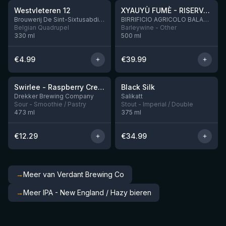
Westvleteren 12
XYAUYÙ FUMÈ - RISERVA 2019
Brouwerij De Sint-Sixtusabdij van Westvleteren
BIRRIFICIO AGRICOLO BALADIN - Baladin Indipendente Italian Farm Brewery
Belgian Quadrupel
Barleywine - Other
330
ml
500
ml
€
4.99
€
39.99
★
★
4.34
4.53
Swirlee - Raspberry Creamsicle
Black Silk
Nog 1
Nog 2
Drekker Brewing Company
Salikatt
Sour - Smoothie / Pastry
Stout - Imperial / Double
473
ml
375
ml
€
12.29
€
34.99
→
Meer van Verdant Brewing Co
→
Meer IPA - New England / Hazy bieren