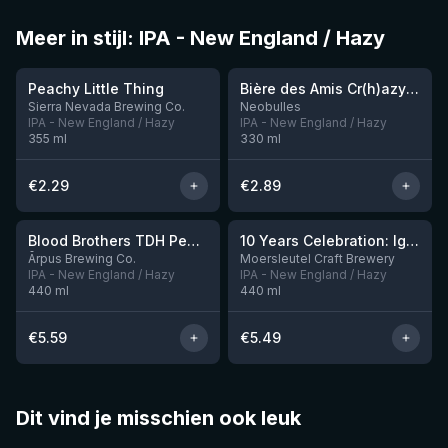
Meer in stijl: IPA - New England / Hazy
★
★
3.63
3.54
Peachy Little Thing
Bière des Amis Cr(h)azy IPA
Sierra Nevada Brewing Co.
Neobulles
IPA - New England / Hazy
IPA - New England / Hazy
355
ml
330
ml
€
2.29
€
2.89
★
3.92
Blood Brothers TDH Peacharine x Taiheke x Riwaka IPA
10 Years Celebration: Ignition
Nog 3
Ārpus Brewing Co.
Moersleutel Craft Brewery
IPA - New England / Hazy
IPA - New England / Hazy
440
ml
440
ml
€
5.59
€
5.49
Dit vind je misschien ook leuk
★
★
4.46
4.48