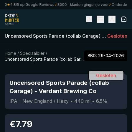
0
★
4.8/5 op Google Reviews
✓
8000+ klanten gingen je voor
✓
Onderdeel van
EN
Uncensored Sports Parade (collab Garage)
-
Verdant Br
Gesloten
Home
/
Speciaalbier
/
BBD:
29-04-2026
Uncensored Sports Parade (collab Garage)
Gesloten
Uncensored Sports Parade (collab
Garage)
-
Verdant Brewing Co
IPA - New England / Hazy
•
440
ml
•
6.5
%
€
7.79