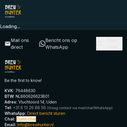
Loading...
Mail ons
Bericht ons op
Open
direct
WhatsApp
chat
Be the first to know!
KVK
:
76448630
BTW
:
NL860626623B01
Adres
:
Vluchtoord 14, Uden
Tel
:
+31 6 13 26 88 56
(
Graag contact via mail/chat/WhatsApp
)
WhatsApp
:
Direct bericht sturen
Chat
:
Open chat
Email
:
info@brewhunter.nl