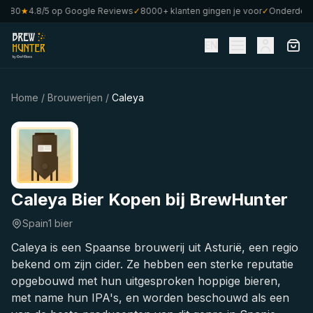
 €80
★
4.8/5 op Google Reviews
✓
8000+ klanten gingen je voor
✓
Onderdeel 
EN
Home
/
Brouwerijen
/
Caleya
Caleya Bier Kopen bij BrewHunter
Spain
1 bier
Caleya is een Spaanse brouwerij uit Asturië, een regio
bekend om zijn cider. Ze hebben een sterke reputatie
opgebouwd met hun uitgesproken hoppige bieren,
met name hun IPA's, en worden beschouwd als een