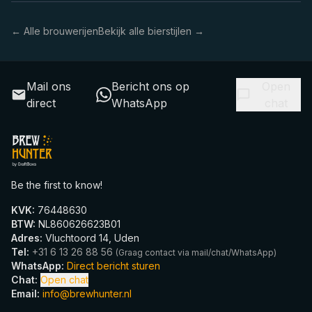
← Alle brouwerijen
Bekijk alle bierstijlen →
Mail ons
Bericht ons op
Open
direct
WhatsApp
chat
Be the first to know!
KVK
:
76448630
BTW
:
NL860626623B01
Adres
:
Vluchtoord 14, Uden
Tel
:
+31 6 13 26 88 56
(
Graag contact via mail/chat/WhatsApp
)
WhatsApp
:
Direct bericht sturen
Chat
:
Open chat
Email
:
info@brewhunter.nl