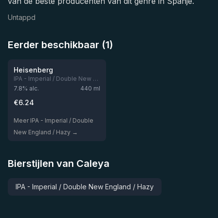
van de beste producenten van dit genre in Spanje.
Untappd
Eerder beschikbaar (1)
Niet op voorraad
Heisenberg
IPA - Imperial / Double New England / Hazy
7.8
% alc.
440
ml
€
6.24
Meer IPA - Imperial / Double
New England / Hazy →
Bierstijlen van Caleya
IPA - Imperial / Double New England / Hazy