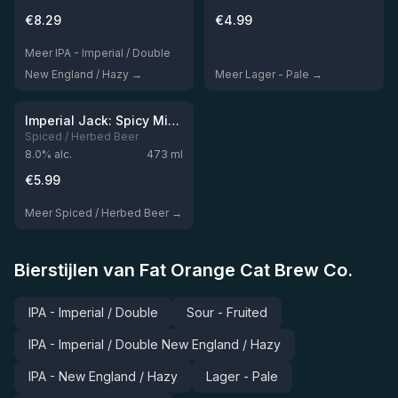
€
8.29
€
4.99
Meer IPA - Imperial / Double
New England / Hazy →
Meer Lager - Pale →
★
3.4
Niet op voorraad
Imperial Jack: Spicy Michelada
Spiced / Herbed Beer
8.0
% alc.
473
ml
€
5.99
Meer Spiced / Herbed Beer →
Bierstijlen van Fat Orange Cat Brew Co.
IPA - Imperial / Double
Sour - Fruited
IPA - Imperial / Double New England / Hazy
IPA - New England / Hazy
Lager - Pale