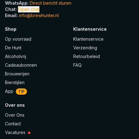
WhatsApp
:
Direct bericht sturen
Chat
:
Open chat
Email
:
info@brewhunter.nl
Shop
Klantenservice
Op voorraad
Klantenservice
De Hunt
Verzending
Alcoholvrij
Retourbeleid
Cadeaubonnen
FAQ
Brouwerijen
Bierstijlen
App
TIP
Over ons
Over Ons
Contact
Vacatures