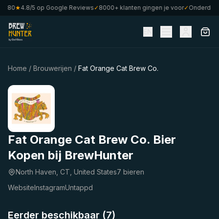
f €80
★
4.8/5 op Google Reviews
✓
8000+ klanten gingen je voor
✓
Onderdeel 
EN
Home
/
Brouwerijen
/
Fat Orange Cat Brew Co.
Fat Orange Cat Brew Co. Bier
Kopen bij BrewHunter
North Haven, CT, United States
7 bieren
Website
Instagram
Untappd
Eerder beschikbaar (7)
★
★
4.11
4.05