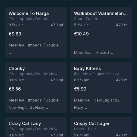
Niet op voorraad
Niet op voorraad
Welcome To Harga
Walkabout Watermelon Blueberry
IPA - Imperial / Double
Sour - Fruited
8.5
% alc.
473
ml
5.2
% alc.
473
ml
€
9.69
€
10.49
Meer IPA - Imperial / Double
→
Meer Sour - Fruited →
★
★
3.97
3.92
Niet op voorraad
Niet op voorraad
Chonky
Baby Kittens
IPA - Imperial / Double New England / Hazy
IPA - New England / Hazy
8.0
% alc.
473
ml
6.5
% alc.
473
ml
€
6.56
€
5.99
Meer IPA - Imperial / Double
Meer IPA - New England /
New England / Hazy →
Hazy →
★
★
3.9
3.66
Niet op voorraad
Niet op voorraad
Crazy Cat Lady
Crispy Cat Lager
IPA - Imperial / Double New England / Hazy
Lager - Pale
8.0
% alc.
473
ml
5.0
% alc.
473
ml