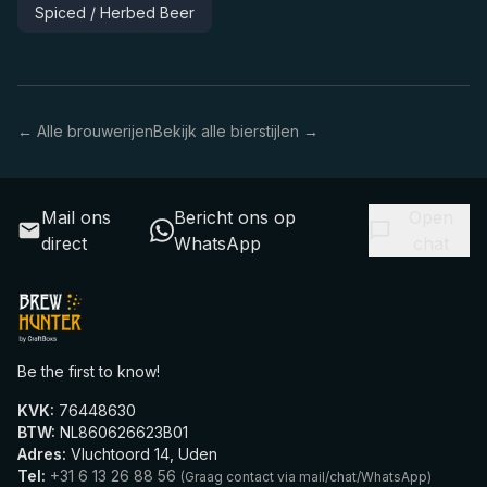
Spiced / Herbed Beer
← Alle brouwerijen
Bekijk alle bierstijlen →
Mail ons
Bericht ons op
Open
direct
WhatsApp
chat
Be the first to know!
KVK
:
76448630
BTW
:
NL860626623B01
Adres
:
Vluchtoord 14, Uden
Tel
:
+31 6 13 26 88 56
(
Graag contact via mail/chat/WhatsApp
)