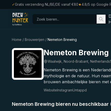
✓
Gratis verzending NL/BE/DE vanaf €80
★
4.8/5 op Google 
H
Home
/
Brouwerijen
/
Nemeton Brewing
Nemeton Brewing 
Waalwijk, Noord-Brabant, Netherlands
Nemeton Brewing is een Nederlandse 
mythologie en de natuur. Hun naam v
brouwen ambachtelijke bieren met e
Website
Instagram
Untappd
Nemeton Brewing bieren nu beschikbaar (
★
4.11