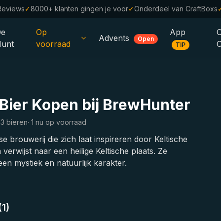
Reviews
✓
8000+ klanten gingen je voor
✓
Onderdeel van CraftBoxs
De
Op
App
Advents
Open
unt
voorraad
TIP
Alle Bieren
Alcoholvrij
0.0
Bier Kopen bij BrewHunter
%
Sale %
13 bieren
·
1 nu op voorraad
Cadeaubonnen
brouwerij die zich laat inspireren door Keltische
Bierpakketten
erwijst naar een heilige Keltische plaats. Ze
en mystiek en natuurlijk karakter.
Brouwerijen
Bierstijlen
1)