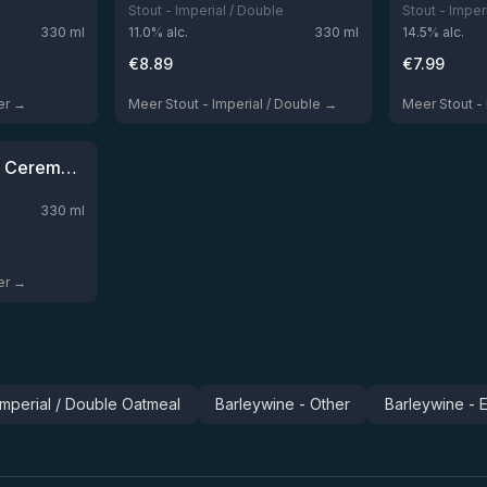
Stout - Imperial / Double
Stout - Imper
330
ml
11.0
% alc.
330
ml
14.5
% alc.
€
8.89
€
7.99
er →
Meer Stout - Imperial / Double →
Meer Stout -
 op voorraad
Ritual #1: Opening Ceremony RUM BA
330
ml
er →
 Imperial / Double Oatmeal
Barleywine - Other
Barleywine - E