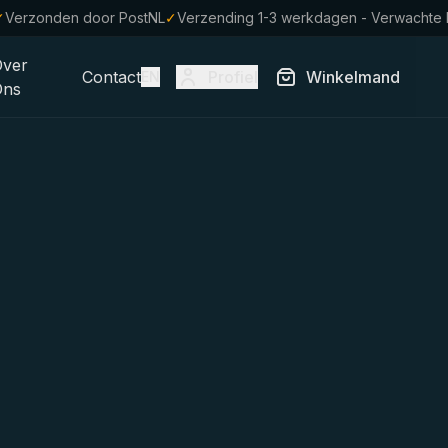
✓
Verzonden door PostNL
✓
Verzending 1-3 werkdagen - Verwachte
Over
Contact
Profiel
Winkelmand
EN
Ons