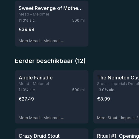
Sweet Revenge of Mother Nature
Mead - Melomel
11.0
% alc.
500
ml
€
39.99
Meer Mead - Melomel →
Eerder beschikbaar (12)
★
★
4.24
4.13
Niet op voorraad
Niet
Apple Fanadle
Mead - Melomel
Stout - Imperial / Doub
11.0
% alc.
500
ml
13.0
% alc.
€
27.49
€
8.99
Meer Mead - Melomel →
Meer Stout - Imperial 
★
★
3.94
3.92
Niet op voorraad
Niet
Crazy Druid Stout