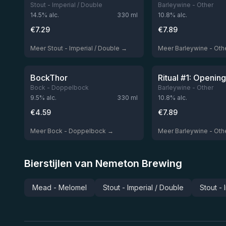
Stout - Imperial / Double
Barleywine - Other
14.5
% alc.
330
ml
10.8
% alc.
€
7.29
€
7.89
Meer Stout - Imperial / Double →
Meer Barleywine - Oth
★
★
3.72
3.65
Niet op voorraad
Niet
BockThor
Bock - Doppelbock
Barleywine - Other
9.5
% alc.
330
ml
10.8
% alc.
€
4.59
€
7.89
Meer Bock - Doppelbock →
Meer Barleywine - Oth
Bierstijlen van Nemeton Brewing
Mead - Melomel
Stout - Imperial / Double
Stout -