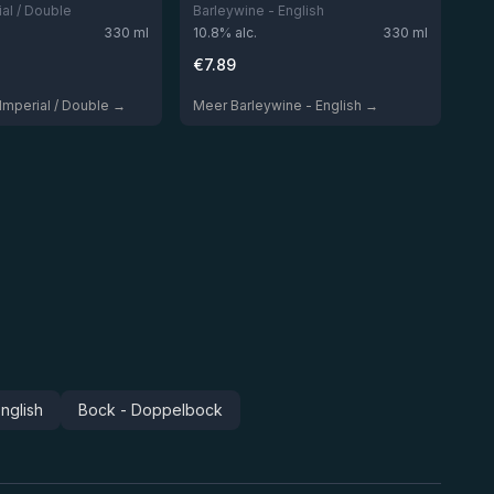
ial / Double
Barleywine - English
330
ml
10.8
% alc.
330
ml
€
7.89
 Imperial / Double →
Meer Barleywine - English →
nglish
Bock - Doppelbock