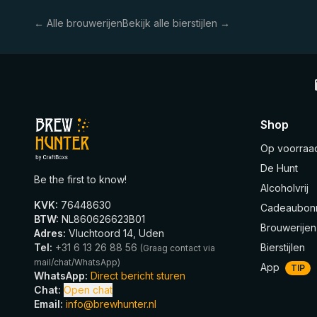
← Alle brouwerijen
Bekijk alle bierstijlen →
Shop
Op voorraa
De Hunt
Be the first to know!
Alcoholvrij
KVK
:
76448630
Cadeaubon
BTW
:
NL860626623B01
Brouwerijen
Adres
:
Vluchtoord 14, Uden
Tel
:
+31 6 13 26 88 56
Bierstijlen
(
Graag contact via
mail/chat/WhatsApp
)
App
TIP
WhatsApp
:
Direct bericht sturen
Chat
:
Open chat
Email
:
info@brewhunter.nl