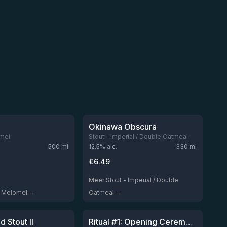
★
3.98
Niet op voorraad
Niet op voorraad
Okinawa Obscura
mel
Stout - Imperial / Double Oatmeal
500
ml
12.5
% alc.
330
ml
€
6.49
Meer Stout - Imperial / Double
 Melomel →
Oatmeal →
★
3.77
Niet op voorraad
Niet op voorraad
d Stout II
Ritual #1: Opening Ceremony PX BA