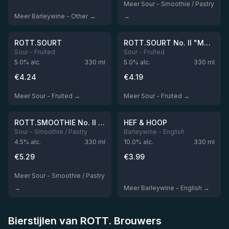
Meer Sour - Smoothie / Pastry
Meer Barleywine - Other →
→
★
3.5
Niet op voorraad
Niet op voorraad
ROTT.SOURT
ROTT.SOURT No. II "Mango & Passion Fruit"
Sour - Fruited
Sour - Fruited
5.0
% alc.
330
ml
5.0
% alc.
330
ml
€
4.24
€
4.19
Meer Sour - Fruited →
Meer Sour - Fruited →
Niet op voorraad
Niet op voorraad
ROTT.SMOOTHIE No. II "Mango, Banana & Passion Fruit"
HEF & HOOP
Sour - Smoothie / Pastry
Barleywine - English
4.5
% alc.
330
ml
10.0
% alc.
330
ml
€
5.29
€
3.99
Meer Sour - Smoothie / Pastry
→
Meer Barleywine - English →
Bierstijlen van ROTT. Brouwers