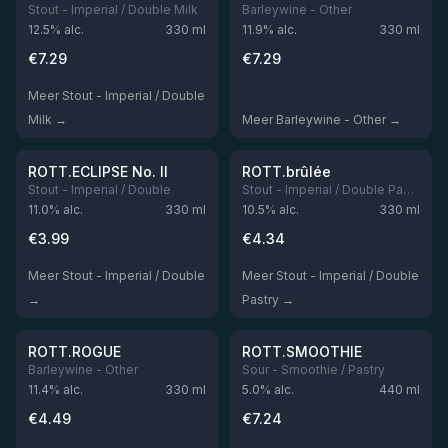
Stout - Imperial / Double Milk
Barleywine - Other
12.5
% alc.
330
ml
11.9
% alc.
330
ml
€
7.29
€
7.29
Meer Stout - Imperial / Double
Milk →
Meer Barleywine - Other →
★
★
3.91
3.91
Niet op voorraad
Niet op voorraad
ROTT.ECLIPSE No. II
ROTT.brûlée
Stout - Imperial / Double
Stout - Imperial / Double Pastry
11.0
% alc.
330
ml
10.5
% alc.
330
ml
€
3.99
€
4.34
Meer Stout - Imperial / Double
Meer Stout - Imperial / Double
→
Pastry →
★
★
3.85
3.75
Niet op voorraad
Niet op voorraad
ROTT.ROGUE
ROTT.SMOOTHIE
Barleywine - Other
Sour - Smoothie / Pastry
11.4
% alc.
330
ml
5.0
% alc.
440
ml
€
4.49
€
7.24