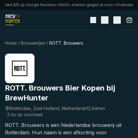
80
★
4.8/5 op Google Reviews
✓
8000+ klanten gingen je voor
✓
Onderdeel va
EN
Home
/
Brouwerijen
/
ROTT. Brouwers
ROTT. Brouwers Bier Kopen bij
BrewHunter
Rotterdam, Zuid-Holland, Netherlands
12 bieren
·
2 nu op voorraad
ROTT. Brouwers is een Nederlandse brouwerij uit
Rotterdam. Hun naam is een afkorting voor