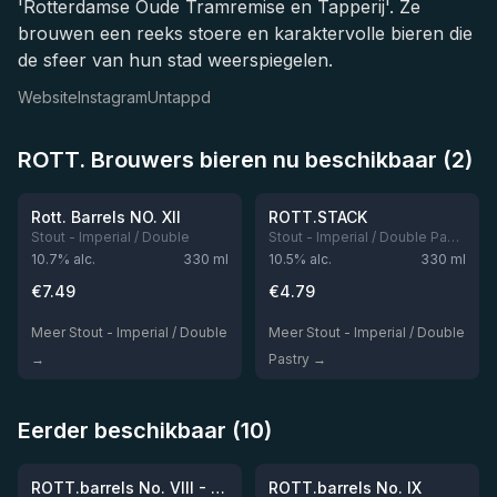
'Rotterdamse Oude Tramremise en Tapperij'. Ze
brouwen een reeks stoere en karaktervolle bieren die
de sfeer van hun stad weerspiegelen.
Website
Instagram
Untappd
ROTT. Brouwers bieren nu beschikbaar (2)
★
★
4.11
3.77
Rott. Barrels NO. XII
ROTT.STACK
Stout - Imperial / Double
Stout - Imperial / Double Pastry
10.7
% alc.
330
ml
10.5
% alc.
330
ml
€
7.49
€
4.79
Meer Stout - Imperial / Double
Meer Stout - Imperial / Double
→
Pastry →
Eerder beschikbaar (10)
★
★
4.15
4.07
Niet op voorraad
Niet op voorraad
ROTT.barrels No. VIII - Bourbon Barrel Aged Imperial Stout (2024)
ROTT.barrels No. IX