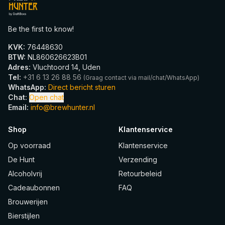
Be the first to know!
KVK
:
76448630
BTW
:
NL860626623B01
Adres
:
Vluchtoord 14, Uden
Tel
:
+31 6 13 26 88 56
(
Graag contact via mail/chat/WhatsApp
)
WhatsApp
:
Direct bericht sturen
Chat
:
Open chat
Email
:
info@brewhunter.nl
Shop
Klantenservice
Op voorraad
Klantenservice
De Hunt
Verzending
Alcoholvrij
Retourbeleid
Cadeaubonnen
FAQ
Brouwerijen
Bierstijlen