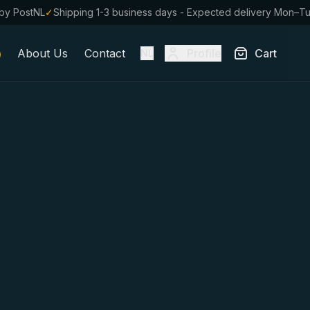
by PostNL
✓
Shipping 1-3 business days - Expected delivery Mon–T
About Us
Contact
Profile
Cart
NL