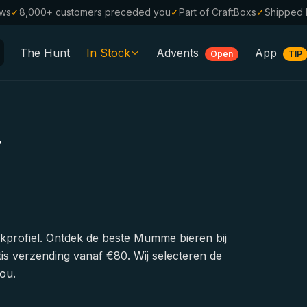
ews
✓
8,000+ customers preceded you
✓
Part of CraftBoxs
✓
Shipped 
The Hunt
In Stock
Advents
App
Open
TIP
All Beers
Alcohol-Free
0.0
r
%
Sale %
Gift Vouchers
Beer Boxes
Breweries
akprofiel. Ontdek de beste Mumme bieren bij
is verzending vanaf €80. Wij selecteren de
Beer Styles
ou.