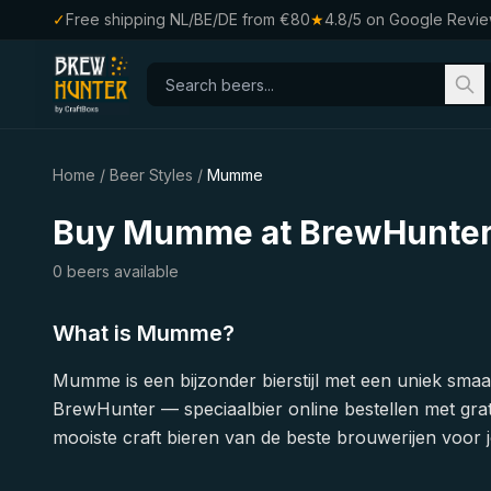
✓
Free shipping NL/BE/DE from €80
★
4.8/5 on Google Revi
Home
/
Beer Styles
/
Mumme
Buy Mumme at BrewHunte
0 beers available
What is Mumme?
Mumme is een bijzonder bierstijl met een uniek sma
BrewHunter — speciaalbier online bestellen met grat
mooiste craft bieren van de beste brouwerijen voor j