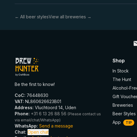
← All beer styles
View all breweries →
Shop
In Stock
The Hunt
Be the first to know!
Alcohol-Fre
CoC
:
76448630
Gift Vouche
VAT
:
NL860626623B01
Breweries
Address
:
Vluchtoord 14, Uden
Phone
:
+31 6 13 26 88 56
Beer Styles
(
Please contact us
via email/chat/WhatsApp
)
App
TIP
WhatsApp
:
Send a message
Chat
:
Open chat