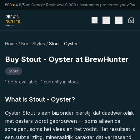
om €80
★
4.8/5 on Google Reviews
✓
8,000+ customers preceded you
✓
Part o
NL
Home
/
Beer Styles
/
Stout - Oyster
Buy Stout - Oyster at BrewHunter
Stout
1 beer available
· 1 currently in stock
What is Stout - Oyster?
Oyster Stout is een bijzonder bierstijl dat daadwerkelijk
met oesters wordt gebrouwen — soms alleen de
schelpen, soms het vlees en het vocht. Het resultaat is
een subtiel ziltig, mineraalrijk karakter dat verrassend