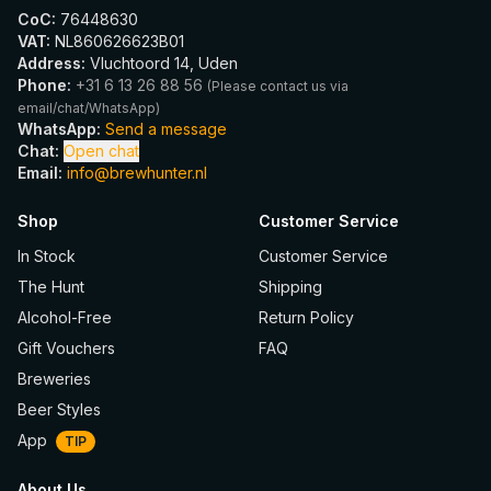
CoC
:
76448630
VAT
:
NL860626623B01
Address
:
Vluchtoord 14, Uden
Phone
:
+31 6 13 26 88 56
(
Please contact us via
email/chat/WhatsApp
)
WhatsApp
:
Send a message
Chat
:
Open chat
Email
:
info@brewhunter.nl
Shop
Customer Service
In Stock
Customer Service
The Hunt
Shipping
Alcohol-Free
Return Policy
Gift Vouchers
FAQ
Breweries
Beer Styles
App
TIP
About Us