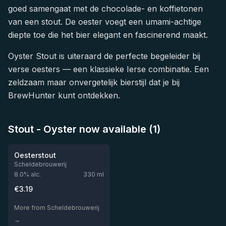
goed samengaat met de chocolade- en koffietonen
van een stout. De oester voegt een umami-achtige
diepte toe die het bier elegant en fascinerend maakt.
Oyster Stout is uiteraard de perfecte begeleider bij
verse oesters — een klassieke Ierse combinatie. Een
zeldzaam maar onvergetelijk bierstijl dat je bij
BrewHunter kunt ontdekken.
Stout - Oyster now available (1)
★
3.48
Oesterstout
Scheldebrouwerij
8.0
% alc.
330
ml
€
3.19
More from Scheldebrouwerij
→