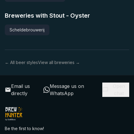
Breweries with Stout - Oyster
Scheldebrouwerij
← All beer styles
View all breweries →
Email us
Message us on
Open
directly
WhatsApp
chat
Be the first to know!