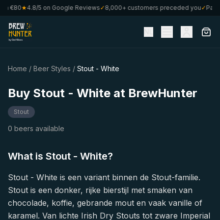
rom €80
★
4.8/5 on Google Reviews
✓
8,000+ customers preceded you
✓
Part 
NL
Home
/
Beer Styles
/
Stout - White
Buy Stout - White at BrewHunter
Stout
0 beers available
What is Stout - White?
Stout - White is een variant binnen de Stout-familie.
Stout is een donker, rijke bierstijl met smaken van
chocolade, koffie, gebrande mout en vaak vanille of
karamel. Van lichte Irish Dry Stouts tot zware Imperial