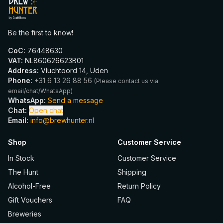
Be the first to know!
CoC
:
76448630
VAT
:
NL860626623B01
Address
:
Vluchtoord 14, Uden
Phone
:
+31 6 13 26 88 56
(
Please contact us via
email/chat/WhatsApp
)
WhatsApp
:
Send a message
Chat
:
Open chat
Email
:
info@brewhunter.nl
Shop
Customer Service
In Stock
Customer Service
The Hunt
Shipping
Alcohol-Free
Return Policy
Gift Vouchers
FAQ
Breweries