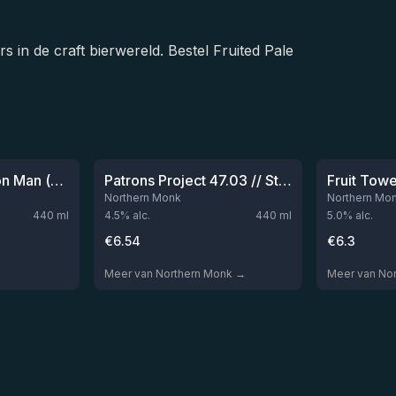
rs in de craft bierwereld. Bestel Fruited Pale
-
10
%
 op voorraad
Niet op voorraad
Twisting My Lemon Man (collab Hooch)
Patrons Project 47.03 // Steven Yoyada // Hidden Mothers: Heathen Sounds
Fruit Tow
Northern Monk
Northern Mo
440
ml
4.5
% alc.
440
ml
5.0
% alc.
€
6.54
€
6.3
Meer van Northern Monk →
Meer van No