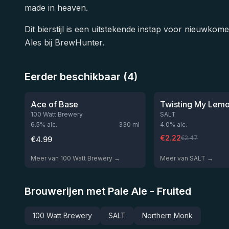
made in heaven.
Dit bierstijl is een uitstekende instap voor nieuwkome
Ales bij BrewHunter.
Eerder beschikbaar (4)
★
★
3.44
3.27
Niet op voorraad
Niet
Ace of Base
100 Watt Brewery
SALT
6.5
% alc.
330
ml
4.0
% alc.
€
2.22
€
2.47
€
4.99
Meer van 100 Watt Brewery →
Meer van SALT →
Brouwerijen met Pale Ale - Fruited
100 Watt Brewery
SALT
Northern Monk