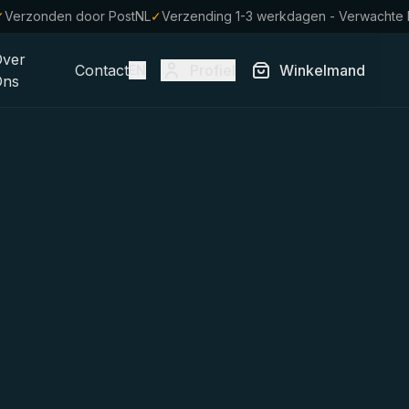
✓
Verzonden door PostNL
✓
Verzending 1-3 werkdagen - Verwachte
Over
Contact
Profiel
Winkelmand
EN
Ons