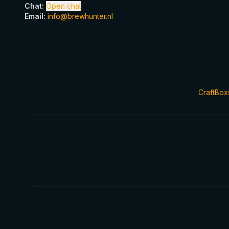
Chat
:
Open chat
Email
:
info@brewhunter.nl
CraftBox