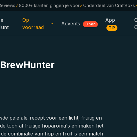
Reviews
✓
8000+ klanten gingen je voor
✓
Onderdeel van CraftBoxs
De
Op
App
Advents
Open
unt
voorraad
TIP
Alle Bieren
Alcoholvrij
0.0
ij BrewHunter
%
Sale %
Cadeaubonnen
Bierpakketten
Brouwerijen
de pale ale-recept voor een licht, fruitig en
Bierstijlen
n de toch al fruitige hoparoma's en maken het
de combinatie van hop en fruit is een match