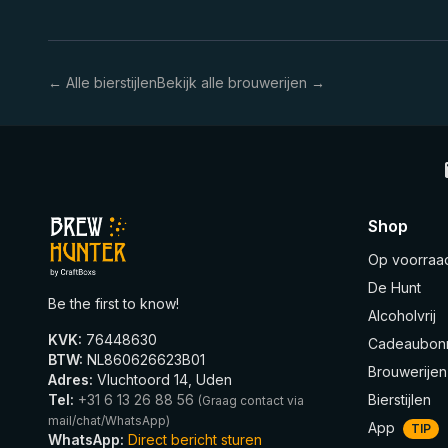
← Alle bierstijlen
Bekijk alle brouwerijen →
Shop
Op voorraa
De Hunt
Be the first to know!
Alcoholvrij
KVK
:
76448630
Cadeaubon
BTW
:
NL860626623B01
Brouwerijen
Adres
:
Vluchtoord 14, Uden
Tel
:
+31 6 13 26 88 56
Bierstijlen
(
Graag contact via
mail/chat/WhatsApp
)
App
TIP
WhatsApp
:
Direct bericht sturen