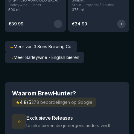
BIRRIFICIO AGRICOLO BALADIN - Baladin Indipendente Italian Farm Brewery
Salikatt
Barleywine - Other
Stout - Imperial / Double
500
ml
375
ml
€
39.99
€
34.99
→
Meer van 3 Sons Brewing Co.
→
Meer Barleywine - English bieren
Waarom BrewHunter?
★
4.8/5
278 beoordelingen op Google
Exclusieve Releases
⭐
Unieke bieren die je nergens anders vindt