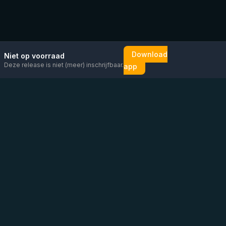
Download
Niet op voorraad
Deze release is niet (meer) inschrijfbaar.
app
Mail ons
Bericht ons op
Open
direct
WhatsApp
chat
Be the first to know!