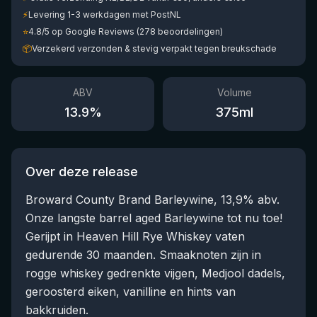
⚡
Levering 1-3 werkdagen met PostNL
⭐
4.8/5 op Google Reviews (278 beoordelingen)
📦
Verzekerd verzonden & stevig verpakt tegen breukschade
ABV
Volume
13.9
%
375
ml
Over deze release
Broward County Brand Barleywine, 13,9% abv.
Onze langste barrel aged Barleywine tot nu toe!
Gerijpt in Heaven Hill Rye Whiskey vaten
gedurende 30 maanden. Smaaknoten zijn in
rogge whiskey gedrenkte vijgen, Medjool dadels,
geroosterd eiken, vanilline en hints van
bakkruiden.