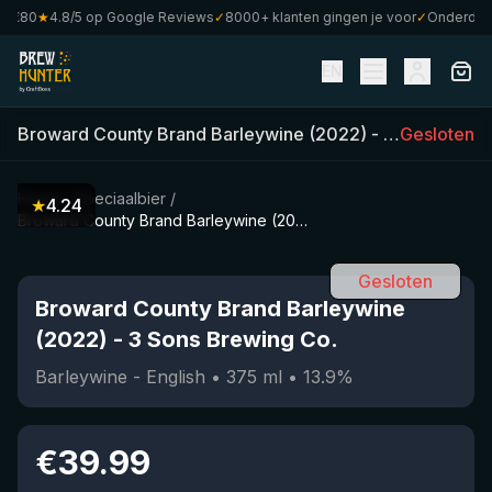
€80
★
4.8/5 op Google Reviews
✓
8000+ klanten gingen je voor
✓
Onderdeel v
EN
Broward County Brand Barleywine (2022)
-
3 Sons Brewi
Gesloten
Home
/
Speciaalbier
/
★
4.24
Broward County Brand Barleywine (2022)
Gesloten
Broward County Brand Barleywine
(2022)
-
3 Sons Brewing Co.
Barleywine - English
•
375
ml
•
13.9
%
€
39.99