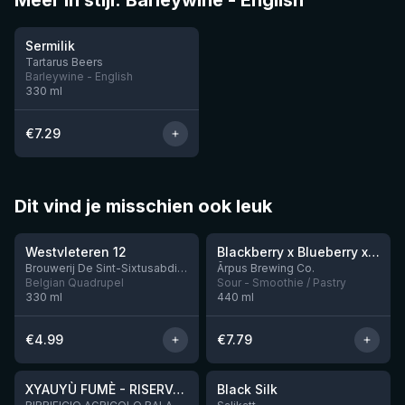
Meer in stijl: Barleywine - English
★
3.99
Sermilik
Tartarus Beers
Barleywine - English
330
ml
€
7.29
Dit vind je misschien ook leuk
★
★
4.46
4.3
Westvleteren 12
Blackberry x Blueberry x Mango x Pineapple x Peanut Butter Smoothie Sour Ale
Nog 9
Brouwerij De Sint-Sixtusabdij van Westvleteren
Ārpus Brewing Co.
Belgian Quadrupel
Sour - Smoothie / Pastry
330
ml
440
ml
€
4.99
€
7.79
★
★
4.48
4.53
XYAUYÙ FUMÈ - RISERVA 2019
Black Silk
Nog 2