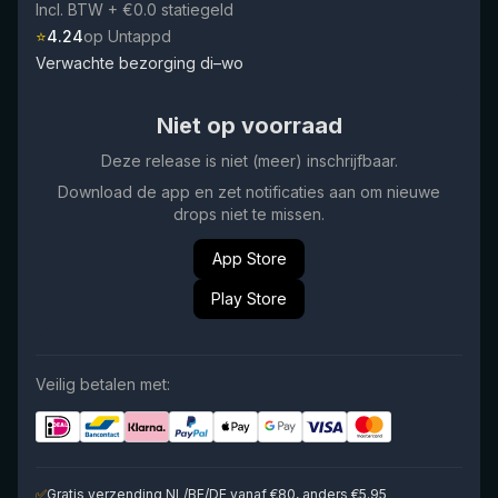
Incl. BTW
+ €0.0 statiegeld
⭐
4.24
op Untappd
Verwachte bezorging di–wo
Niet op voorraad
Deze release is niet (meer) inschrijfbaar.
Download de app en zet notificaties aan om nieuwe
drops niet te missen.
App Store
Play Store
Veilig betalen met:
✅
Gratis verzending NL/BE/DE vanaf €80, anders €5.95