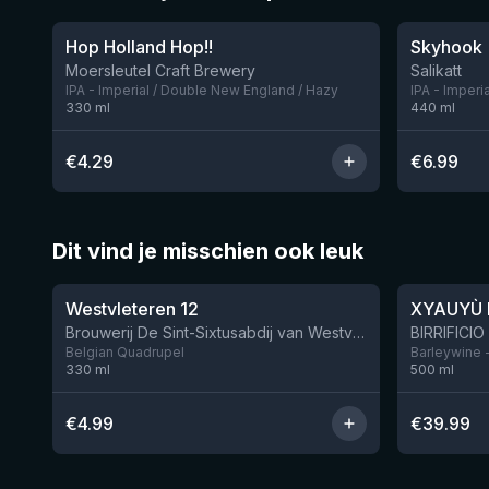
Hop Holland Hop!!
Skyhook
Nog 1
Moersleutel Craft Brewery
Salikatt
IPA - Imperial / Double New England / Hazy
IPA - Imperi
330
ml
440
ml
€
4.29
€
6.99
Dit vind je misschien ook leuk
★
★
4.46
4.48
Westvleteren 12
XYAUYÙ 
Brouwerij De Sint-Sixtusabdij van Westvleteren
Belgian Quadrupel
Barleywine 
330
ml
500
ml
€
4.99
€
39.99