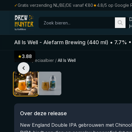
✓
Gratis verzending NL/BE/DE vanaf €80
★
4.8/5 op Google 
H
All Is Well
-
Alefarm Brewing
(
440
ml)
•
7.7
%
★
3.88
Home
/
Speciaalbier
/
All Is Well
Over deze release
New England Double IPA gebrouwen met Chinook,