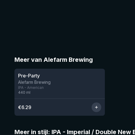
Meer van Alefarm Brewing
★
3.75
Pre-Party
Nog 6
Alefarm Brewing
IPA - American
440
ml
€
6.29
Meer in stijl: IPA - Imperial / Double New
★
4.05