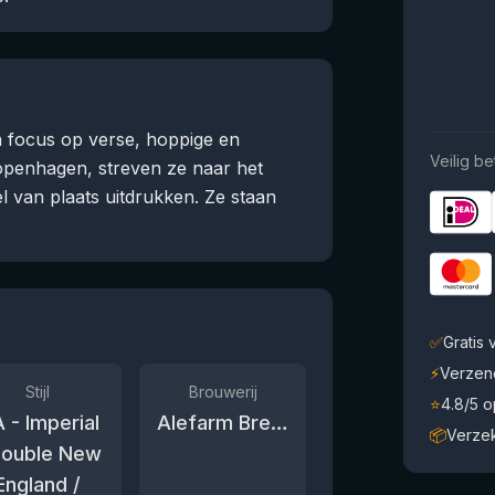
 focus op verse, hoppige en
Veilig be
Kopenhagen, streven ze naar het
l van plaats uitdrukken. Ze staan
✅
Gratis
⚡
Verzen
Stijl
Brouwerij
⭐
4.8/5 
A - Imperial
Alefarm Brewing
📦
Verze
Double New
England /