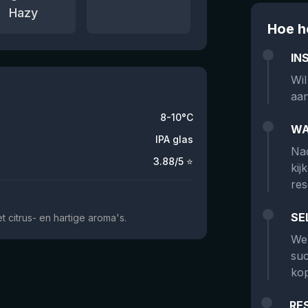
Hazy
Hoe h
IN
Wil
aan
8-10°C
WA
IPA glas
Nad
3.88
/5 ⭐
kij
res
SE
 citrus- en hartige aroma's.
We 
suc
kop
RE