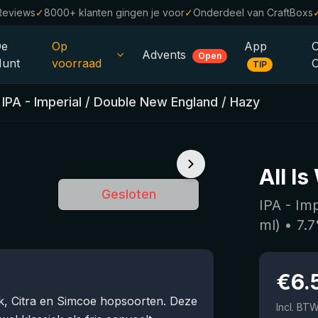
Reviews
✓
8000+ klanten gingen je voor
✓
Onderdeel van CraftBoxs
De
Op
App
Advents
Open
unt
voorraad
TIP
Alle Bieren
•
IPA - Imperial / Double New England / Hazy
Alcoholvrij
0.0
%
Sale %
All Is
Cadeaubonnen
Gesloten
IPA - Im
Bierpakketten
ml)
•
7.7
Brouwerijen
€
6.
Bierstijlen
 Citra en Simcoe hopsoorten. Deze
Incl. BT