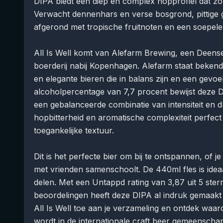
DIPA biedt een diep en complex hopprofiel dat zowe
Verwacht dennenhars en verse bosgrond, pittige gr
afgerond met tropische fruitnoten en een soepel
All Is Well komt van Alefarm Brewing, een Deens
boerderij nabij Kopenhagen. Alefarm staat beken
en elegante bieren die in balans zijn en een gevoe
alcoholpercentage van 7,7 procent bewijst deze Dou
een gebalanceerde combinatie van intensiteit en d
hopbitterheid en aromatische complexiteit perfect
toegankelijke textuur.
Dit is het perfecte bier om bij te ontspannen, of 
met vrienden samenschoolt. De 440ml fles is ideaa
delen. Met een Untappd rating van 3,87 uit 5 ster
beoordelingen heeft deze DIPA al indruk gemaakt 
All Is Well toe aan je verzameling en ontdek wa
wordt in de internationale craft beer gemeenscha