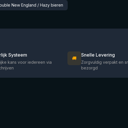
 Double New England / Hazy bieren
rlijk Systeem
Snelle Levering
🚚
ijke kans voor iedereen via
Zorgvuldig verpakt en s
chrijven
bezorgd