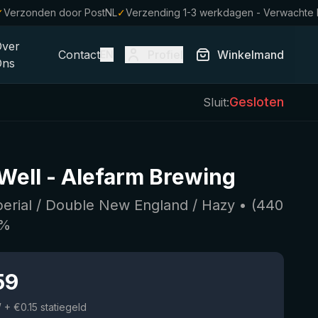
✓
Verzonden door PostNL
✓
Verzending 1-3 werkdagen - Verwachte 
Over
Contact
Profiel
Winkelmand
EN
Ons
Gesloten
Sluit:
 Well
-
Alefarm Brewing
perial / Double New England / Hazy
• (
440
%
59
W
+ €0.15 statiegeld