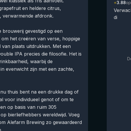
l klassiek als fris aanvoelt.
⭐
3.88
op
apefruit en heldere citrus,
Verwac
e, verwarmende afdronk.
di
e brouwerij gevestigd op een
d om het creëren van verse, hoppige
l van plaats uitdrukken. Met een
ble IPA precies die filosofie. Het is
D
rinkbaarheid, waarbij de
 in evenwicht zijn met een zachte,
je nu thuis bent na een drukke dag of
l voor individueel genot of om te
ren op basis van ruim 305
op bierliefhebbers wereldwijd. Voeg
arom Alefarm Brewing zo gewaardeerd
p.