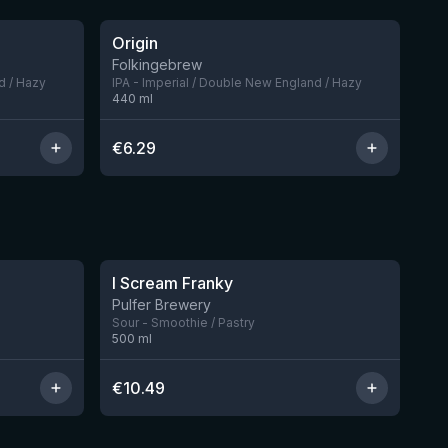
Origin
Nog 5
Folkingebrew
d / Hazy
IPA - Imperial / Double New England / Hazy
440
ml
€
6.29
★
4.32
I Scream Franky
Nog 2
Nog 1
Pulfer Brewery
Sour - Smoothie / Pastry
500
ml
€
10.49