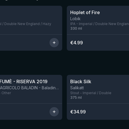
Hoplet of Fire
Nog 5
Lobik
al / Double New England / Hazy
IPA - Imperial / Double New Englan
330
ml
€
4.99
★
4.53
FUMÈ - RISERVA 2019
Black Silk
BIRRIFICIO AGRICOLO BALADIN - Baladin Indipendente Italian Farm Brewery
Salikatt
- Other
Stout - Imperial / Double
375
ml
€
34.99