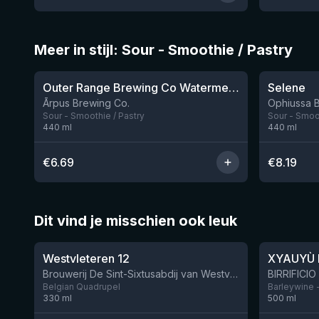
Meer in stijl: Sour - Smoothie / Pastry
★
★
4.04
4.15
Outer Range Brewing Co Watermelon x Mint x Lime Smoothie Sour Ale
Selene
Nog 9
Ārpus Brewing Co.
Ophiussa 
Sour - Smoothie / Pastry
Sour - Smoot
440
ml
440
ml
€
6.69
€
8.19
Dit vind je misschien ook leuk
★
★
4.46
4.48
Westvleteren 12
XYAUYÙ 
Brouwerij De Sint-Sixtusabdij van Westvleteren
Belgian Quadrupel
Barleywine 
330
ml
500
ml