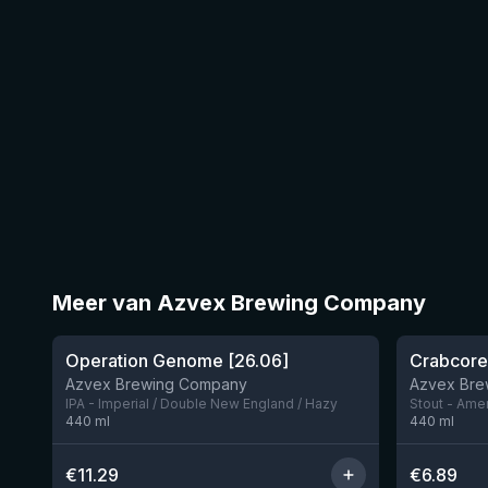
Meer van Azvex Brewing Company
★
3.8
Operation Genome [26.06]
Crabcore
Nog 2
Azvex Brewing Company
Azvex Bre
IPA - Imperial / Double New England / Hazy
Stout - Ame
440
ml
440
ml
€
11.29
€
6.89