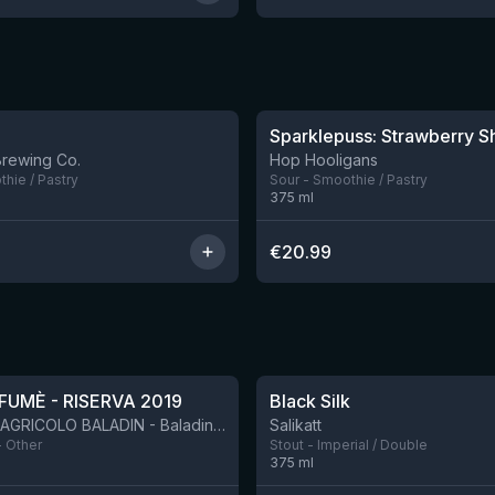
★
4.18
Brewing Co.
Hop Hooligans
hie / Pastry
Sour - Smoothie / Pastry
375
ml
€
20.99
★
4.53
FUMÈ - RISERVA 2019
Black Silk
BIRRIFICIO AGRICOLO BALADIN - Baladin Indipendente Italian Farm Brewery
Salikatt
- Other
Stout - Imperial / Double
375
ml