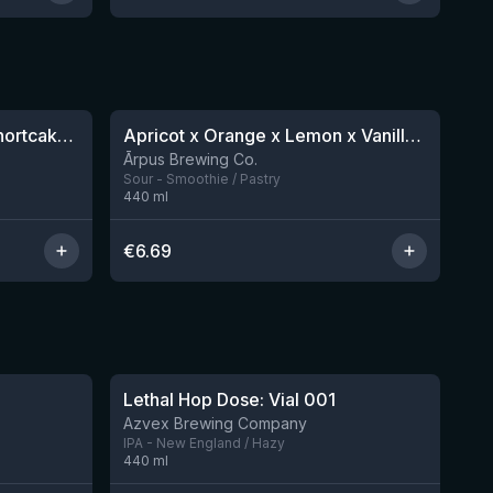
★
4.04
Sparklepuss: Strawberry Shortcake Rum BA (2025, purple wax)
Apricot x Orange x Lemon x Vanilla Smoothie Sour Ale
Nog 5
Ārpus Brewing Co.
Sour - Smoothie / Pastry
440
ml
€
6.69
★
4.29
Lethal Hop Dose: Vial 001
Nog 2
Nog 11
Azvex Brewing Company
IPA - New England / Hazy
440
ml