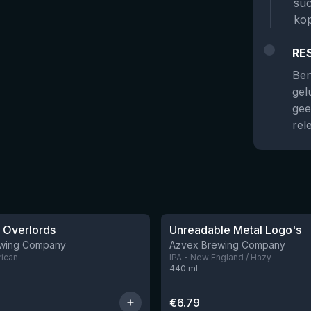
suc
kop
RE
Ben
gel
gee
rel
 Overlords
Unreadable Metal Logo's
Nog 3
wing Company
Azvex Brewing Company
rican
IPA - New England / Hazy
440
ml
€
6.79