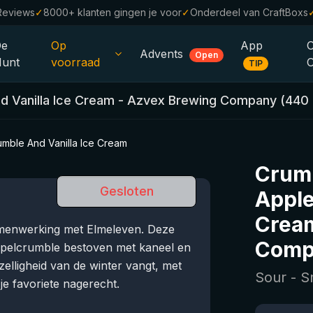
Reviews
✓
8000+ klanten gingen je voor
✓
Onderdeel van CraftBoxs
De
Op
App
Advents
Open
unt
voorraad
TIP
Alle Bieren
 Vanilla Ice Cream
-
Azvex Brewing Company
(
440
Alcoholvrij
0.0
mble And Vanilla Ice Cream
%
Sale %
Crum
Cadeaubonnen
Gesloten
Apple
Bierpakketten
Crea
amenwerking met Elmeleven. Deze
Comp
Brouwerijen
pelcrumble bestoven met kaneel en
ezelligheid van de winter vangt, met
Bierstijlen
Sour - S
je favoriete nagerecht.