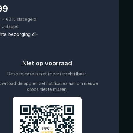
99
W
+ €0.15 statiegeld
p Untappd
te bezorging di–
Niet op voorraad
Deze release is niet (meer) inschrijfbaar.
ownload de app en zet notificaties aan om nieuwe
drops niet te missen.