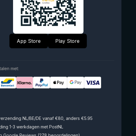
App Store
Play Store
talen met:
 verzending NL/BE/DE vanaf €80, anders €5.95
ding 1-3 werkdagen met PostNL
op Google Reviews (278 beoordelingen)