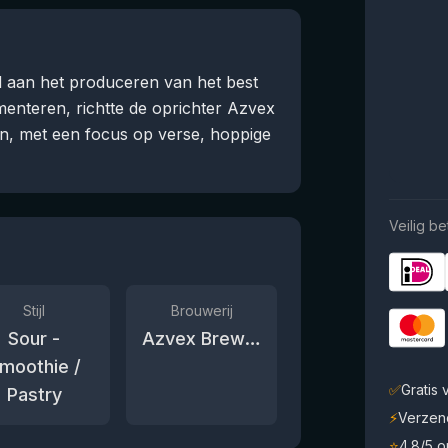
 aan het produceren van het best
menteren, richtte de oprichter Azvex
ren, met een focus op verse, hoppige
Veilig be
Stijl
Brouwerij
Sour -
Azvex Brewing Company
moothie /
✅
Gratis
Pastry
⚡
Verzen
⭐
4.8/5 