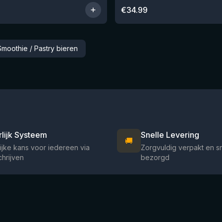
€
34.99
moothie / Pastry bieren
rlijk Systeem
Snelle Levering
🚚
ijke kans voor iedereen via
Zorgvuldig verpakt en s
chrijven
bezorgd