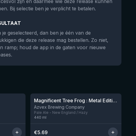
cesvol zijn en daarmee wie deze release kunnen
en. Bij selectie ben je verplicht te betalen.
SULTAAT
 je geselecteerd, dan ben je één van de
ukkigen die deze release mag bestellen. Zo niet,
n ramp; houd de app in de gaten voor nieuwe
eases.
Magnificent Tree Frog : Metal Edition
Nog 2
Nog 1
Azvex Brewing Company
Pale Ale - New England / Hazy
440
ml
€
5.69