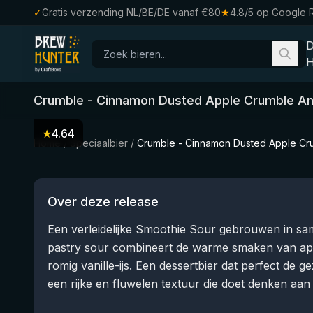
✓
Gratis verzending NL/BE/DE vanaf €80
★
4.8/5 op Google 
H
Crumble - Cinnamon Dusted Apple Crumble And
★
4.64
Home
/
Speciaalbier
/
Crumble - Cinnamon Dusted Apple Cru
Over deze release
Een verleidelijke Smoothie Sour gebrouwen in s
pastry sour combineert de warme smaken van ap
romig vanille-ijs. Een dessertbier dat perfect de g
een rijke en fluwelen textuur die doet denken aan 