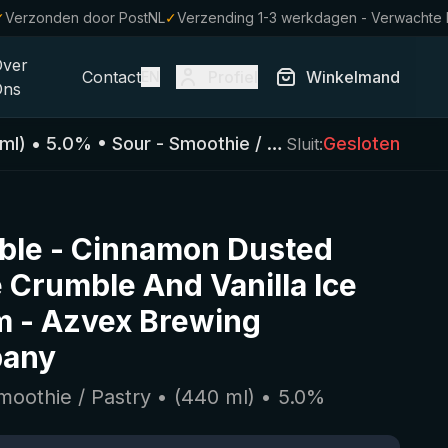
✓
Verzonden door PostNL
✓
Verzending 1-3 werkdagen - Verwachte
Over
Contact
Profiel
Winkelmand
EN
Ons
ml)
•
5.0
%
•
Sour - Smoothie / Pastry
Gesloten
Sluit:
ble - Cinnamon Dusted
 Crumble And Vanilla Ice
m
-
Azvex Brewing
any
moothie / Pastry
• (
440
ml)
•
5.0
%