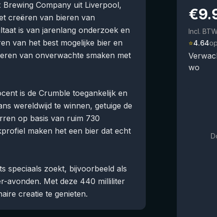
x Brewing Company uit Liverpool,
€
9.
et creëren van bieren van
sultaat is van jarenlang onderzoek en
Incl. BT
en van het best mogelijke bier en
⭐
4.64
o
bineren van onverwachte smaken met
Verwach
wo
cent is de Crumble toegankelijk en
ans wereldwijd te winnen, getuige de
erren op basis van ruim 730
profiel maken het een bier dat echt
D
 speciaals zoekt, bijvoorbeeld als
ter-avonden. Met deze 440 milliliter
aire creatie te genieten.