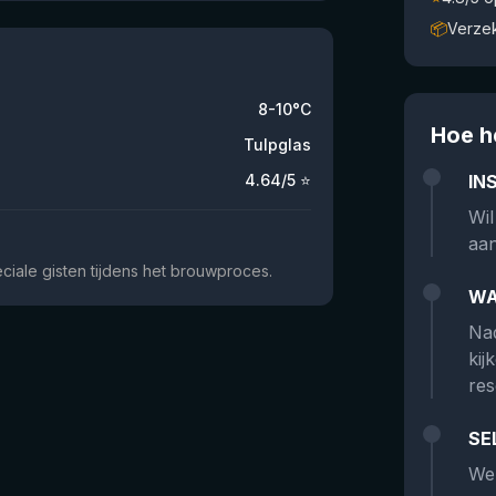
📦
Verze
8-10°C
Hoe h
Tulpglas
4.64
/5 ⭐
IN
Wil
aan
ciale gisten tijdens het brouwproces.
WA
Nad
kij
res
SE
We 