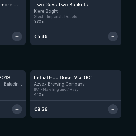
Vleteren Imperial Stout Ardmore Whisky BA
Two Guys Two Buckets
Nog 1
Klere Boght
Stout - Imperial / Double
330
ml
€
5.49
★
4.29
2019
Lethal Hop Dose: Vial 001
Nog 8
BIRRIFICIO AGRICOLO BALADIN - Baladin Indipendente Italian Farm Brewery
Azvex Brewing Company
IPA - New England / Hazy
440
ml
€
8.39