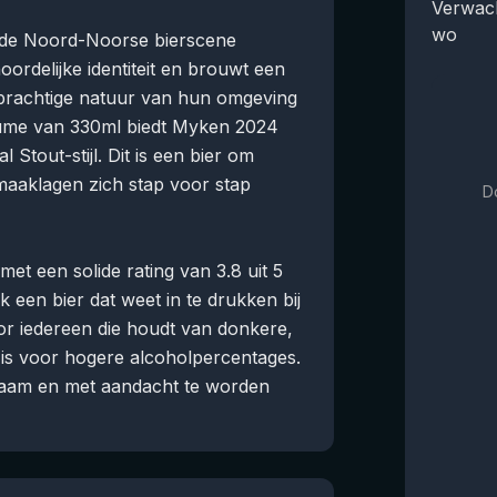
Verwach
wo
in de Noord-Noorse bierscene
oordelijke identiteit en brouwt een
n prachtige natuur van hun omgeving
ume van 330ml biedt Myken 2024
 Stout-stijl. Dit is een bier om
maaklagen zich stap voor stap
D
t een solide rating van 3.8 uit 5
jk een bier dat weet in te drukken bij
or iedereen die houdt van donkere,
 is voor hogere alcoholpercentages.
gzaam en met aandacht te worden