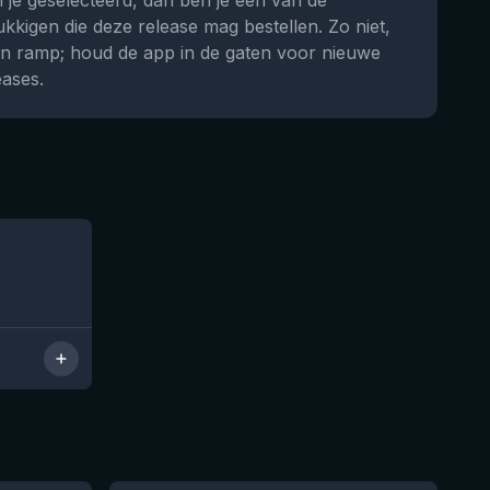
 je geselecteerd, dan ben je één van de
ukkigen die deze release mag bestellen. Zo niet,
n ramp; houd de app in de gaten voor nieuwe
eases.
Nog 8
★
3.92