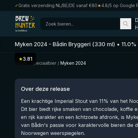
✓
Gratis verzending NL/BE/DE vanaf €80
★
4.8/5 op Google 
H
Myken 2024
-
Bådin Bryggeri
(
330
ml)
•
11.0
%
★
3.81
Home
/
Speciaalbier
/
Myken 2024
Over deze release
Een krachtige Imperial Stout van 11% van het No
Dit bier biedt rijke smaken van chocolade, koffie e
en rijk karakter en een lichtzoete afdronk, is M
van Bådin's passie voor karaktervolle bieren die 
Noorwegen weerspiegelen.