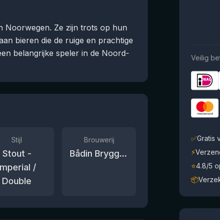
an Noorwegen. Ze zijn trots op hun
aan bieren die de ruige en prachtige
en belangrijke speler in de Noord-
Veilig be
✅
Gratis
Stijl
Brouwerij
⚡
Verzen
Stout -
Bådin Bryggeri
⭐
4.8/5 
Imperial /
📦
Verze
Double