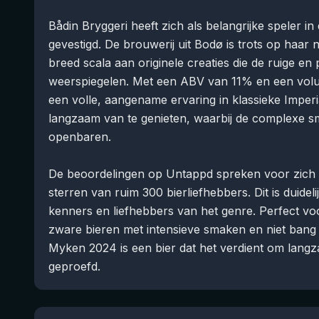
Bådin Bryggeri heeft zich als belangrijke speler 
gevestigd. De brouwerij uit Bodø is trots op haar n
breed scala aan originele creaties die de ruige e
weerspiegelen. Met een ABV van 11% en een vol
een volle, aangename ervaring in klassieke Imperial
langzaam van te genieten, waarbij de complexe s
openbaren.
De beoordelingen op Untappd spreken voor zich me
sterren van ruim 300 bierliefhebbers. Dit is duideli
kenners en liefhebbers van het genre. Perfect vo
zware bieren met intensieve smaken en niet bang
Myken 2024 is een bier dat het verdient om lan
geproefd.