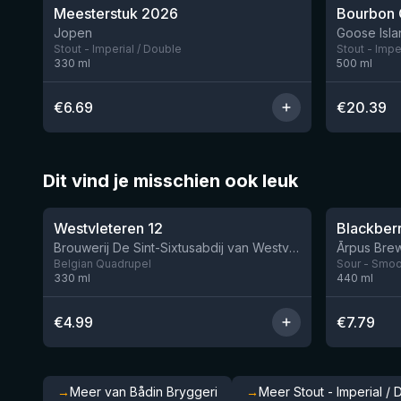
Meesterstuk 2026
Jopen
Goose Isla
Stout - Imperial / Double
Stout - Impe
330
ml
500
ml
€
6.69
€
20.39
Dit vind je misschien ook leuk
★
★
4.46
4.3
Westvleteren 12
Brouwerij De Sint-Sixtusabdij van Westvleteren
Ārpus Brew
Belgian Quadrupel
Sour - Smoot
330
ml
440
ml
€
4.99
€
7.79
→
Meer van Bådin Bryggeri
→
Meer Stout - Imperial /