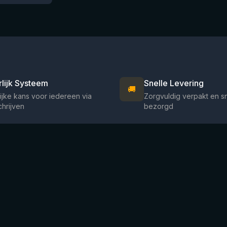
rlijk Systeem
Snelle Levering
🚚
ijke kans voor iedereen via
Zorgvuldig verpakt en s
chrijven
bezorgd