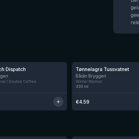
Ben
gel
gee
rel
★
3.31
ch Dispatch
Tønnelagra Tussvatnet
Nog 2
geri
Bådin Bryggeri
rial / Double Coffee
Winter Warmer
330
ml
€
4.59