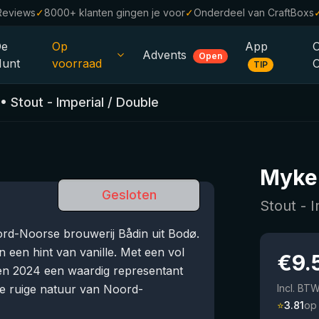
Reviews
✓
8000+ klanten gingen je voor
✓
Onderdeel van CraftBoxs
De
Op
App
Advents
Open
unt
voorraad
TIP
Alle Bieren
•
Stout - Imperial / Double
Alcoholvrij
0.0
%
Sale %
Myke
Cadeaubonnen
Gesloten
Stout - 
Bierpakketten
ord-Noorse brouwerij Bådin uit Bodø.
Brouwerijen
n een hint van vanille. Met een vol
€
9.
yken 2024 een waardig representant
Bierstijlen
de ruige natuur van Noord-
Incl. BT
⭐
3.81
op