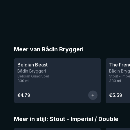
Meer van Bådin Bryggeri
★
★
3.82
3.87
Belgian Beast
The Fren
Nog 1
Bådin Bryggeri
Bådin Bryg
Belgian Quadrupel
Stout - Impe
330
ml
330
ml
€
4.79
€
5.59
Meer in stijl: Stout - Imperial / Double
★
★
3.95
4.3