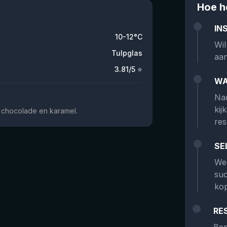
Hoe h
IN
10-12°C
Wil
Tulpglas
aan
3.81
/5 ⭐
WA
Nad
kij
e, chocolade en karamel.
res
SE
We 
suc
kop
RE