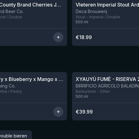
Bourbon County Brand Cherries Jubilee Stout (2025)
Nog 2
nd Beer Co.
Deca Brouwerij
rial / Double
Stout - Imperial / Double
500
ml
€
18.99
★
4.48
Blackberry x Blueberry x Mango x Pineapple x Peanut Butter Smoothie Sour Ale
XYAUYÙ FUMÈ - RISERVA 
Nog 9
ing Co.
hie / Pastry
Barleywine - Other
500
ml
€
39.99
 Double bieren