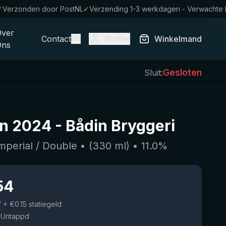
✓
Verzonden door PostNL
✓
Verzending 1-3 werkdagen - Verwachte
Over
Contact
Profiel
Winkelmand
EN
Ons
Gesloten
Sluit:
n 2024
-
Bådin Bryggeri
Imperial / Double
• (
330
ml)
•
11.0
%
54
W
+ €0.15 statiegeld
 Untappd