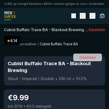
★
4.8/5 op Google Reviews
✓
8000+ klanten gingen je voor
✓
Onderdeel van C
EN
Cubist Buffalo Trace BA
-
Blackout Brewing
(
330
Gesloten
ml)
•
10
★
4.14
Home
/
Speciaalbier
/
Cubist Buffalo Trace BA
Gesloten
Cubist Buffalo Trace BA
-
Blackout
Brewing
Stout - Imperial / Double
•
330
ml
•
10.5
%
€
9.99
Incl. BTW
+ €0.0 statiegeld