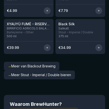
€
4.99
€
7.79
★
★
4.48
4.53
XYAUYÙ FUMÈ - RISERVA 2019
Black Silk
Nog 2
BIRRIFICIO AGRICOLO BALADIN - Baladin Indipendente Italian Farm Brewery
Salikatt
Barleywine - Other
Stout - Imperial / Double
500
ml
375
ml
€
39.99
€
34.99
→
Meer van Blackout Brewing
→
Meer Stout - Imperial / Double bieren
Waarom BrewHunter?