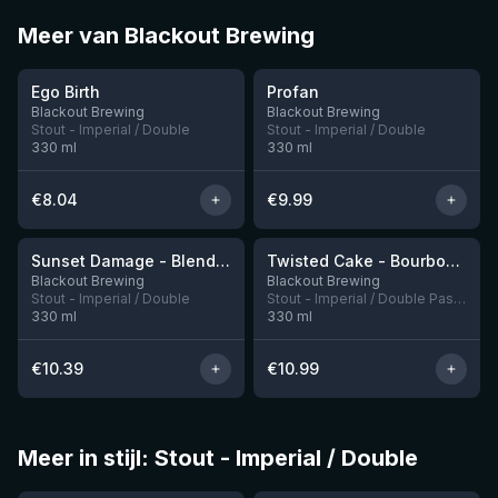
Meer van Blackout Brewing
★
★
4.0
4.1
Ego Birth
Profan
Nog 1
Blackout Brewing
Blackout Brewing
Stout - Imperial / Double
Stout - Imperial / Double
330
ml
330
ml
€
8.04
€
9.99
★
3.95
Sunset Damage - Blend Bourbon & Port BA
Twisted Cake - Bourbon BA
Nog 1
Nog 2
Blackout Brewing
Blackout Brewing
Stout - Imperial / Double
Stout - Imperial / Double Pastry
330
ml
330
ml
€
10.39
€
10.99
Meer in stijl: Stout - Imperial / Double
★
★
3.95
4.34