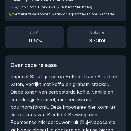
⚡
Levering 1-3 werkdagen met PostNL
⭐
4.8/5 op Google Reviews (278 beoordelingen)
📦
Verzekerd verzonden & stevig verpakt tegen breukschade
ABV
Volume
10.5
%
330
ml
Over deze release
Imperial Stout gerijpt op Buffalo Trace Bourbon
vaten, verrijkt met koffie en graham cracker.
Diepe tonen van geroosterde koffie, vanille en
een vleugje karamel, met een warme
bourbonafdronk. Deze imposante bier komt uit
de keukens van Blackout Brewing, een
Roemeense microbrouwerij uit Cluj-Napoca die
zich specialiseert in donkere en intense bieren.