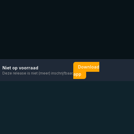
Download
Niet op voorraad
Deze release is niet (meer) inschrijfbaar.
app
Mail ons
Bericht ons op
Open
direct
WhatsApp
chat