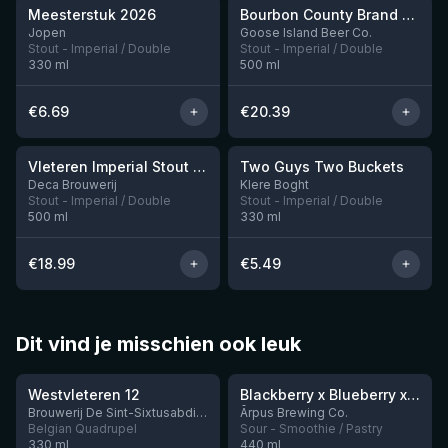
Meesterstuk 2026
Bourbon County Brand Chocolate Praline Stout (2025)
Jopen
Goose Island Beer Co.
Stout - Imperial / Double
Stout - Imperial / Double
330
ml
500
ml
€
6.69
€
20.39
★
3.92
Vleteren Imperial Stout Ardmore Whisky BA
Two Guys Two Buckets
Nog 1
Deca Brouwerij
Klere Boght
Stout - Imperial / Double
Stout - Imperial / Double
500
ml
330
ml
€
18.99
€
5.49
Dit vind je misschien ook leuk
★
★
4.46
4.3
Westvleteren 12
Blackberry x Blueberry x Mango x Pineapple x Peanut Butter Smoothie Sour Ale
Nog 9
Brouwerij De Sint-Sixtusabdij van Westvleteren
Ārpus Brewing Co.
Belgian Quadrupel
Sour - Smoothie / Pastry
330
ml
440
ml