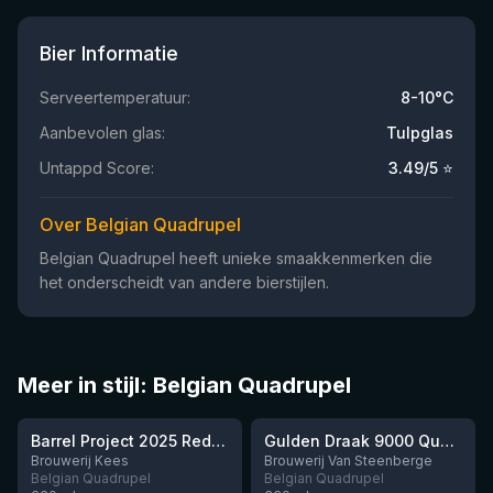
Bier Informatie
Serveertemperatuur:
8-10°C
Aanbevolen glas:
Tulpglas
Untappd Score:
3.49
/5 ⭐
Over Belgian Quadrupel
Belgian Quadrupel heeft unieke smaakkenmerken die
het onderscheidt van andere bierstijlen.
Meer in stijl: Belgian Quadrupel
★
★
3.97
3.82
Barrel Project 2025 Red Wine Aged In Red Wine Barrels. (Collab With Tartarus Brewing)
Gulden Draak 9000 Quadruple
Brouwerij Kees
Brouwerij Van Steenberge
Belgian Quadrupel
Belgian Quadrupel