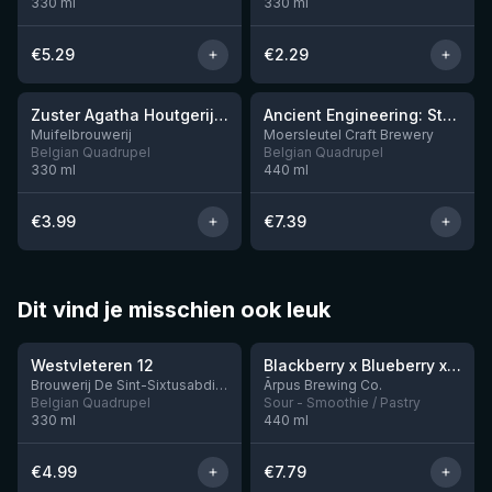
330
ml
330
ml
€
5.29
€
2.29
★
★
3.81
3.91
Zuster Agatha Houtgerijpt 2022
Ancient Engineering: Stone Quern
Muifelbrouwerij
Moersleutel Craft Brewery
Belgian Quadrupel
Belgian Quadrupel
330
ml
440
ml
€
3.99
€
7.39
Dit vind je misschien ook leuk
★
★
4.46
4.3
Westvleteren 12
Blackberry x Blueberry x Mango x Pineapple x Peanut Butter Smoothie Sour Ale
Nog 9
Brouwerij De Sint-Sixtusabdij van Westvleteren
Ārpus Brewing Co.
Belgian Quadrupel
Sour - Smoothie / Pastry
330
ml
440
ml
€
4.99
€
7.79
★
★
4.48
4.53