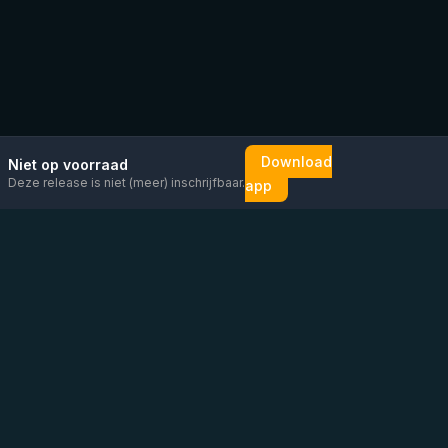
Download
Niet op voorraad
Deze release is niet (meer) inschrijfbaar.
app
Mail ons
Bericht ons op
Open
direct
WhatsApp
chat