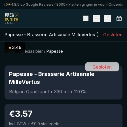
80
★
4.8/5 op Google Reviews
✓
8000+ klanten gingen je voor
✓
Onderdeel va
EN
Papesse
-
Brasserie Artisanale MilleVertus
(
330
Gesloten
ml)
•
11.
★
3.49
Home
/
Speciaalbier
/
Papesse
Gesloten
Papesse
-
Brasserie Artisanale
MilleVertus
Belgian Quadrupel
•
330
ml
•
11.0
%
€
3.57
Incl. BTW
+ €0.0 statiegeld