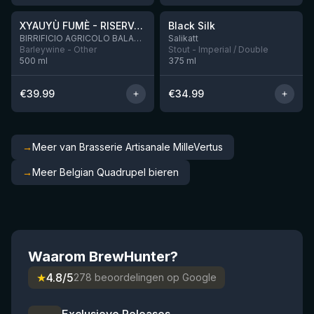
XYAUYÙ FUMÈ - RISERVA 2019
Black Silk
Nog 3
BIRRIFICIO AGRICOLO BALADIN - Baladin Indipendente Italian Farm Brewery
Salikatt
Barleywine - Other
Stout - Imperial / Double
500
ml
375
ml
€
39.99
€
34.99
→
Meer van Brasserie Artisanale MilleVertus
→
Meer Belgian Quadrupel bieren
Waarom BrewHunter?
★
4.8/5
278 beoordelingen op Google