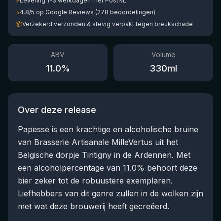
⚡
Levering 1-3 werkdagen met PostNL
⭐
4.8/5 op Google Reviews (278 beoordelingen)
📦
Verzekerd verzonden & stevig verpakt tegen breukschade
ABV
Volume
11.0
%
330
ml
Over deze release
Papesse is een krachtige en alcoholische bruine
van Brasserie Artisanale MilleVertus uit het
Belgische dorpje Tintigny in de Ardennen. Met
een alcoholpercentage van 11.0% behoort deze
bier zeker tot de robuustere exemplaren.
Liefhebbers van dit genre zullen in de wolken zijn
met wat deze brouwerij heeft gecreëerd.