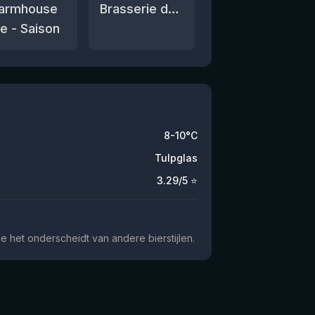
armhouse
Brasserie des Légendes
le - Saison
8-10°C
Tulpglas
3.29
/5 ⭐
 het onderscheidt van andere bierstijlen.
★
3.46