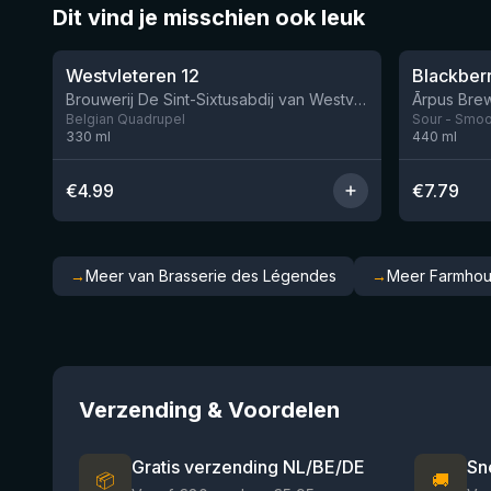
Dit vind je misschien ook leuk
★
★
4.46
4.3
Westvleteren 12
Brouwerij De Sint-Sixtusabdij van Westvleteren
Ārpus Brew
Belgian Quadrupel
Sour - Smoot
330
ml
440
ml
€
4.99
€
7.79
→
Meer van Brasserie des Légendes
→
Meer Farmhous
Verzending & Voordelen
Gratis verzending NL/BE/DE
Sn
📦
🚚