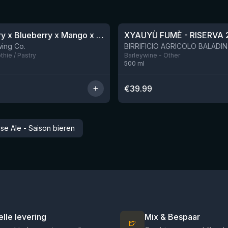
★
4.48
Blackberry x Blueberry x Mango x Pineapple x Peanut Butter Smoothie Sour Ale
XYAUYÙ FUMÈ - RISERVA 
Nog 9
ing Co.
hie / Pastry
Barleywine - Other
500
ml
€
39.99
e Ale - Saison bieren
elle levering
Mix & Bespaar
🍺