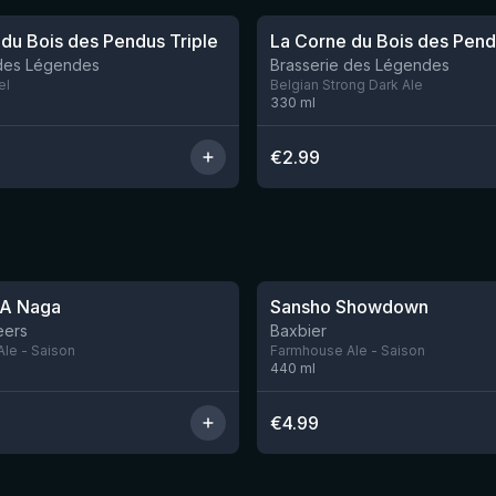
du Bois des Pendus Triple
La Corne du Bois des Pend
 des Légendes
Brasserie des Légendes
el
Belgian Strong Dark Ale
330
ml
€
2.99
★
3.53
BA Naga
Sansho Showdown
Nog 4
eers
Baxbier
le - Saison
Farmhouse Ale - Saison
440
ml
€
4.99