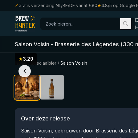
✓
Gratis verzending NL/BE/DE vanaf €80
★
4.8/5 op Google 
H
Saison Voisin
-
Brasserie des Légendes
(
330
m
★
3.29
Home
/
Speciaalbier
/
Saison Voisin
Over deze release
Saison Voisin, gebrouwen door Brasserie des Lége