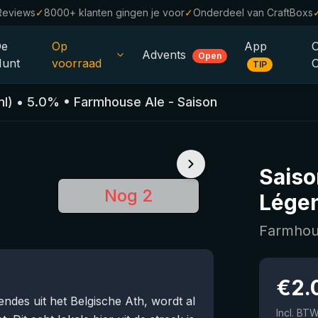
Reviews
✓
8000+ klanten gingen je voor
✓
Onderdeel van CraftBoxs
De
Op
App
Advents
Open
unt
voorraad
TIP
Alle Bieren
l)
•
5.0
%
•
Farmhouse Ale - Saison
Alcoholvrij
0.0
%
Sale %
Saiso
Cadeaubonnen
Nog 2
Lége
Bierpakketten
Farmhous
Brouwerijen
Bierstijlen
€
2.
ndes uit het Belgische Ath, wordt al
Incl. BT