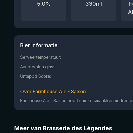
5.0
%
330
ml
F
A
Bier Informatie
Serveertemperatuur:
Aanbevolen glas:
Untappd Score:
Over Farmhouse Ale - Saison
Farmhouse Ale - Saison heeft unieke smaakkenmerken die
Meer van Brasserie des Légendes
★
★
3.68
3.64