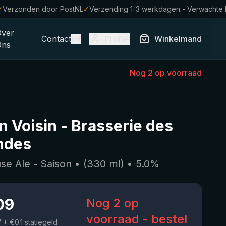
✓
Verzonden door PostNL
✓
Verzending 1-3 werkdagen - Verwachte
Over
Contact
Profiel
Winkelmand
EN
Ons
Nog 2 op voorraad
n Voisin
-
Brasserie des
ndes
e Ale - Saison
• (
330
ml)
•
5.0
%
09
Nog 2 op
voorraad - bestel
W
+ €0.1 statiegeld