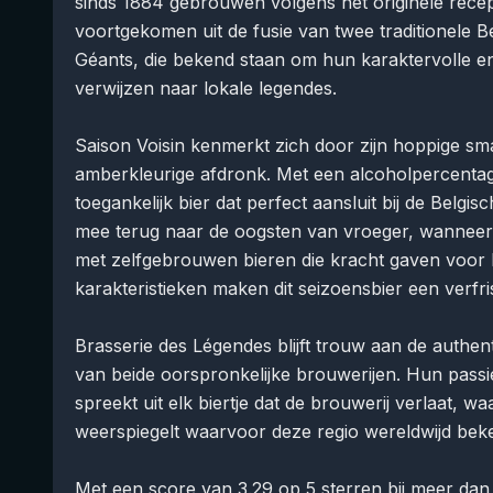
sinds 1884 gebrouwen volgens het originele recept. 
voortgekomen uit de fusie van twee traditionele Be
Géants, die bekend staan om hun karaktervolle en
verwijzen naar lokale legendes.
Saison Voisin kenmerkt zich door zijn hoppige s
amberkleurige afdronk. Met een alcoholpercentag
toegankelijk bier dat perfect aansluit bij de Belgis
mee terug naar de oogsten van vroeger, wanneer 
met zelfgebrouwen bieren die kracht gaven voor h
karakteristieken maken dit seizoensbier een ver
Brasserie des Légendes blijft trouw aan de authe
van beide oorspronkelijke brouwerijen. Hun passie
spreekt uit elk biertje dat de brouwerij verlaat, w
weerspiegelt waarvoor deze regio wereldwijd beke
Met een score van 3.29 op 5 sterren bij meer dan