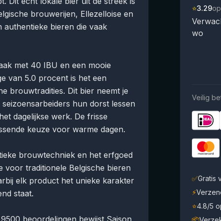
Dit echt lokale bier uit de streek is
⭐
3.29
op
lgische brouwerijen, Ellezelloise en
Verwach
 authentieke bieren die vaak
wo
maak met 40 IBU en een mooie
e van 5.0 procent is het een
che brouwtradities. Dit bier neemt je
Veilig be
seizoensarbeiders hun dorst lessen
et dagelijkse werk. De frisse
frissende keuze voor warme dagen.
ntieke brouwtechniek en het erfgoed
 voor traditionele Belgische bieren
✅
Gratis
aarbij elk product het unieke karakter
⚡
Verzen
nd staat.
⭐
4.8/5 
 9500 beoordelingen bewijst Saison
📦
Verze