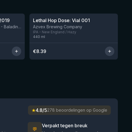
★
4.29
2019
Lethal Hop Dose: Vial 001
Nog 10
BIRRIFICIO AGRICOLO BALADIN - Baladin Indipendente Italian Farm Brewery
Azvex Brewing Company
IPA - New England / Hazy
440
ml
€
8.39
★
4.8/5
278 beoordelingen op Google
Verpakt tegen breuk
💬