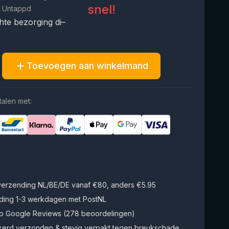
snel!
 Untappd
te bezorging di–
Toevoegen aan winkelmand
talen met:
 verzending NL/BE/DE vanaf €80, anders €5.95
ding 1-3 werkdagen met PostNL
op Google Reviews (278 beoordelingen)
kerd verzonden & stevig verpakt tegen breukschade