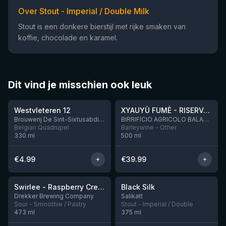
Over Stout - Imperial / Double Milk
Stout is een donkere bierstijl met rijke smaken van
koffie, chocolade en karamel.
Dit vind je misschien ook leuk
★
★
4.46
4.48
Westvleteren 12
XYAUYÙ FUMÈ - RISERVA 2019
Brouwerij De Sint-Sixtusabdij van Westvleteren
BIRRIFICIO AGRICOLO BALADIN - Baladin Indipendente Italian Farm Brewery
Belgian Quadrupel
Barleywine - Other
330
ml
500
ml
€
4.99
€
39.99
★
★
4.34
4.53
Swirlee - Raspberry Creamsicle
Black Silk
Nog 1
Nog 2
Drekker Brewing Company
Salikatt
Sour - Smoothie / Pastry
Stout - Imperial / Double
473
ml
375
ml