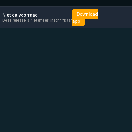
Download
Niet op voorraad
Deze release is niet (meer) inschrijfbaar.
app
Mail ons
Bericht ons op
Open
direct
WhatsApp
chat
Be the first to know!
KVK
:
76448630
BTW
:
NL860626623B01
Adres
:
Vluchtoord 14, Uden