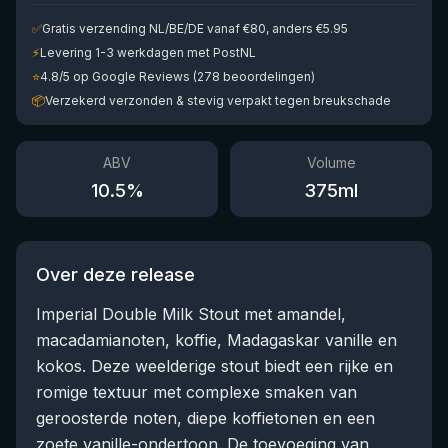
✅
Gratis verzending NL/BE/DE vanaf €80, anders €5.95
⚡
Levering 1-3 werkdagen met PostNL
⭐
4.8/5 op Google Reviews (278 beoordelingen)
📦
Verzekerd verzonden & stevig verpakt tegen breukschade
ABV
Volume
10.5
%
375
ml
Over deze release
Imperial Double Milk Stout met amandel,
macadamianoten, koffie, Madagaskar vanille en
kokos. Deze weelderige stout biedt een rijke en
romige textuur met complexe smaken van
geroosterde noten, diepe koffietonen en een
zoete vanille-ondertoon. De toevoeging van