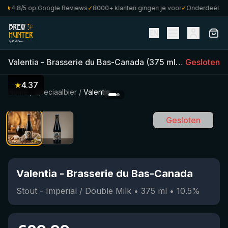
★
4.8/5 op Google Reviews
✓
8000+ klanten gingen je voor
✓
Onderdeel van 
EN
Valentia
-
Brasserie du Bas-Canada
(
375
ml)
•
Gesloten
10.5
%
•
St
★
4.37
Home
/
Speciaalbier
/
Valentia
Gesloten
Valentia
-
Brasserie du Bas-Canada
Stout - Imperial / Double Milk
•
375
ml
•
10.5
%