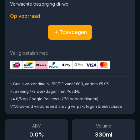
Verwachte bezorging di–wo
Op voorraad
Toevoegen
Veilig betalen met:
✅
Gratis verzending NL/BE/DE vanaf €80, anders €5.95
⚡
Levering 1-3 werkdagen met PostNL
⭐
4.8/5 op Google Reviews (278 beoordelingen)
📦
Verzekerd verzonden & stevig verpakt tegen breukschade
ABV
Volume
0.0
%
330
ml