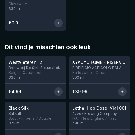
Glassware
330
ml
€
0.0
Dit vind je misschien ook leuk
★
★
4.46
4.48
Westvleteren 12
XYAUYÙ FUMÈ - RISERVA 2019
Brouwerij De Sint-Sixtusabdij van Westvleteren
BIRRIFICIO AGRICOLO BALADIN - Baladin Indipendente Italian Farm Brewery
Belgian Quadrupel
Barleywine - Other
330
ml
500
ml
€
4.99
€
39.99
★
★
4.53
4.29
Black Silk
Lethal Hop Dose: Vial 001
Nog 3
Nog 1
Salikatt
Azvex Brewing Company
Stout - Imperial / Double
IPA - New England / Hazy
375
ml
440
ml