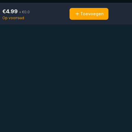
€
4.99
+ €
0.0
Toevoegen
Op voorraad
Mail ons
Bericht ons op
Open
direct
WhatsApp
chat
Be the first to know!
KVK
:
76448630
BTW
:
NL860626623B01
Adres
:
Vluchtoord 14, Uden