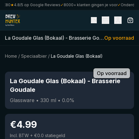
€80
★
4.8/5 op Google Reviews
✓
8000+ klanten gingen je voor
✓
Onderdeel v
EN
La Goudale Glas (Bokaal)
-
Brasserie Goudale
Op voorraad
(
330
ml)
•
Home
/
Speciaalbier
/
La Goudale Glas (Bokaal)
Op voorraad
La Goudale Glas (Bokaal)
-
Brasserie
Goudale
Glassware
•
330
ml
•
0.0
%
€
4.99
Incl. BTW
+ €0.0 statiegeld