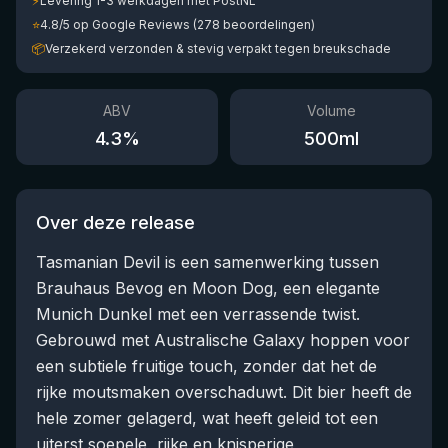
⚡
Levering 1-3 werkdagen met PostNL
⭐
4.8/5 op Google Reviews (278 beoordelingen)
📦
Verzekerd verzonden & stevig verpakt tegen breukschade
ABV
Volume
4.3
%
500
ml
Over deze release
Tasmanian Devil is een samenwerking tussen
Brauhaus Bevog en Moon Dog, een elegante
Munich Dunkel met een verrassende twist.
Gebrouwd met Australische Galaxy hoppen voor
een subtiele fruitige touch, zonder dat het de
rijke moutsmaken overschaduwt. Dit bier heeft de
hele zomer gelagerd, wat heeft geleid tot een
uiterst soepele, rijke en knisperige