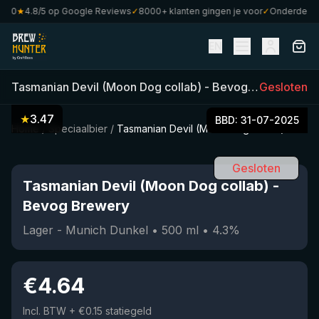
0
★
4.8/5 op Google Reviews
✓
8000+ klanten gingen je voor
✓
Onderdeel van
EN
Tasmanian Devil (Moon Dog collab)
-
Bevog Brewery
Gesloten
(
5
★
3.47
BBD:
31-07-2025
Home
/
Speciaalbier
/
Tasmanian Devil (Moon Dog collab)
Gesloten
Tasmanian Devil (Moon Dog collab)
-
Bevog Brewery
Lager - Munich Dunkel
•
500
ml
•
4.3
%
€
4.64
Incl. BTW
+ €0.15 statiegeld