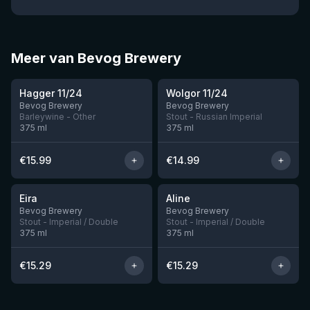
Meer van Bevog Brewery
★
★
3.9
4.2
Hagger 11/24
Wolgor 11/24
Bevog Brewery
Bevog Brewery
Barleywine - Other
Stout - Russian Imperial
375
ml
375
ml
€
15.99
€
14.99
★
4.23
Eira
Aline
Nog 10
Nog 11
Bevog Brewery
Bevog Brewery
Stout - Imperial / Double
Stout - Imperial / Double
375
ml
375
ml
€
15.29
€
15.29