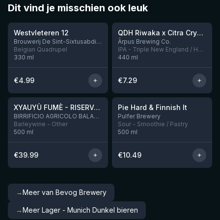
Dit vind je misschien ook leuk
★
★
4.46
4.26
Westvleteren 12
QDH Riwaka x Citra Cryo x Mosaic Cryo x Nectaron TIPA
Nog 9
Brouwerij De Sint-Sixtusabdij van Westvleteren
Ārpus Brewing Co.
Belgian Quadrupel
IPA - Triple New England / Hazy
330
ml
440
ml
€
4.99
€
7.29
★
★
4.48
4.33
XYAUYÙ FUMÈ - RISERVA 2019
Pie Hard & Finnish It
Nog 2
BIRRIFICIO AGRICOLO BALADIN - Baladin Indipendente Italian Farm Brewery
Pulfer Brewery
Barleywine - Other
Sour - Smoothie / Pastry
500
ml
500
ml
€
39.99
€
10.49
→
Meer van Bevog Brewery
→
Meer Lager - Munich Dunkel bieren