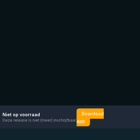
Download
Niet op voorraad
Deze release is niet (meer) inschrijfbaar.
app