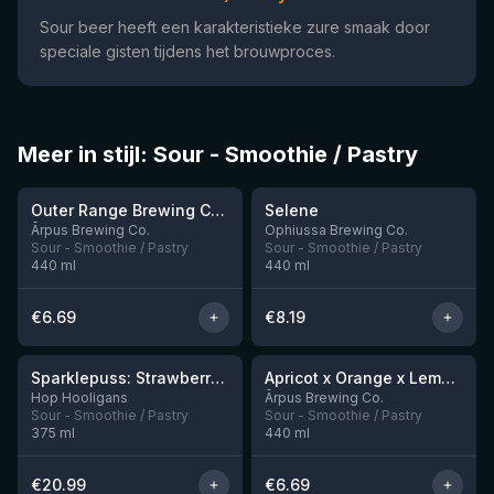
Sour beer heeft een karakteristieke zure smaak door
speciale gisten tijdens het brouwproces.
Meer in stijl: Sour - Smoothie / Pastry
★
★
4.04
4.15
Outer Range Brewing Co Watermelon x Mint x Lime Smoothie Sour Ale
Selene
Nog 9
Nog 10
Ārpus Brewing Co.
Ophiussa Brewing Co.
Sour - Smoothie / Pastry
Sour - Smoothie / Pastry
440
ml
440
ml
€
6.69
€
8.19
★
★
4.19
4.04
Sparklepuss: Strawberry Shortcake Rum BA (2025, purple wax)
Apricot x Orange x Lemon x Vanilla Smoothie Sour Ale
Nog 4
Nog 12
Hop Hooligans
Ārpus Brewing Co.
Sour - Smoothie / Pastry
Sour - Smoothie / Pastry
375
ml
440
ml
€
20.99
€
6.69