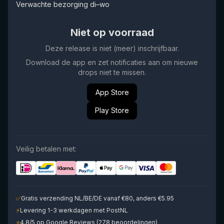
Verwachte bezorging di–wo
Niet op voorraad
Deze release is niet (meer) inschrijfbaar.
Download de app en zet notificaties aan om nieuwe
drops niet te missen.
App Store
Play Store
Veilig betalen met:
✅
Gratis verzending NL/BE/DE vanaf €80, anders €5.95
⚡
Levering 1-3 werkdagen met PostNL
⭐
4.8/5 op Google Reviews (278 beoordelingen)