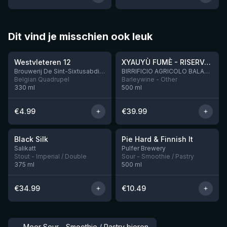
Dit vind je misschien ook leuk
★
★
4.46
4.48
Westvleteren 12
XYAUYÙ FUMÈ - RISERVA 2019
Brouwerij De Sint-Sixtusabdij van Westvleteren
BIRRIFICIO AGRICOLO BALADIN - Baladin Indipendente Italian Farm Brewery
Belgian Quadrupel
Barleywine - Other
330
ml
500
ml
€
4.99
€
39.99
★
★
4.53
4.32
Black Silk
Pie Hard & Finnish It
Nog 3
Nog 1
Salikatt
Pulfer Brewery
Stout - Imperial / Double
Sour - Smoothie / Pastry
375
ml
500
ml
€
34.99
€
10.49
→
Meer Sour - Smoothie / Pastry bieren