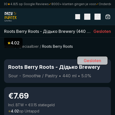
€80
★
4.8/5 op Google Reviews
✓
8000+ klanten gingen je voor
✓
Onderdeel va
EN
Roots Berry Roots
-
Дідько Brewery
(
440
ml)
•
Gesloten
5.0
%
•
S
★
4.02
Home
/
Speciaalbier
/
Roots Berry Roots
Gesloten
Roots Berry Roots
-
Дідько Brewery
Sour - Smoothie / Pastry
•
440
ml
•
5.0
%
€
7.69
Incl. BTW
+ €0.15 statiegeld
⭐
4.02
op Untappd